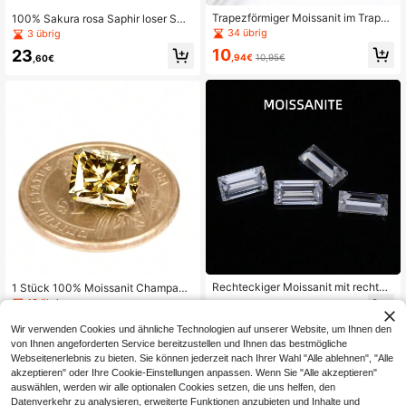
Trapezförmiger Moissanit im Trapez
100% Sakura rosa Saphir loser Sma
-Schliff, geeignet für Anhänger, Hal
ragd-Schnitt Edelstein für Charms
34 übrig
3 übrig
sketten, Ringe, Ohrstecker, Ohrring
Hochwertiges Schmuckherstellung
10
23
e, Schmuck-Lose Steine
smaterial DIY
,94€
10,95€
,60€
Rechteckiger Moissanit mit rechte
1 Stück 100% Moissanit Champagn
m Winkel, rechtwinklig geschliffen,
erfarbe D-Farbe Brillantschliff VVS1
13 übrig
6
,20€
geeignet für die Herstellung von An
Klarheit loser Stein mit GRA-Zertifik
14
hängern, Halsketten, Ringen, Ohrst
at, DIY
,68€
Wir verwenden Cookies und ähnliche Technologien auf unserer Website, um Ihnen den
eckern, Ohrringen, Schmucklose St
von Ihnen angeforderten Service bereitzustellen und Ihnen das bestmögliche
eine
Webseitenerlebnis zu bieten. Sie können jederzeit nach Ihrer Wahl "Alle ablehnen", "Alle
akzeptieren" oder Ihre Cookie-Einstellungen anpassen. Wenn Sie "Alle akzeptieren"
auswählen, werden wir alle optionalen Cookies setzen, die uns helfen, den
Datenverkehr zu analysieren, erweiterte Funktionen anzubieten und Inhalte und