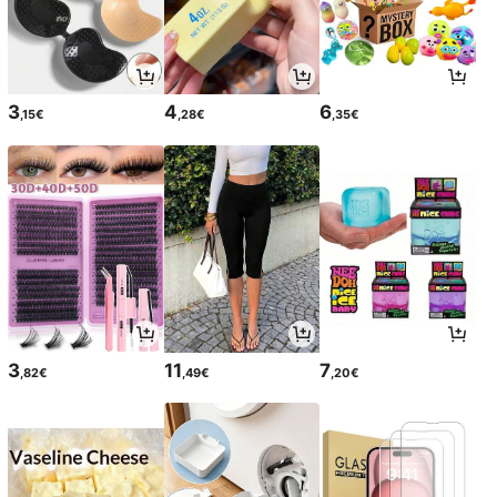
3
4
6
,15€
,28€
,35€
3
11
7
,82€
,49€
,20€