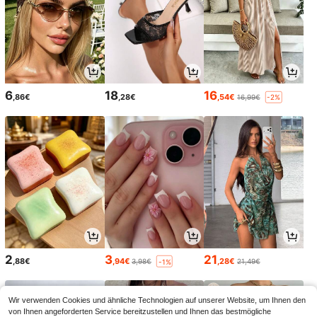
6
18
16
,86€
,28€
,54€
16,99€
-2%
2
3
21
,88€
,94€
,28€
3,98€
21,49€
-1%
Wir verwenden Cookies und ähnliche Technologien auf unserer Website, um Ihnen den
von Ihnen angeforderten Service bereitzustellen und Ihnen das bestmögliche