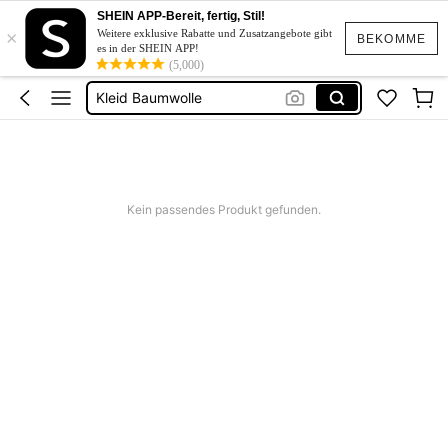
Kleid Weiß Sommer
SHEIN APP-Bereit, fertig, Stil!
×
Kurze Kleider Sommer
Weitere exklusive Rabatte und Zusatzangebote gibt
BEKOMME
es in der SHEIN APP!
Bikini
(5,000)
Kleid Baumwolle
Kurze Hose Männer
Kleid Weiß Sommer
Kurze Kleider Sommer
Kein passendes Produkt gefunden.