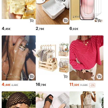
4
2
6
,45€
,78€
,02€
4
16
11
,44€
,78€
,32€
4,48€
11,58€
-2%