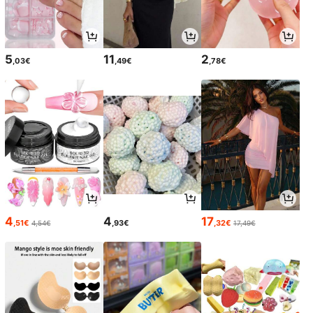
5
11
2
,03€
,49€
,78€
4
4
17
,51€
,93€
,32€
4,54€
17,49€