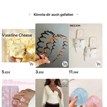
Könnte dir auch gefallen
5
3
11
,62€
,65€
,59€