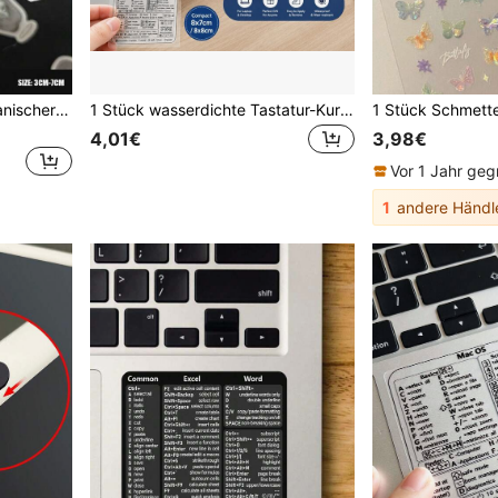
65 Stücke/75 Stücke, japanischer Anime, Asa Mitaka/Denji/Fami, Otaku Lieblings-Anime, Schwarz-Weiß Original-Kunstaufkleber, Otaku-Kulturenthusiasten, PVC-Aufkleber, wasserfeste Oberfläche, geeignet für Gepäck, Laptop, Handy, perfektes Geschenk für Freunde und Familie
1 Stück wasserdichte Tastatur-Kurzbefehl-Aufkleber, kompatibel mit MacBook Laptop, Windows Word Office Funktionstasten-Aufkleber, kratzfest dekorative Tastatur-Aufkleber
4,01€
3,98€
Vor 1 Jahr geg
1
andere Händl