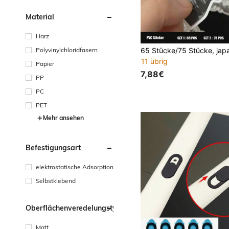
Material
Harz
Polyvinylchloridfasern
11 übrig
Papier
7,88€
PP
PC
PET
Mehr ansehen
Befestigungsart
elektrostatische Adsorption
Selbstklebend
Oberflächenveredelungstyp
Matt