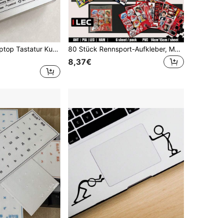
1 Stück Apple Laptop Tastatur Kurzbefehl Aufkleber Set, kompatibel mit der gesamten Serie
80 Stück Rennsport-Aufkleber, Motorsport-Aufkleber, Fahrername, Fahrernummer, Rennsport-Aufkleber, ANT, LEC.NOR, PIA, HAM Aufkleber, PVC, wasserfeste Oberfläche, Rennsport-Themen-Merchandise, Planer-Aufkleber, Notizbuch-Aufkleber, Laptop-Hülle, geeignet für Familie und Freunde
8,37€