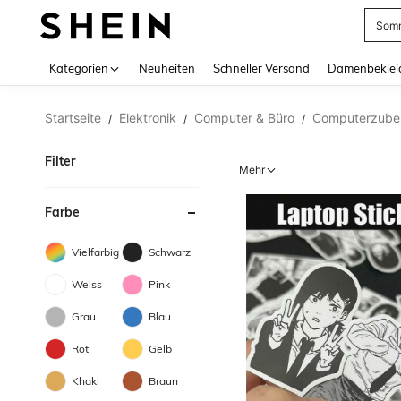
Somm
Use up 
Kategorien
Neuheiten
Schneller Versand
Damenbeklei
Startseite
Elektronik
Computer & Büro
Computerzube
/
/
/
Filter
Mehr
Farbe
Vielfarbig
Schwarz
Weiss
Pink
Grau
Blau
Rot
Gelb
Khaki
Braun