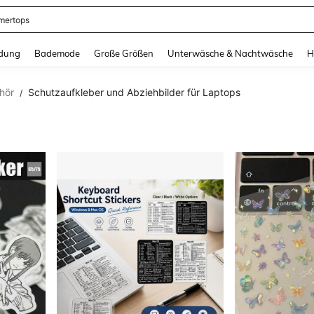
ertops
and down arrow keys to navigate search Zuletzt gesucht and Suche und Finde. Pr
dung
Bademode
Große Größen
Unterwäsche & Nachtwäsche
H
hör
Schutzaufkleber und Abziehbilder für Laptops
/