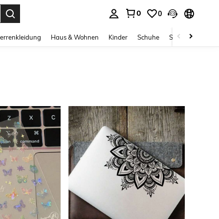
0
0
ess Enter to select.
errenkleidung
Haus & Wohnen
Kinder
Schuhe
Schmuck & Acces