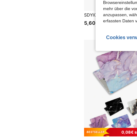
Browsereinstellun
mehr über die vo
anzupassen, wähle
erfassten Daten 
5,60€
Cookies verw
0,08€ s