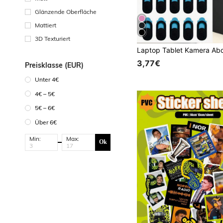
Glänzende Oberfläche
Mattiert
3D Texturiert
3,77€
Preisklasse (EUR)
Unter 4€
4€ – 5€
5€ – 6€
Über 6€
Min:
Max:
Ok