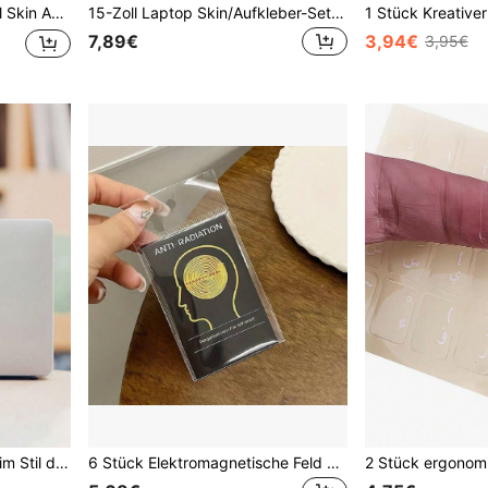
 (inklusive 2 Handgelenkauflagen)
15-Zoll Laptop Skin/Aufkleber-Set mit niedlichem Schmetterlings-Muster
7,89€
3,94€
3,95€
2 Stück Laptop Aufkleber im Stil der chinesischen Tuschmalerei mit Blumen und Vögeln, teilweise Laptop Aufkleber, selbstklebend, elegant, passend, langanhaltend, geeignet für Büro, Studium, Kreativität, Schreibtisch-Display, Kulturausstellung, zur Verschönerung des Laptops, kreativen Dekoration, Ausrüstungstransformation, Stilgestaltung
6 Stück Elektromagnetische Feld Strahlungsschutz Aufkleber, 5G Quantenschutz Handyhülle Runde Aufkleber, Elektromagnetische Strahlung Blocker, Negative Ionen + Fernfeld, geeignet für Handy, Computer, Laptops, iPads