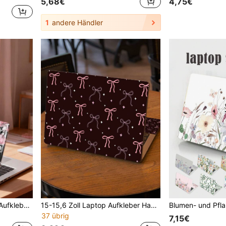
5,68€
4,75€
1
andere Händler
1 Set 15-15,6 Zoll Laptop Aufkleber, Ölgemälde-Stil Muster, geeignet für Laptops, MacBooks, HP
15-15,6 Zoll Laptop Aufkleber Haut Vinyl Schutzhülle Kunst Schutzaufkleber (einschließlich 2 Handgelenkauflage Aufkleber) dekorativ wasserdicht abnehmbar künstlerischer Stil
37 übrig
7,15€