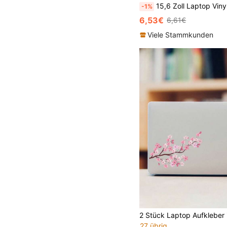
15,6 Zoll Laptop Vinyl Skin Abdeckung Schutz, dekorativer wasserfester abnehmbarer Marmorprint
-1%
6,53€
6,61€
Viele Stammkunden
27 übrig