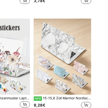
3,78€
Blumen- und Pflanzenmuster Laptop Aufkleber, wasserfest und kratzfest, individuell gestaltbar für 15-15,6 Zoll Laptops
15-15,6 Zoll Marmor Nordischer Ins Stil Laptop Haut, 2 Stücke Kratzschutz Schutzfolie, geeignet für Schule, Büro, Studium
NEW
8,28€