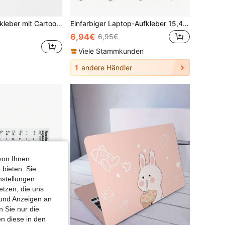
1 Set Laptop-Aufkleber mit Cartoon Bär Muster, PVC Universal
Einfarbiger Laptop-Aufkleber 15,4 Zoll 15,6 Zoll Laptop-Vinyl-Aufkleber Schutzhülle Kunstschutz Laptop (einschließlich 2 Armband-Aufkleber), bitte Datenblatt prüfen, Größenangaben sind maßgebend! Manuelles Zuschneiden auf Laptop-Größe erforderlich!
6,94€
6,95€
Viele Stammkunden
1
andere Händler
von Ihnen
 bieten. Sie
nstellungen
etzen, die uns
 und Anzeigen an
 Sie nur die
n diese in den