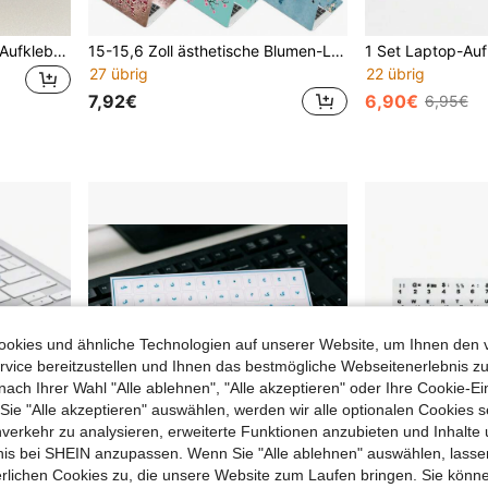
1 Stück Arabisch Tastatur Aufkleber Notizbuch mit Desktop Computer Knopf, Aufkleber mit
15-15,6 Zoll ästhetische Blumen-Laptop-Haut, mehrere orientalische Magnolien- & Mondmuster, wasserdichter abnehmbarer Vinyl-Aufkleber, keine Rückstände
27 übrig
22 übrig
7,92€
6,90€
6,95€
okies und ähnliche Technologien auf unserer Website, um Ihnen den 
vice bereitzustellen und Ihnen das bestmögliche Webseitenerlebnis zu
nach Ihrer Wahl "Alle ablehnen", "Alle akzeptieren" oder Ihre Cookie-Ei
e "Alle akzeptieren" auswählen, werden wir alle optionalen Cookies s
nverkehr zu analysieren, erweiterte Funktionen anzubieten und Inhalte
bnis bei SHEIN anzupassen. Wenn Sie "Alle ablehnen" auswählen, lassen
erlichen Cookies zu, die unsere Website zum Laufen bringen. Sie könne