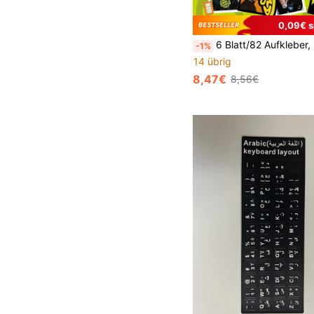
0,09€ s
6 Blatt/82 Aufkleber, NOR, Rennsport Aufkleber, LANDO Aufkleber, F One, Fahrernummer, Fahrer persönliches Thema Design Aufkleber, Rennsport Aufkleber, Computer Aufkleber, Planer Aufkleber, leicht wasserfeste PVC Aufkleber, geeignet für C
-1%
14 übrig
8,47€
8,56€