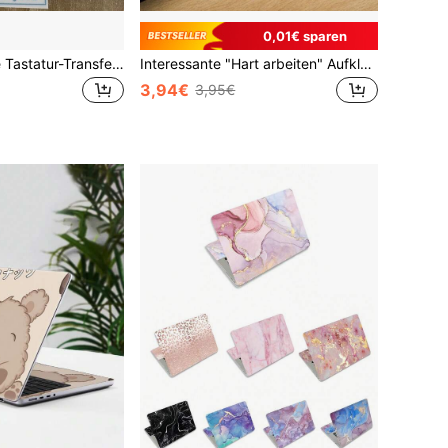
0,01€ sparen
1 Stück russische Tastatur-Transferaufkleber, Ein-Schritt-Transfer ohne Rückstände, farbbeständige klare Buchstaben, leicht erhabene Oberfläche leicht zu erkennen, universell für Laptop und Desktop-Computer, Büro- und Sprachlernbedarf
Interessante "Hart arbeiten" Aufkleber für Laptop, Vinyl Aufkleber
3,94€
3,95€