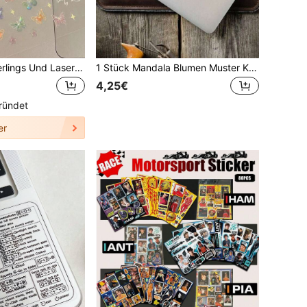
1 Stück Schmetterlings Und Laser Holographischer Sticker Mit Farbwechsel, Aufwendige Diy-sticker Für Notizbücher (hochwertig)
1 Stück Mandala Blumen Muster Künstlerischer Aufkleber, PVC Material selbstklebender DIY Notizbuch Aufkleber, ein tolles Geschenk um Notizbücher und Laptops zu dekorieren
4,25€
ründet
er