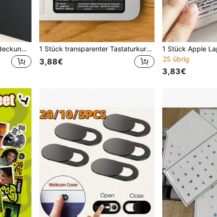
Laptop Tablet Kamera Abdeckung, Kamera Privatsphäre Schutzabdeckung, kompatibel mit iPad, Tablet, Webcam, Laptop, PC, Kamera, Handy Linse Schiebeabdeckung Privatsphäre Schutz, Laptop Zubehör, starker Klebstoff, und schöne Schutzabdeckung
1 Stück transparenter Tastaturkurzbefehl Aufkleber für Laptop, Grundlegendes für Anfänger, entlastet das Gedächtnis! 3,15 x 3,15 Zoll / 8 x 8 cm
25 übrig
3,88€
3,83€