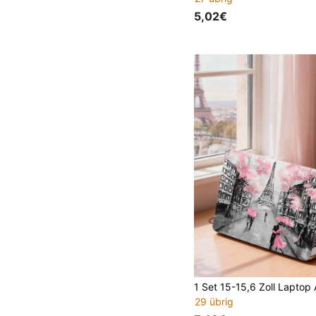
5,02€
29 übrig