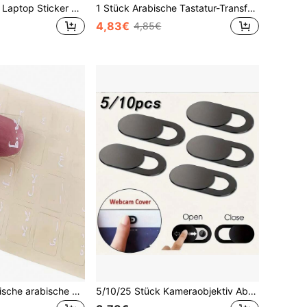
1 Stück Kreativer Laptop Sticker Mit Inspirierendem Kurzen Satz 'glaube An Dich Selbst' Und Teilweiser Transparenz
1 Stück Arabische Tastatur-Transferaufkleber, Ersatzetiketten für verblasste Tastenkappen, abziehbar ohne Rückstände, klarer Muster, einfache Anwendung, wasserfest und verschleißfest, passend für Laptop, Desktop, mechanische Tastatur, Büro, Sprachlernen, Computerzubehör
4,83€
4,85€
2 Stück ergonomische arabische Tastaturaufkleber, geeignet für Computer, Laptop und Desktop, Standard-Arabisch-Buchstabenlayout, langanhaltend rutschfester Klebstoff, leicht abziehbar ohne Rückstände, klare und lesbare Buchstaben
5/10/25 Stück Kameraobjektiv Abdeckung, Kamera Schutz, Anti-Späh Aufkleber, Webcam Abdeckung, Datenschutz Abdeckung - ABS Webcam Schutzabdeckung, geeignet für Laptop, Handy und Tablet