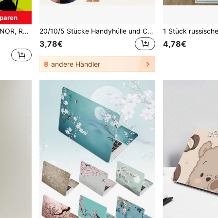
paren
omputergehäuse, Handy, Laptops, perfekt zum Verschenken an Familie, Freunde, Fans
20/10/5 Stücke Handyhülle und Computerobjektivabdeckung, Kameraschutzhülle, Anti-Späh-Barriere-Aufkleber, Netzwerkkameraabdeckung, Datenschutzschutzhülle, Schutzabdeckung aus ABS-Material - geeignet für Laptops, Handy und Tablet-Computer
3,78€
4,78€
8
andere Händler