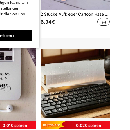
htigen kann. Um
nstellungen
2 Stücke bunte russische Tastatur Aufkleber, universelle Tastatur Abdeckung, geeignet für Computer Laptop staubdicht, Laptop Zubehör
2 Stücke Aufkleber Cartoon Hase Muster, Schutz für 15.6-16 Zoll Laptop
ir die von uns
6,94€
lehnen
0,01€ sparen
0,02€ sparen