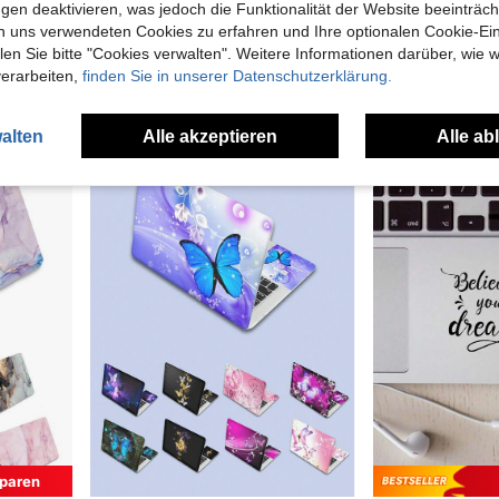
gen deaktivieren, was jedoch die Funktionalität der Website beeinträc
n uns verwendeten Cookies zu erfahren und Ihre optionalen Cookie-Ei
SDYIGOE 2 Stück matte, satinierte Trackpad Schutzfolien, kompatibel mit Neo 2026 geeignet für MacBook Neo 13 Zoll (A18 Pro Chip, Modell A3404) Touchpad Zubehör
Persische Tastaturaufkleber, abnehmbar mit Buchstaben-Erhaltung, 4 Farben Schwarz Weiß Blau Orange, Ein-Schritt-Anwendung ohne Rückstände, lichtechte klare Buchstaben, wasserfest und verschleißfest, erhabene Oberfläche, geeignet für Laptop und Desktop-Computer, Büro- und Lernbedarf
n Sie bitte "Cookies verwalten". Weitere Informationen darüber, wie w
verarbeiten,
finden Sie in unserer Datenschutzerklärung.
24 übrig
31 übrig
5,38€
4,64€
alten
Alle akzeptieren
Alle ab
paren