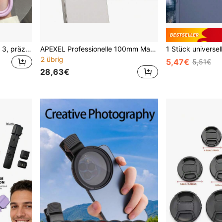
Geeignet für Osmo Pocket 3, präzise Öffnungen, die den Knopfbetrieb nicht beeinträchtigen. Aus weichem Silikonstoff gefertigt, stoßfest und kratzfest, bietet rundum Schutz für die Kamera. Niedliche 3D-Schmetterling-Dekoration, modisch und auffallend. Abnehmbares Design, einfach zu installieren und aufzubewahren. Inklusive kostenlosem Anti-Verlust-Trageriemen, kann Objektivkappe + Bildschirmschutz tragen, umfassender Schutz.
APEXEL Professionelle 100mm Makro-Linse für Handyfotografie, 10X tragbare Mini-Handylinse für Nahaufnahmen, M17 Handyclip kompatibel mit fast allen Smartphones
2 übrig
5,47€
5,51€
28,63€