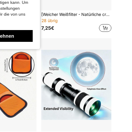
htigen kann. Um
nstellungen
KnightX Kaleidoskop Glasprisma Linsenfilter, universelles Kamera- & Smartphone-Spezialeffekt-Fotografie-Zubehör, mehrseitige Glasfilter für kreative Fotos und Videos
[Weicher Weißfilter - Natürliche cremige Haut schaffen] Verabschieden Sie sich von starker Glättung der Haut, verfeinert Hautdetails bei gleichzeitiger Klarheit, so dass Sie auch im Sonnenlicht traumhafte, weiche Porträts aufnehmen können. Geeignet für DSLR-Kameraobjektive. Verschiedene Durchmesser erhältlich: 37/39/40,5/43/46/49/52/55/58/62/67/72/77/82mm.
ir die von uns
28 übrig
7,25€
lehnen