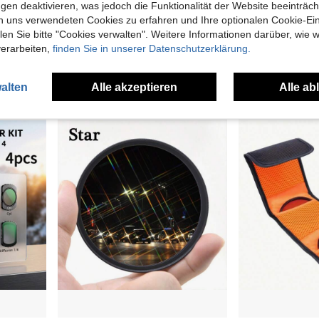
gen deaktivieren, was jedoch die Funktionalität der Website beeinträc
n uns verwendeten Cookies zu erfahren und Ihre optionalen Cookie-Ei
rter, Kinematografisches Videofilter-Set
Ultra-langes Brennweiten-Objektivset 420-1600mm - inklusive 2x Telekonverter - kompatibel mit E F/E F-M/R, F, A und anderen T2-Mount-Kameras
n Sie bitte "Cookies verwalten". Weitere Informationen darüber, wie w
NEW
verarbeiten,
finden Sie in unserer Datenschutzerklärung.
19,79€
19,86€
88,98€
alten
Alle akzeptieren
Alle ab