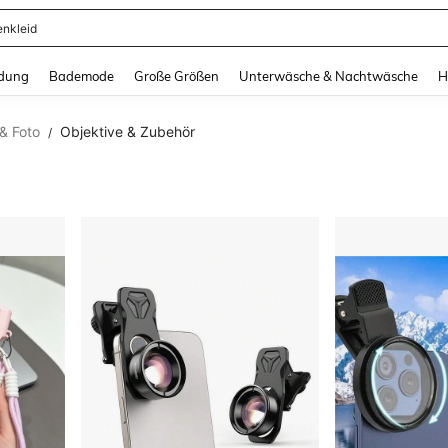
ertops
and down arrow keys to navigate search Zuletzt gesucht and Suche und Finde. Pr
dung
Bademode
Große Größen
Unterwäsche & Nachtwäsche
H
& Foto
Objektive & Zubehör
/