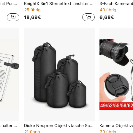
4 Stücke Set, kompatibel mit Pocket4/3 Kamera, schnell zu installierender magnetischer UV-Filter, ND Neutraldichtefilter, CPL Zirkularpolarisationsfilter und schwarz Mist Filter. Ultradünner Filterrahmen passt perfekt auf das Objektiv der Pocket Kamera und bietet Objektivschutz. Unterstützt Langzeitbelichtungsfotografie und eliminiert Lichtstörungen.
KnightX 3in1 Sterneffekt Linsfilter aus optischem Glas, Sternblenden 4X/6X/8X, kompatibel mit Canon Nikon DSLR Kameras, Größen 49mm 52mm 55mm 58mm 67mm 77mm Fotografie Zubehör
25 übrig
40 übrig
18,69€
6,68€
Kabelloser Fernblätterumschalter und Kamera-Auslöser-Fernbedienung, kompatibel mit Kindle Paperwhite, E-Book-Lesern, Smartphones und Android-Tablets, wiederaufladbarer Lithium-Polymer-Akku, USB-Aufladung, kabellose Verbindung
Dicke Neopren Objektivtasche Schutzhülle Set für DSLR Kameraobjektive - Größen: Klein, Mittel, Groß, X-Groß
21 übrig
39 übrig