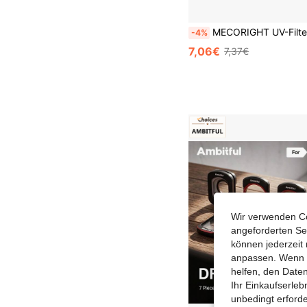
MECORIGHT UV-Filter Linsenschutzabdeckung, kompatibel mit Insta360 One X2 X3 X4 X
-4%
7,06€
7,37€
Wir verwenden Co
angeforderten Ser
können jederzeit 
anpassen. Wenn Si
helfen, den Date
Ihr Einkaufserle
unbedingt erford