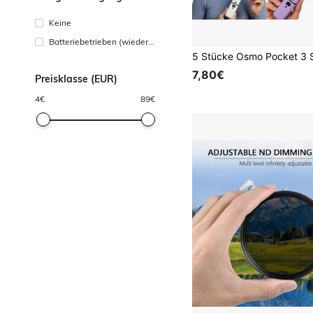
Keine
Batteriebetrieben (wiedera
ufladbare Batterie)
7,80€
Preisklasse (EUR)
4
€
89
€