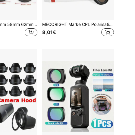
49mm 52mm 55mm 58mm 62mm 67mm 72mm 77mm 82mm Kameraobjektivdeckel - Mittelklemmstil - Mit Verlustschutzband, passend für die meisten DSLR- und Systemkameras
MECORIGHT Marke CPL Polarisationsfilter, reduziert oder eliminiert Reflexionen auf Wasseroberflächen, Glas und Pflanzen, schwächt Blendung und Reflexionen auf nicht-metallischen Objekten im Bild, kann 1-2 Blendenstufen Belichtung reduzieren, kann in manchen Szenarien die Funktion von ND2 und ND4 Neutraldichtefiltern ersetzen, schwächt helles Licht und verbessert die Bildschichtung, passt auf das Frontgewinde von Digital-SLR-Kameras
8,01€