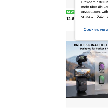
Browsereinstellun
mehr über die vo
Ambitful DF Magnetische Objektivfilter für Osmo Pocket 3 Pocket 4, UV CPL 1/4 schwarz Pro-Mist VND2-32 Weitwinkel Konve
anzupassen, wähle
NEW
erfassten Daten 
12,68€
Cookies verw