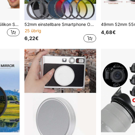
5 Stücke Osmo Pocket 3 Silikon Schutzhülle Set | Objektivabdeckung + Drahtlose Mikrofonabdeckung - Osmo Pocket 3 Komplettschutz Set: Silikon Schutzhülle, Objektivabdeckung und Mikrofonabdeckung
52mm einstellbare Smartphone Objektiv Clip-On CPL Sternenlicht 8-Linien Filter, kompatibel mit allen Smartphones, Android und iOS, Sommerurlaub, Reise, kreative Fotografie Smartphone Zubehör, Smartphone Objektiv, 52mm Grau Verlaufsfilter Mittelgrau Verlaufsfilter Rot Orange Blau Grün Gelb Selbstfilter, DSLR Kamera Smartphone Filter tragbar
25 übrig
4,68€
6,22€