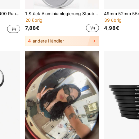
essionelle Fotografie, Lichtkontrolle, glatter Farbverlauf, Außenaufnahmen
1 Stück Aluminiumlegierung Staubschutz Kamera Schutzhülle, geeignet für Mini Kamera Objektivabdeckung, Kamera Schutz, Kamera Kappe, Sofortbildkamera, Kamera Zubehör.
20 übrig
39 übrig
7,88€
4,98€
4
andere Händler