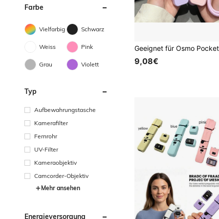
Farbe
Vielfarbig
Schwarz
Weiss
Pink
9,08€
Grau
Violett
Typ
Aufbewahrungstasche
Kamerafilter
Fernrohr
UV-Filter
Kameraobjektiv
Camcorder-Objektiv
Mehr ansehen
Energieversorgung