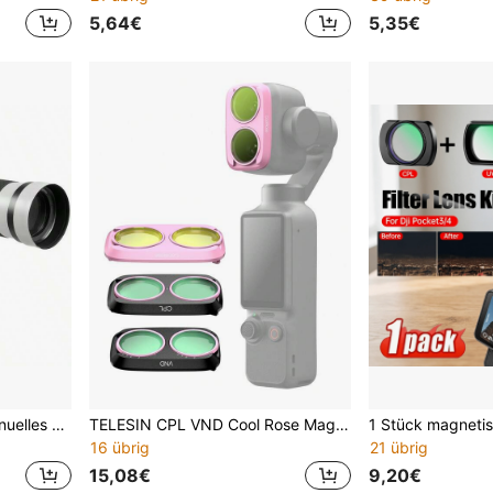
5,64€
5,35€
420-800mm F8.3-F16 manuelles Zoom-Superteleobjektiv mit T-Mount-Ring, kompatibel mit Olympus-Kameraobjektiven
TELESIN CPL VND Cool Rose Magnetischer Objektivfilter-Set für OSMO Pocket 4P, verbessert Farbkontrast, verstellbarer Filterrahmen-Set für Pocket 4P Zubehör
16 übrig
21 übrig
15,08€
9,20€