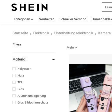
Somm
Use up 
Kategorien
Neuheiten
Schneller Versand
Damenbeklei
Startseite
Elektronik
Unterhaltungselektronik
Kamera 
/
/
/
Filter
Mehr
Material
Polyester
Harz
TPU
Glas
Aluminiumlegierung
Glas Bildschirmschutz