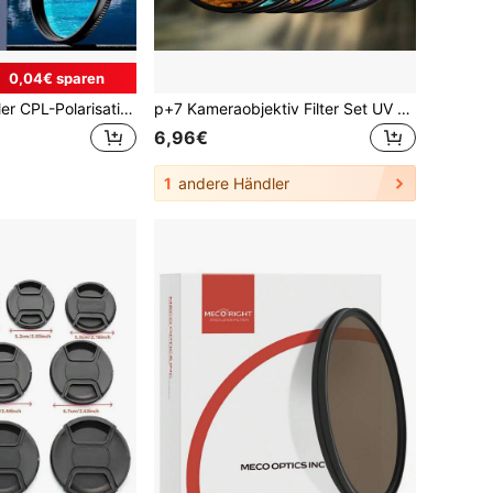
0,04€ sparen
1 Stück universeller CPL-Polarisationsfilter, geeignet für Smartphones und DSLR-Kameras, kompatibel mit mehreren Geräten, batteriefrei, reduziert Reflexionen
p+7 Kameraobjektiv Filter Set UV Filter CPL Polarisator ND8 Neutraldichtefilter Nahaufnahmelinse 4x Weichzeichner Filter 8-Blatt Sternfilter für Fujifilm XT50 XT30 X100VI A7R6 A7M5 ZVE10 Z8 ZF Z50 R50 R8 R63 spiegellose und DSLR Kameras Objektivfilter
6,96€
1
andere Händler