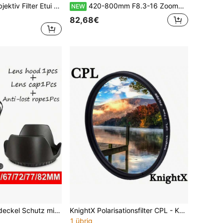
3-Fach Kameraobjektiv Filter Etui - Passend für 25mm bis 77mm Filter, aus Polyester, ideal für Foto-Enthusiasten, Tragetasche
420-800mm F8.3-16 Zoomobjektiv (M42-Anschluss) + T-Mount, kompatibel mit RF -M, F Z, E Objektiven, perfekt für Outdoor-Fotografie und Mondfotografie
NEW
82,68€
Kamera Objektivdeckel Schutz mit Trageschlaufe, Objektivblende, kompatibel mit/Pentax/Olympus/DSLR Kameras, Größen: 49mm/52mm/55mm/58mm/62mm/67mm/72mm/77mm/82mm
KnightX Polarisationsfilter CPL - Kameraobjektivfilter - 49 mm 52 mm 55 mm 58 mm 67 mm 72 mm 77 mm für Canon Nikon
1 übrig