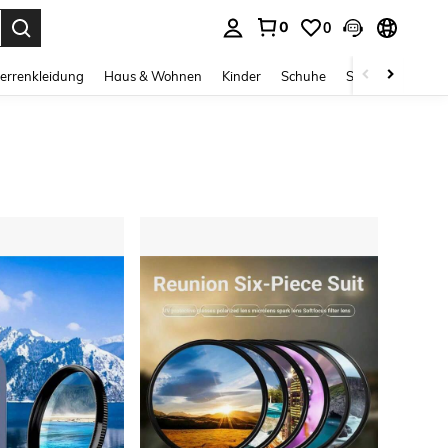
0
0
ess Enter to select.
errenkleidung
Haus & Wohnen
Kinder
Schuhe
Schmuck & Acces