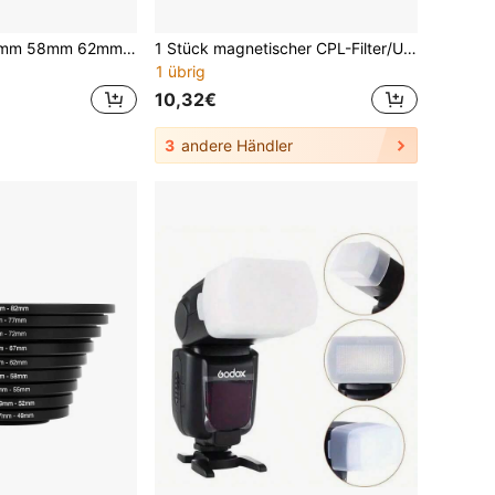
49mm 52mm 55mm 58mm 62mm 67mm 72mm 77mm 82mm verschraubbare Sonnenblende Objektivblende für Nikon Canon Olympus DSLR Kameras
1 Stück magnetischer CPL-Filter/UV-Filter/schwarzer Soft-Filter, kompatibel mit Osmo Pocket 3/4 Objektiv, magnetisches Befestigungssystem, hochtransparenter Lichtreduktions-Objektivschutzfilter.
1 übrig
10,32€
3
andere Händler