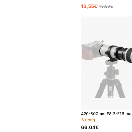
13,55€
13,60€
6 übrig
66,04€