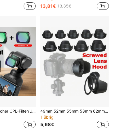
13,81€
13,85€
1 Stück magnetischer CPL-Filter/UV-Filter/schwarz Mist-Filter/ND2-32, kompatibel mit Osmo Pocket 3/4 Objektiv, magnetisches Befestigungssystem, hohe Lichtdurchlässigkeit und Lichtreduktion, Objektivschutzfilter
49mm 52mm 55mm 58mm 62mm 67mm 72mm 77mm 82mm verschraubbare Sonnenblende Objektivblende für Nikon Canon Olympus DSLR Kameras
1 übrig
5,68€