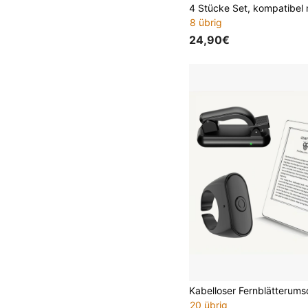
8 übrig
24,90€
20 übrig