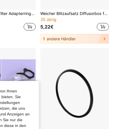
9 Stück Objektivfilter Adapterringe: 37-82mm, kompatibel mit Nikon, Canon, Olympus, Pentax, Ricoh und anderen Kameras, beinhaltet UV/CPL/ND/FLD/Makro/Farbfilter
Weicher Blitzaufsatz Diffusorbox für Godox V860II, V850II, TT685, TT600 Blitzgeräte - hochschlagfestes ABS-Material, Softbox, ohne Batteriebedarf, kompatibel mit Sony, Nikon, Canon 580EX - verbessert Fotoqualität
25 übrig
5,22€
1
andere Händler
von Ihnen
 bieten. Sie
nstellungen
etzen, die uns
 und Anzeigen an
 Sie nur die
n diese in den