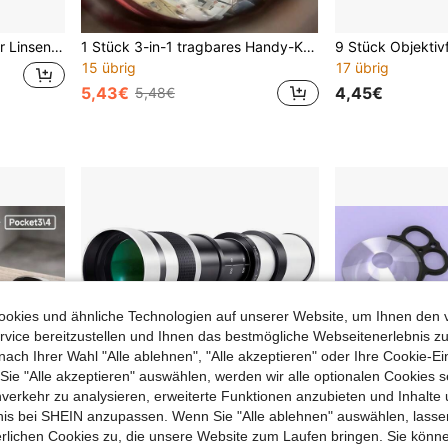
5 Panorama-Actionkamera Zubehör
1 Stück 3-in-1 tragbares Handy-Kamera-Objektiv-Set mit Fischaugen- und Weitwinkelobjektiv, Clip-On für Mobiltelefone (Farbe zufällig)
15 übrig
17 übrig
5,43€
4,45€
5,48€
okies und ähnliche Technologien auf unserer Website, um Ihnen den 
vice bereitzustellen und Ihnen das bestmögliche Webseitenerlebnis zu
nach Ihrer Wahl "Alle ablehnen", "Alle akzeptieren" oder Ihre Cookie-Ei
e "Alle akzeptieren" auswählen, werden wir alle optionalen Cookies s
nverkehr zu analysieren, erweiterte Funktionen anzubieten und Inhalte
bnis bei SHEIN anzupassen. Wenn Sie "Alle ablehnen" auswählen, lassen
erlichen Cookies zu, die unsere Website zum Laufen bringen. Sie könne