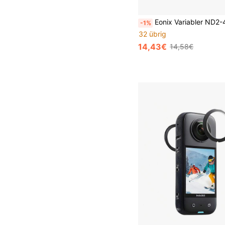
Eonix Variabler ND2-400 Rundfilter - Optisches Glas Kamerafilter mit 8-Stufen Blendenanpassung (N02-N400), kein Farbstich, Wasserfall- und Landschaftsfotografie Neutraldichtefilter, geeignet für prof
-1%
32 übrig
14,43€
14,58€