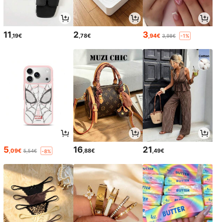
11
2
3
,19€
,78€
,94€
3,98€
-1%
5
16
21
,09€
,88€
,49€
5,54€
-8%