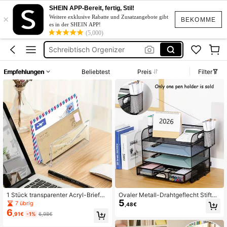
Briefe Organizer
SHEIN APP-Bereit, fertig, Stil!
×
Büro Zubehör
Weitere exklusive Rabatte und Zusatzangebote gibt
BEKOMME
es in der SHEIN APP!
Schreibtisch Orgenizer
(5,000)
Schreibtisch Deko
Schreibtisch Zubehö
Empfehlungen
Beliebtest
Preis
Filter
Briefe Organizer
Büro Zubehör
1 Stück transparenter Acryl-Briefha
Ovaler Metall-Drahtgeflecht Stiftha
5
lter, Schreibtisch-Umschlag- & Dok
lter | langanhaltend Bürobedarf und
7 übrig
,48€
umentenorganizer
unverzichtbarer Desktop-Organizer
6
,91€
-1%
6,98€