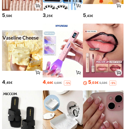
5
3
5
,58€
,25€
,43€
4
4
5
,45€
,44€
,03€
4,69€
5,58€
-5%
-9%