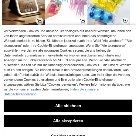
3
3
2
Wir verwenden Cookies und ähnliche Technologien auf unserer Website, um Ihnen den
,98€
,34€
,88€
von Ihnen angeforderten Service bereitzustellen und Ihnen das bestmögliche
Webseitenerlebnis zu bieten. Sie können jederzeit nach Ihrer Wahl "Alle ablehnen", "Alle
akzeptieren" oder Ihre Cookie-Einstellungen anpassen. Wenn Sie "Alle akzeptieren"
auswählen, werden wir alle optionalen Cookies setzen, die uns helfen, den
Datenverkehr zu analysieren, erweiterte Funktionen anzubieten und Inhalte und
Anzeigen an Ihr Einkaufserlebnis bei SHEIN anzupassen. Wenn Sie "Alle ablehnen"
auswählen, lassen Sie nur die unbedingt erforderlichen Cookies zu, die unsere Website
zum Laufen bringen. Sie können diese in den Browsereinstellungen deaktivieren, was
jedoch die Funktionalität der Website beeinträchtigen kann. Um mehr über die von uns
verwendeten Cookies zu erfahren und Ihre optionalen Cookie-Einstellungen
anzupassen, wählen Sie bitte "Cookies verwalten". Weitere Informationen darüber, wie
wir die von uns erfassten Daten verarbeiten,
finden Sie in unserer
Datenschutzerklärung.
2
6
2
,95€
,91€
,78€
6,98€
-1%
Alle ablehnen
1
1
Alle akzeptieren