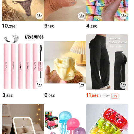
10
9
4
,25€
,18€
,28€
3
6
11
,54€
,98€
,06€
11,35€
-2%