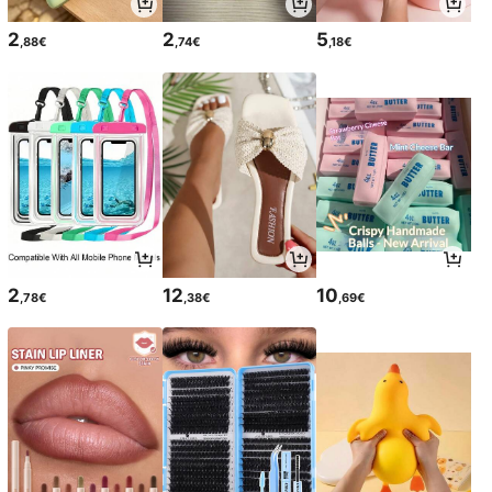
2
2
5
,88€
,74€
,18€
2
12
10
,78€
,38€
,69€