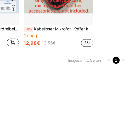
110-Zoll Universal Projektordreibein mit Ablage, verstellbarer Aluminiumlegierung-Ständer, geeignet für HY300, HY320, HY320mim Projektoren, Kameras, Smartphones, Tablets, Laptops
Kabelloser Mikrofon-Koffer kompatibel für kabelloses Dual-Mikrofon-System, entworfen für den Einsatz auf Partys, Karaoke-Veranstaltungen und ähnlichen Anlässen. Beinhaltet Mikrofone, einen Empfänger, einen Adapter und AA-Batterien (nur Koffer).
-4%
1 übrig
12,98€
13,56€
1
Insgesamt 1 Seiten