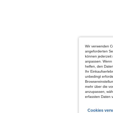
Wir verwenden Co
angeforderten Ser
können jederzeit 
anpassen. Wenn Si
helfen, den Date
Ihr Einkaufserle
unbedingt erford
Browsereinstellun
mehr über die vo
anzupassen, wähle
erfassten Daten 
Cookies verw