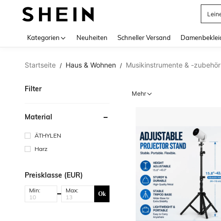
Lein
Use up 
Kategorien
Neuheiten
Schneller Versand
Damenbeklei
Startseite
Haus & Wohnen
Musikinstrumente & -zubehör
/
/
Filter
Mehr
Material
ÄTHYLEN
Harz
Preisklasse (EUR)
Min:
Max:
Ok