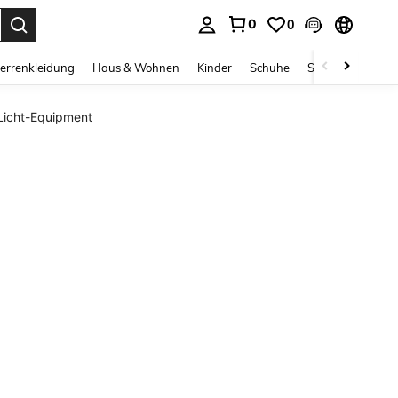
0
0
ess Enter to select.
errenkleidung
Haus & Wohnen
Kinder
Schuhe
Schmuck & Acces
Licht-Equipment