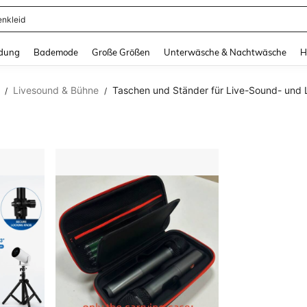
enkleid
and down arrow keys to navigate search Zuletzt gesucht and Suche und Finde. Pr
dung
Bademode
Große Größen
Unterwäsche & Nachtwäsche
H
Livesound & Bühne
Taschen und Ständer für Live-Sound- und 
/
/