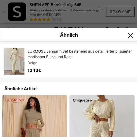
SHEIN APP-Bereit, fertig, Stil!
×
Weitere exklusive Rabatte und Zusatzangebote gibt
BEKOMME
es in der SHEIN APP!
(5,000)
Ähnlich
EURMUSE Langarm Set bestehend aus detaillierter plissierter
modischer Bluse und Rock
Beige
12,13€
Ähnliche Artikel