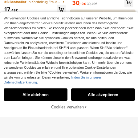
g und elegant weißer Boho Waffel-
30
#3 Bestseller
in Kordelzug Frauen Zweiteilige Outfits
2-teilig
ässig-Wear, Pendeln, Urlaub, roman
,19€
30,49€
Strick ärmelloser V-Ausschnitt Kno
tische Anlässe, Alltagsgebrauch un
17
pf Weste & Kordelzug Shorts Zweit
,49€
d Reisen. Ideal für den täglichen Ge
eiler, geeignet für den täglichen Ge
brauch, Lässig-Outfits, Urlaub, Kreu
brauch/Pendleroutfit/entspannend
Wir verwenden Cookies und ähnliche Technologien auf unserer Website, um Ihnen den
zfahrten, den Strand, Sonnenbade
en Urlaub/romantisches Date/Schu
von Ihnen angeforderten Service bereitzustellen und Ihnen das bestmögliche
n, Looks, Straßenmode, Boho-inspir
ltag/Strandurlaub Creme Zweiteiler
Webseitenerlebnis zu bieten. Sie können jederzeit nach Ihrer Wahl "Alle ablehnen", "Alle
ierte Hochzeitsgast-Garderobe, Bru
Leinen Zweiteiler Lässig Zweiteiler
akzeptieren" oder Ihre Cookie-Einstellungen anpassen. Wenn Sie "Alle akzeptieren"
nch und Flughafen-Outfits.
Damen Sommer Zweiteiler Urlaubs
auswählen, werden wir alle optionalen Cookies setzen, die uns helfen, den
outfits Damen 2-teilige Sets Dame
Datenverkehr zu analysieren, erweiterte Funktionen anzubieten und Inhalte und
n Urlaubsoutfit Sets Damen Somme
Anzeigen an Ihr Einkaufserlebnis bei SHEIN anzupassen. Wenn Sie "Alle ablehnen"
r Outfits 2-teilig Damen Sommer Co
Ähnliche vorrätige Artikel anzeigen
-Ord Damen 2-teilige Sets Damen
Alle ansehen
auswählen, lassen Sie nur die unbedingt erforderlichen Cookies zu, die unsere Website
2-teilige Outfit Lässig
zum Laufen bringen. Sie können diese in den Browsereinstellungen deaktivieren, was
jedoch die Funktionalität der Website beeinträchtigen kann. Um mehr über die von uns
verwendeten Cookies zu erfahren und Ihre optionalen Cookie-Einstellungen
anzupassen, wählen Sie bitte "Cookies verwalten". Weitere Informationen darüber, wie
8
wir die von uns erfassten Daten verarbeiten,
finden Sie in unserer
Datenschutzerklärung.
Trelyra
EURMUSE
SHEIN Damen elegantes Top & Hos
EURMUSE Damen Se
EU Warehouse
Alle ablehnen
Alle akzeptieren
Sorry, dieses Produkt ist ausverkauft.
e 2 Stücke Set, Freizeitanzug, Land
t bestehend aus überkreuzter Wick
#2 Bestseller
in Strukturiert Damen-Zweiteiler
17
,22€
-9%
19,02€
hausstil, geeignet für Lässig & Urlau
elbluse und Rock mit hohem Schlit
Poéselle
23
b
z, romantisches Urlaubsoutfit
,99€
Cookies verwalten
Poéselle Elegantes zweiteilliges Se
AUSVERKAUFT
Firerie
t aus einfarbigem strukturiertem To
8 übrig
Firerie einfarbig Trägertop mit & Ho
p und extra langem Rock
se mit weiten Beinen,
22 übrig
20
,64€
18
,37€