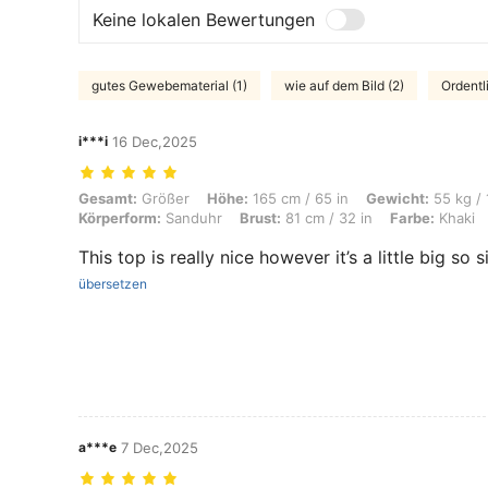
Keine lokalen Bewertungen
gutes Gewebematerial (1)
wie auf dem Bild (2)
Ordentl
i***i
16 Dec,2025
Gesamt: Größer, Höhe: 165 cm / 65 in, Gewicht: 55 kg / 121 lbs, Hüfte
Gesamt:
Größer
Höhe:
165 cm / 65 in
Gewicht:
55 kg / 
Körperform:
Sanduhr
Brust:
81 cm / 32 in
Farbe:
Khaki
This top is really nice however it’s a little big so
übersetzen
a***e
7 Dec,2025