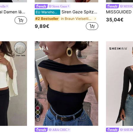
olle
Siren Gaze
MISS
rbiges asymmetrisches Oberteil mit Kragen und Kordelzug, Herbst
Siren Gaze Spitzen-Patchwork Twist Knoten Schulterfrei Top, elegantes figurbetontes Damen Top, Karnevals Top, lässiger Sommerstil, asymmetrisches Schulter Top, rückenfreies Top, Party Top, Musikfestival
EU Warehouse
in Braun Vielseitige Alltagsoberteile
#2 Bestseller
35,04€
9,89€
12
ARA CHIC
SHEI