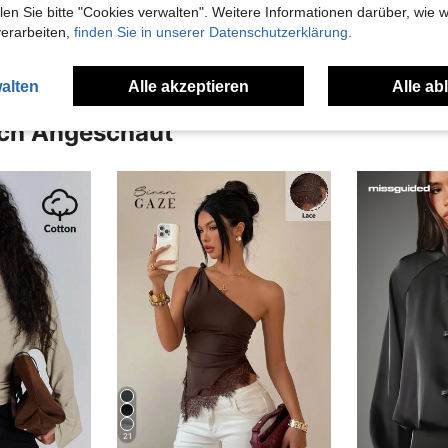
en Ansehen
n Sie bitte "Cookies verwalten". Weitere Informationen darüber, wie w
verarbeiten,
finden Sie in unserer Datenschutzerklärung.
alten
Alle akzeptieren
Alle ab
uch Angeschaut
21