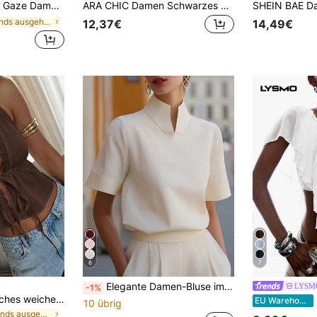
t tiefem V-Ausschnitt, plissiert, lässig, vielseitig, für den täglichen Gebrauch
ARA CHIC Damen Schwarzes Französischer Stil Schulterfrei Neckholder Crop Top, Exquisites Rückenfreies Figurbetontes Ärmelloses Top, Geeignet für Dates und Urlaub
in Abends ausgehen Frauen Blusen
12,37€
14,49€
6
7
Elegante Damen-Bluse im chinesischen Stil mit Stehkragen und kurzen Ärmeln, einfarbig, für Sommer, Lässig, Urlaub, College, Strand und Büro
LYSM
-1%
Vellofy minimalistisches weiches kaffeebraunes Leinenmischung Spitzen-Top Sommer
L
EU Warehouse
10 übrig
in Abends ausgehen Damen Oberteile