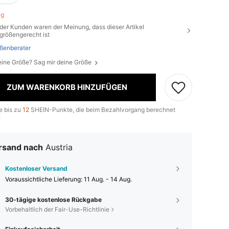
rig
der Kunden waren der Meinung, dass dieser Artikel
größengerecht ist
ßenberater
eine Größe? Sag mir deine Größe
ZUM WARENKORB HINZUFÜGEN
e bis zu
12
SHEIN-Punkte, die beim Bezahlvorgang berechnet
.
rsand nach
Austria
Kostenloser Versand
Voraussichtliche Lieferung:
11 Aug. - 14 Aug.
30-tägige kostenlose Rückgabe
Vorbehaltlich der Fair-Use-Richtlinie