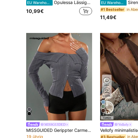
Opulessa Lässiges Urlaubs-Einfarbiges Strick-T-Shirt für Damen
Siren Gaze Damen Bluse in Unifarbe mi
EU Warehouse
EU Warehouse
#1 Bestseller
10,99€
11,49€
5
MISSGUIDED
Vellofy
MISSGUIDED Gerippter Carmen-Pullover mit Knopfleiste und Langarm-Strickoberteil für Herbst und Winter
19 übrig
#3 Bestseller