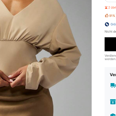
2 üb
91%
Grö
Nicht d
Verdien
werden
Ve