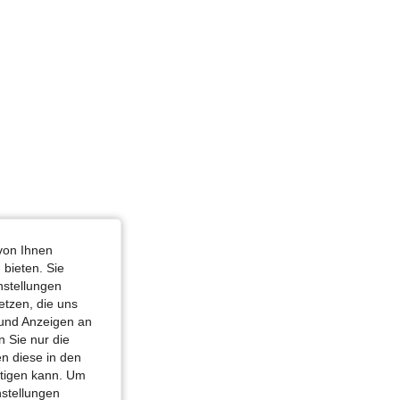
, Größe: M
von Ihnen
 bieten. Sie
nstellungen
etzen, die uns
 und Anzeigen an
 Sie nur die
n diese in den
htigen kann. Um
nstellungen