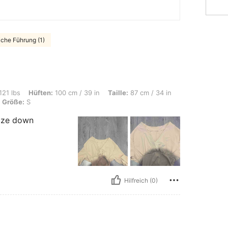
iche Führung (1)
n: 100 cm / 39 in, Taille: 87 cm / 34 in, Körperform: Sanduhr, Brust: 81 cm / 32 in
121 lbs
Hüften:
100 cm / 39 in
Taille:
87 cm / 34 in
Größe:
S
 size down
Hilfreich (0)