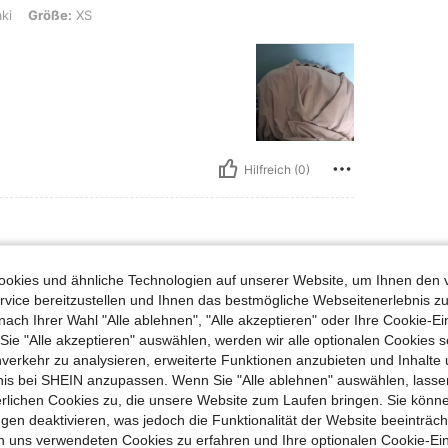
XS
ki
Größe:
XS
Hilfreich (0)
, Hüften: 103 cm / 41 in, Taille: 75 cm / 30 in, Brust: 92 cm / 36 in, Farbe: Khaki
35 kg / 77 lbs
Hüften:
103 cm / 41 in
okies und ähnliche Technologien auf unserer Website, um Ihnen den 
Größe:
M
vice bereitzustellen und Ihnen das bestmögliche Webseitenerlebnis zu
nach Ihrer Wahl "Alle ablehnen", "Alle akzeptieren" oder Ihre Cookie-Ei
e "Alle akzeptieren" auswählen, werden wir alle optionalen Cookies s
nverkehr zu analysieren, erweiterte Funktionen anzubieten und Inhalte
bnis bei SHEIN anzupassen. Wenn Sie "Alle ablehnen" auswählen, lassen
erlichen Cookies zu, die unsere Website zum Laufen bringen. Sie könne
Hilfreich (0)
gen deaktivieren, was jedoch die Funktionalität der Website beeinträc
n uns verwendeten Cookies zu erfahren und Ihre optionalen Cookie-Ei