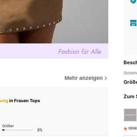
Besc
Sicherh
Mehr anzeigen
Größ
Zum 
tung
in Frauen Tops
Größer
999K
8%