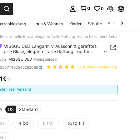
0
0
ess Enter to select.
errenkleidung
Haus & Wohnen
Kinder
Schuhe
Schmuck & Acces
MISSGUIDED Langarm V-Ausschnitt gerafftes Empire Taille Bluse, elegante Taille Raffung Top für besondere Anlässe, Herbst-Winter Mode Statement-Piece
MISSGUIDED Langarm V-Ausschnitt gerafftes
 Taille Bluse, elegante Taille Raffung Top für
ere Anlässe, Herbst-Winter Mode Statement-
 von
MISSGUIDED
@missguided
z25071462542262068
(12 Kundenmeinungen)
21€
ICE AND AVAILABILITY
stenloser Versand
e
US
Standard
S)
4 (S)
6 (M)
8/10 (L)
XL)