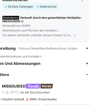
Einkaufssicherheit
Sichere Zahlungen
Datenschutz
Verkauft durch den gewerblichen Verkäufer:
Marketplace
MISSGUIDED
Versendet von SHEIN
Informationen und Pflichten des Händlers
Um diesen Verkäufer und/oder dieses Produkt zu melden
hreibung
Pullover,Übergrößen,Reißverschluss ,Knöpfe
eitsinformationen und Kontakte
4,83
21K
3M
en Und Abmessungen
4,83
21K
3M
Store
4,83
21K
3M
MISSGUIDED
N***s
ist am Durchsuchen
4,83
21K
3M
Bewertung
Artikel
Follower
+ Kürzlich verkauft
999K+ Erneut kaufen
4,83
21K
3M