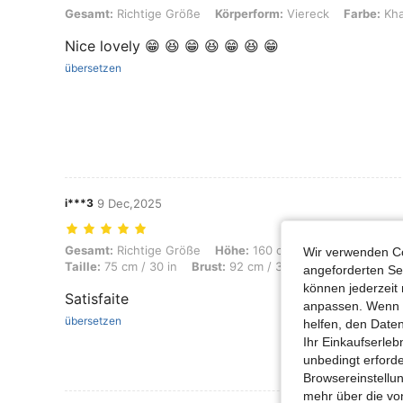
Gesamt: Richtige Größe, Körperform: Viereck, Farbe: Khaki, Größe: 
Gesamt:
Richtige Größe
Körperform:
Viereck
Farbe:
Kha
Nice lovely 😁 😆 😁 😆 😁 😆 😁
übersetzen
i***3
9 Dec,2025
Gesamt: Richtige Größe, Höhe: 160 cm / 63 in, Gewicht: 35 kg / 77 lbs
Gesamt:
Richtige Größe
Höhe:
160 cm / 63 in
Gewicht:
Wir verwenden Co
Taille:
75 cm / 30 in
Brust:
92 cm / 36 in
Farbe:
Khaki
angeforderten Ser
können jederzeit 
Satisfaite
anpassen. Wenn Si
übersetzen
helfen, den Date
Ihr Einkaufserle
unbedingt erford
Browsereinstellun
mehr über die vo