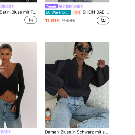
GUIDED
SHEIN BAE
MISSGUIDED Satin-Bluse mit Trichterhals, Reißverschluss, Knotendetail-Besatz, langen Ärmeln und verkürztem Schnitt für Herbst und Winter
SHEIN BAE Damen-Top mit tiefem V-Ausschnitt, gestreift, gerafft, figurbetont, vielseitig und lässig
EU Warehouse
-3%
11,61€
11,99€
12
Damen-Bluse in Schwarz mit strukturierter Frottee-Optik, locker geschnitten, mit Puff-Laternenärmeln, Doppeltaschen, Umlegekragen, semi-transparent, mit Sonnenschutz, vielseitiges Top für den Arbeitsalltag
N BAE