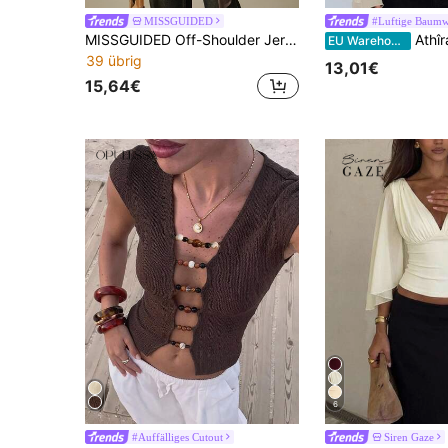
MISSGUIDED
#Luftige Baumw
MISSGUIDED Off-Shoulder Jersey-Stricktop mit Bindung, geraffter Taille, langen Ärmeln, drapiertem Wickelstil, lässig-schick, Herbst-Top
Athîral Damen lässiges einfa
EU Warehouse
39 übrig
13,01€
15,64€
6
#Auffälliges Cutout
Siren Gaze