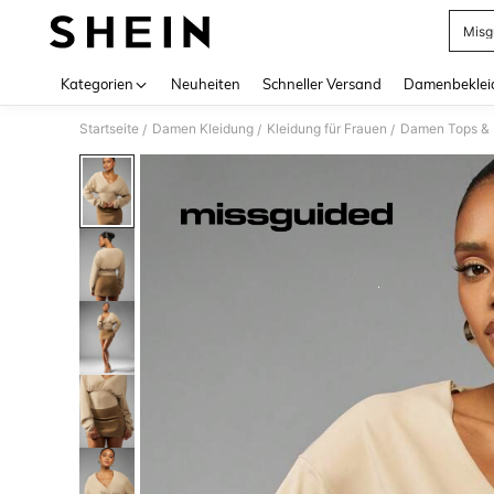
Misg
Use up 
Kategorien
Neuheiten
Schneller Versand
Damenbeklei
Startseite
Damen Kleidung
Kleidung für Frauen
Damen Tops & B
/
/
/