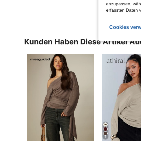
Mehr Bewertung
anzupassen, wähle
erfassten Daten 
Cookies verw
Kunden Haben Diese Artikel A
7