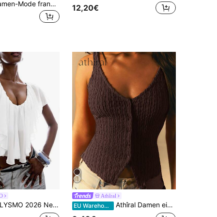
SHEIN BAE Damen-Mode französischer Stil Quasten Saum kurzes sexy Top
12,20€
O
Athîral
YSMO 2026 Neue minimalistische Frühling/Sommer Damen Bluse mit einfarbigem Volant und asymmetrischem Saum, Sommer Top, Weiß
Athîral Damen einfarbiges strukturiertes Camisole Top mit Knopfleiste
EU Warehouse