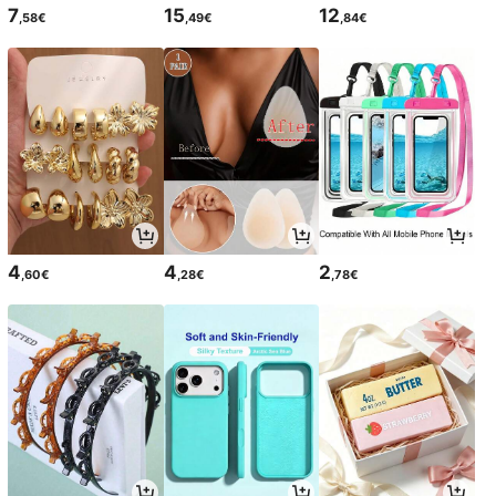
7
15
12
,58€
,49€
,84€
4
4
2
,60€
,28€
,78€