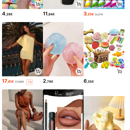
4
11
3
,28€
,84€
,25€
3,27€
17
2
6
,81€
,78€
,35€
17,99€
-1%