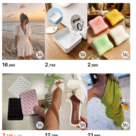
16
2
2
,49€
,78€
,88€
2
12
21
,73€
,38€
,99€
2,75€