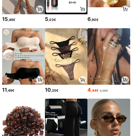
15
5
6
,49€
,03€
,90€
11
10
4
,49€
,25€
,44€
4,48€