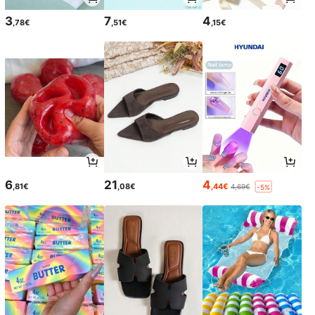
3
7
4
,78€
,51€
,15€
6
21
4
,81€
,08€
,44€
4,69€
-5%