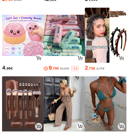
4
9
2
,96€
,79€
,75€
10,31€
2,77€
-5%