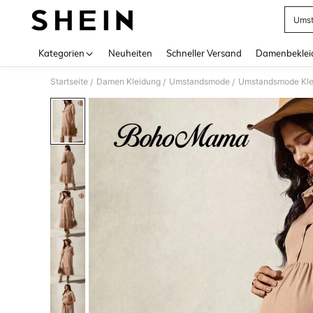
Umst
Use up 
Kategorien
Neuheiten
Schneller Versand
Damenbeklei
Startseite
Damen Kleidung
Umstandsmode
Umstandsmode Kle
/
/
/