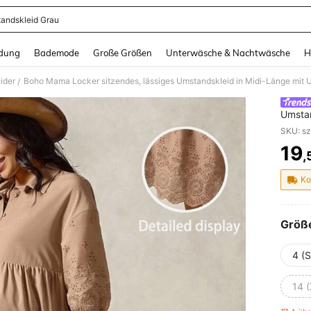
andskleid Grau
and down arrow keys to navigate search Zuletzt gesucht and Suche und Finde. Pr
dung
Bademode
Große Größen
Unterwäsche & Nachtwäsche
H
ider
Boho Mama Locker sitzendes, lässiges Umstandskleid in Midi-Länge mit 
/
Umstan
bequ
SKU: s
19
,
PR
Ko
Größ
4 (S
14 