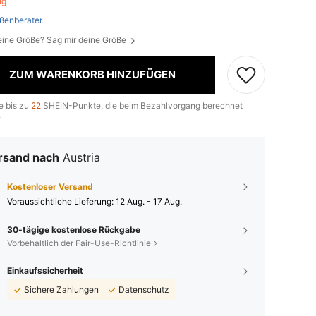
rig
ßenberater
eine Größe? Sag mir deine Größe
ZUM WARENKORB HINZUFÜGEN
e bis zu
22
SHEIN-Punkte, die beim Bezahlvorgang berechnet
.
rsand nach
Austria
Kostenloser Versand
Voraussichtliche Lieferung:
12 Aug. - 17 Aug.
30-tägige kostenlose Rückgabe
Vorbehaltlich der Fair-Use-Richtlinie
Einkaufssicherheit
Sichere Zahlungen
Datenschutz