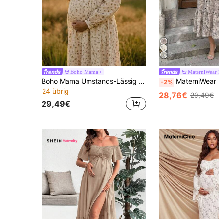
Boho Mama
MaterniWear
Boho Mama Umstands-Lässig Kleid mit kleinem Blumenmuster für den Urlaub
MaterniWear Umstandskleid mit kariertem Muste
-2%
24 übrig
28,76€
29,49€
29,49€