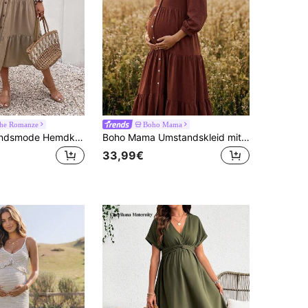
che Romanze
Boho Mama
SHEIN Umstandsmode Hemdkleid mit Knopf vorne, Rüschenbesatz, Gürtel,
Boho Mama Umstandskleid mit langen Ärmeln, einfarbig, einreihig, minimalistisch, geeignet für tägliche Ausflüge, Treffen, Outdoor-Aktivitäten, Pendeln, Streetstyle, Urlaub
33,99€