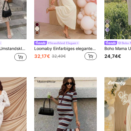
6
#Strandkleid Elegant
Boho 
r, Kurzarm, Knopfleiste und Rüschensaum
Loomaby Einfarbiges elegantes Kleid für schwangere Frauen mit gekreuztem V-Ausschnitt und Fledermausärmeln
32,17€
24,74€
32,49€