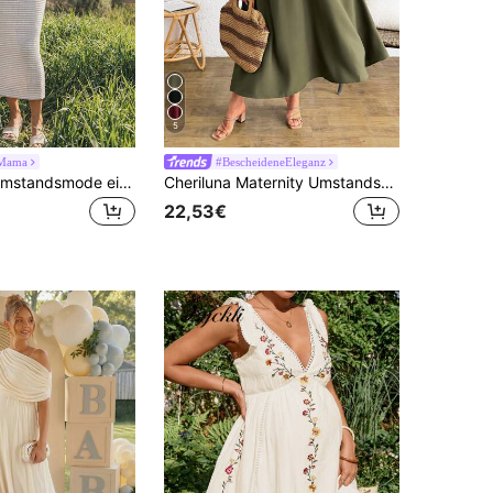
5
Mama
#BescheideneEleganz
Boho Mama Umstandsmode einfarbiges Rüschen-Saum Schlitz Design modisches Date Trägerkleid
Cheriluna Maternity Umstandskleid mit V-Ausschnitt, Twist-Wickelung und kurzen Ärmeln Einfarbig
22,53€