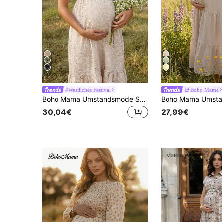
4
4
#Westliches Festival
Boho Mama
Boho Mama Umstandsmode Sommer Urlaubsstil Jacquard Mesh Stickerei Herzausschnitt Blusenkragen Twist Vorderseite Rüschen Saum Kleid
30,04€
27,99€