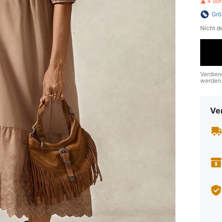
4 üb
Grö
Nicht d
Verdien
werden
Ve