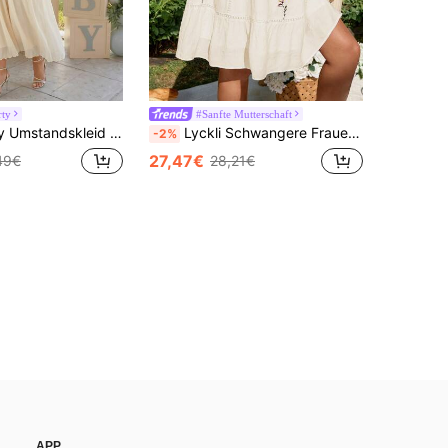
rty
#Sanfte Mutterschaft
arbig mit asymmetrischer Schulter und Falten, elegant
Lyckli Schwangere Frauen Kleid mit tiefen V-Ausschnitt, Blumenstickerei und Trompetenärmeln, sexy Umstandskleid für den Urlaub
-2%
27,47€
49€
28,21€
APP