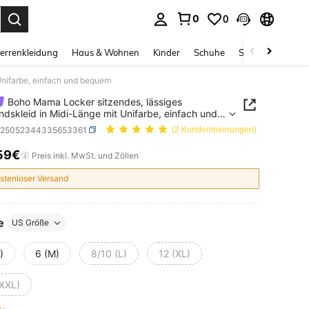
0
0
ess Enter to select.
errenkleidung
Haus & Wohnen
Kinder
Schuhe
Schmuck & Acces
Unifarbe, einfach und bequem
Boho Mama Locker sitzendes, lässiges
dskleid in Midi-Länge mit Unifarbe, einfach und
em
z25052344335653361
(2 Kundenmeinungen)
59€
ICE AND AVAILABILITY
Preis inkl. MwSt. und Zöllen
stenloser Versand
e
US Größe
)
6 (M)
8/10 (L)
12 (XL)
(XXL)