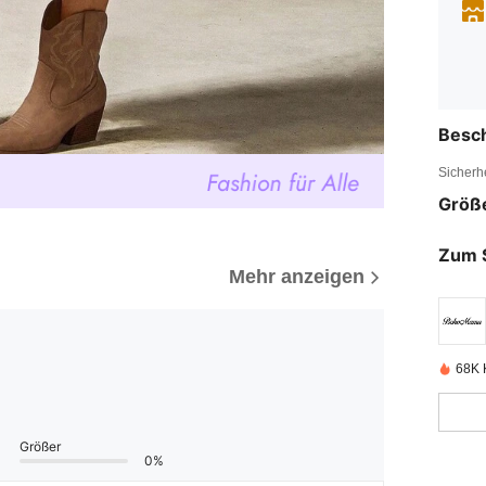
Besc
Sicherh
Größ
Zum 
Mehr anzeigen
68K K
Größer
0%