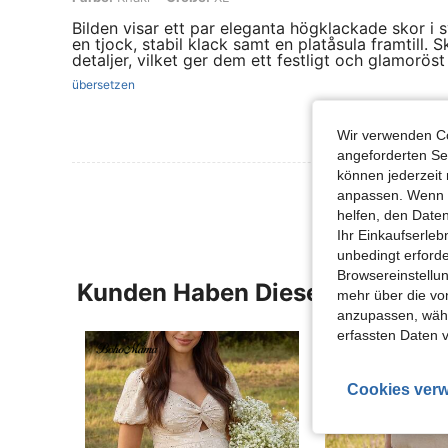
Bilden visar ett par eleganta högklackade skor i 
en tjock, stabil klack samt en platåsula framtill. 
detaljer, vilket ger dem ett festligt och glamorös
übersetzen
Wir verwenden Co
angeforderten Ser
können jederzeit 
anpassen. Wenn Si
helfen, den Date
Ihr Einkaufserle
unbedingt erford
Browsereinstellun
Kunden Haben Diese Artikel A
mehr über die vo
anzupassen, wähle
erfassten Daten 
Cookies verw