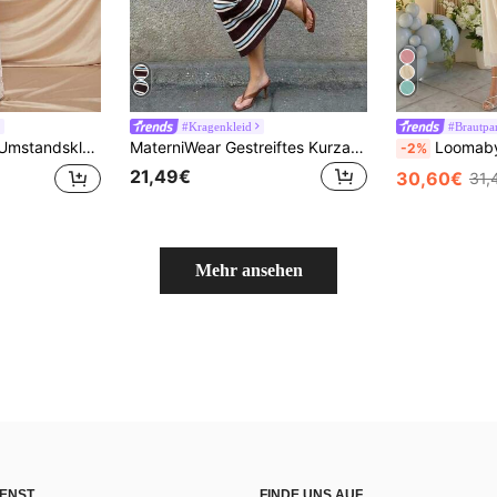
#Kragenkleid
#Brautpa
itze, Bindung und Meerjungfrau-Schnitt für den Herbst
MaterniWear Gestreiftes Kurzarm-Kleid für schwangere Frauen, Sommer
Loomaby Umstandskleid Einf
-2%
21,49€
30,60€
31,
Mehr ansehen
ENST
FINDE UNS AUF