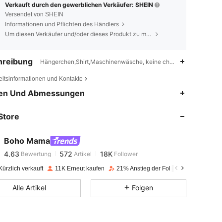
Verkauft durch den gewerblichen Verkäufer: SHEIN
Versendet von SHEIN
Informationen und Pflichten des Händlers
Um diesen Verkäufer und/oder dieses Produkt zu melden
hreibung
Hängerchen,Shirt,Maschinenwäsche, keine chemische Reinigung,S
eitsinformationen und Kontakte
4,63
572
18K
en Und Abmessungen
Store
4,63
572
18K
Boho Mama
4,63
572
18K
Bewertung
Artikel
Follower
k***r
bezahlt
Vor 1 Tag
ürzlich verkauft
11K Erneut kaufen
21% Anstieg der Follower
4,63
572
18K
Alle Artikel
Folgen
4,63
572
18K