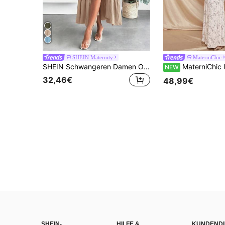
SHEIN Maternity
MaterniChic
SHEIN Schwangeren Damen Off-Shoulder Kleid mit Farbverlauf und Schlitz Design, lässig für den Urlaub
MaterniChic Umstandskleid im französischen süßen Stil mit Sp
NEW
32,46€
48,99€
SHEIN-
HILFE &
KUNDENDI