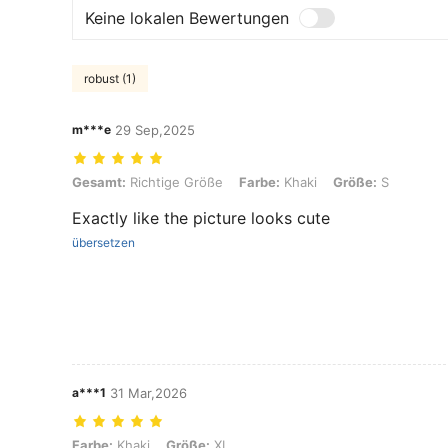
Keine lokalen Bewertungen
robust (1)
m***e
29 Sep,2025
Gesamt: Richtige Größe, Farbe: Khaki, Größe: S
Gesamt:
Richtige Größe
Farbe:
Khaki
Größe:
S
Exactly like the picture looks cute
übersetzen
a***1
31 Mar,2026
Farbe: Khaki, Größe: XL
Farbe:
Khaki
Größe:
XL