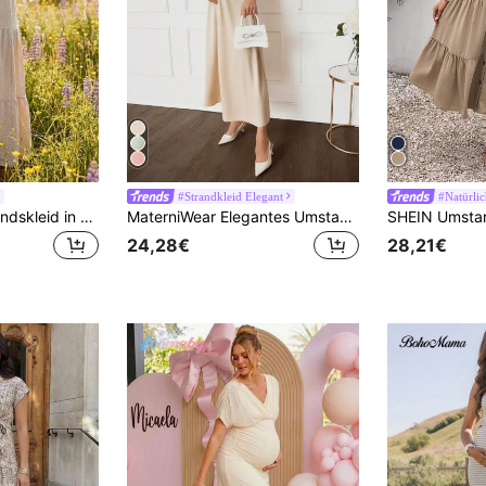
#Strandkleid Elegant
#Natürli
Boho Mama Umstandskleid in Unifarbe, Lässig
MaterniWear Elegantes Umstandskleid aus Chiffon, lässiges khakifarbenes Kleid, für Partys
24,28€
28,21€