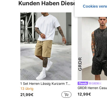
Kunden Haben Diese Artikel A
Cookies verw
1 Set Herren Lässig Kurzarm T-Shirt und Cargo Shorts, vielseitig einsetzbar für Pendeln, Outdoor, Straßenmode, Frühling
GRDR
13 übrig
12,99€
21,99€