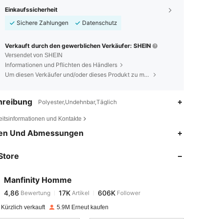
Einkaufssicherheit
Sichere Zahlungen
Datenschutz
Verkauft durch den gewerblichen Verkäufer: SHEIN
Versendet von SHEIN
Informationen und Pflichten des Händlers
Um diesen Verkäufer und/oder dieses Produkt zu melden
hreibung
Polyester,Undehnbar,Täglich
eitsinformationen und Kontakte
4,86
17K
606K
en Und Abmessungen
Store
4,86
17K
606K
Manfinity Homme
4,86
17K
606K
Bewertung
Artikel
Follower
x***e
bezahlt
Vor 1 Tag
Kürzlich verkauft
5.9M Erneut kaufen
4,86
17K
606K