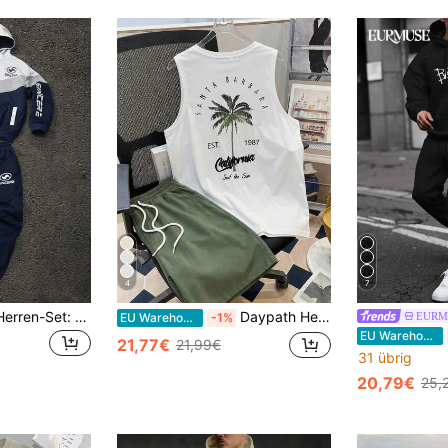
4
7
Manfinity Homme Herren-Set: Langarm-Hoodie und bedruckte Hose in Kontrastfarben, zweiteiliger Herren-Trainingsanzug
Daypath Herren Lässig Urlaubs Kokospalmen Muster Trägershirt und gewebte Shorts Set, Herren 2-teiliges Outfit, geeignet für Sommer, Ausflüge, Schwimmen, Surfen
EURM
EU Warehouse
-1%
EU Warehouse
21,77€
21,99€
31 übrig
20,79€
25,