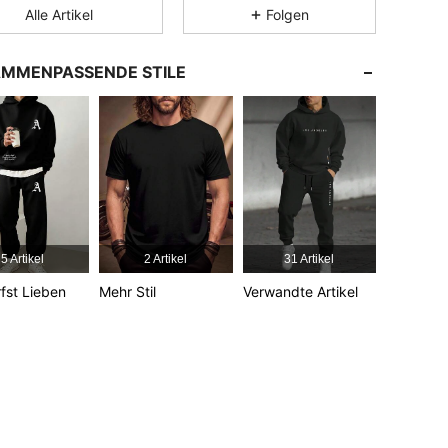
Alle Artikel
Folgen
4,86
17K
606K
MMENPASSENDE STILE
4,86
17K
606K
4,86
17K
606K
4,86
17K
606K
5 Artikel
2 Artikel
31 Artikel
fst Lieben
Mehr Stil
Verwandte Artikel
4,86
17K
606K
4,86
17K
606K