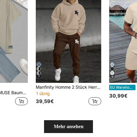
7
9
Manfinity Homme 2 Stück Herren Thermofutter Lässig NY Buchstaben Muster Pullover Sweatshirt und Jogginghose Set, geeignet für Herbst und Winter
G
EU Warehouse
t aus T-Shirt mit Patch-Details und Label und Hose, 2 Stücke
1 übrig
30,99€
39,59€
Mehr ansehen