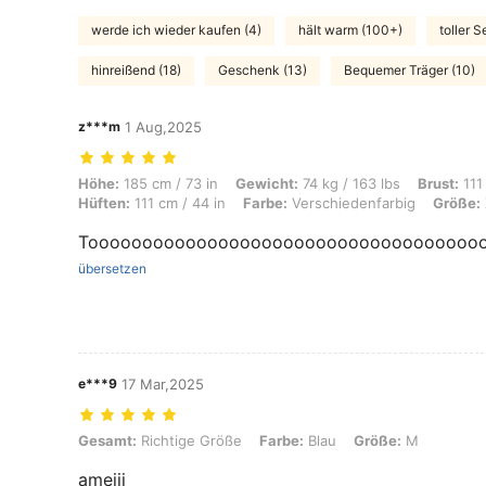
werde ich wieder kaufen (4)
hält warm (100+)
toller S
hinreißend (18)
Geschenk (13)
Bequemer Träger (10)
z***m
1 Aug,2025
Höhe: 185 cm / 73 in, Gewicht: 74 kg / 163 lbs, Brust: 111 cm / 44 in,
Höhe:
185 cm / 73 in
Gewicht:
74 kg / 163 lbs
Brust:
111
Hüften:
111 cm / 44 in
Farbe:
Verschiedenfarbig
Größe:
Toooooooooooooooooooooooooooooooooooooo
übersetzen
e***9
17 Mar,2025
Gesamt: Richtige Größe, Farbe: Blau, Größe: M
Gesamt:
Richtige Größe
Farbe:
Blau
Größe:
M
ameiii