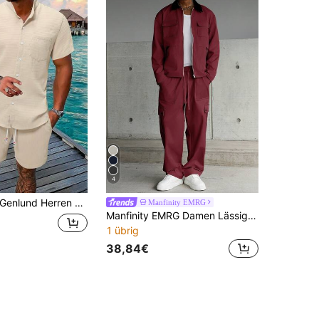
4
enlund Herren Einfarbiges Hemd mit Knöpfen & Shorts mit Kordelzug an der Taille, gemütliche Outfits, Urlaubsoutfit
Manfinity EMRG
Manfinity EMRG Damen Lässig Fashion Street Style Reißverschluss-Jacke mit Klappe Taschen & Kontrastkragen, kombiniert mit Cargo Hose mit Tunnelzug Taille Set, Frühling/Herbst
1 übrig
38,84€