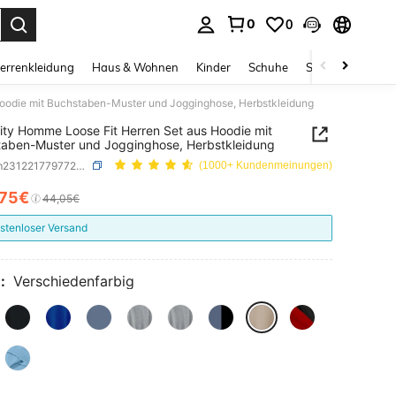
0
0
ess Enter to select.
errenkleidung
Haus & Wohnen
Kinder
Schuhe
Schmuck & Acces
Hoodie mit Buchstaben-Muster und Jogginghose, Herbstkleidung
ity Homme Loose Fit Herren Set aus Hoodie mit
aben-Muster und Jogginghose, Herbstkleidung
SKU: sm2312217797723235
(1000+ Kundenmeinungen)
,75€
ICE AND AVAILABILITY
44,05€
stenloser Versand
:
Verschiedenfarbig