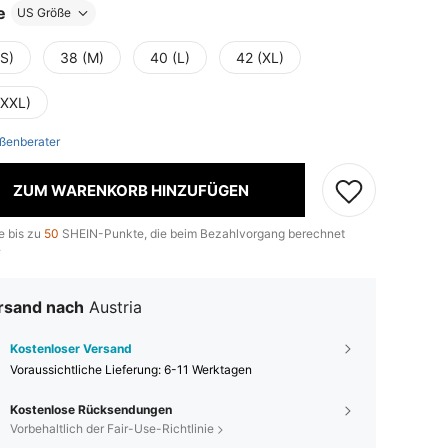
e
US Größe
(S)
38 (M)
40 (L)
42 (XL)
(XXL)
ßenberater
ZUM WARENKORB HINZUFÜGEN
e bis zu
50
SHEIN-Punkte, die beim Bezahlvorgang berechnet
.
rsand nach
Austria
Kostenloser Versand
Voraussichtliche Lieferung:
6-11 Werktagen
Kostenlose Rücksendungen
Vorbehaltlich der Fair-Use-Richtlinie