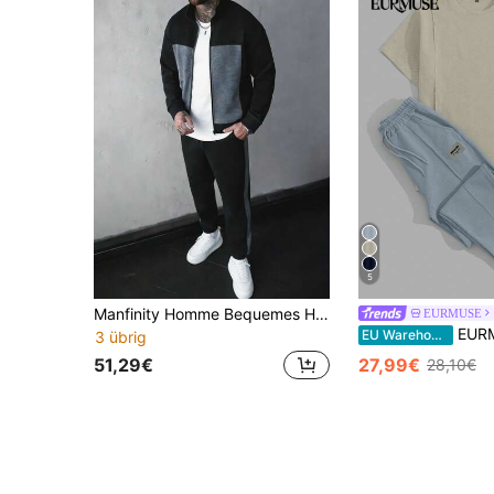
5
Manfinity Homme Bequemes Herren Jacken-Set in Schwarz und Grau mit Kontrastfarben, lässiges Zweiteiler-Set für Herbst/Winter, Strickset für Herren, Jogginganzug für Herren, Freizeit, Wochenendtrips, Outdoor-Aktivitäten, Reisen, entspannte Arbeitsumgebungen, Geschenk für Freund/Ehemann, Jahrestag/Geburtstag, Party, Sommerurlaub, Feiertage, Silvester, Hochzeit, Valentinstag, Freizeit-Sets für Herren, Trainingsanzug für Herren, Set für Frühling/Herbst
EURMUSE
EURMUSE Baumwolle Herren Se
EU Warehouse
3 übrig
51,29€
27,99€
28,10€