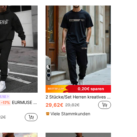
6
0,20€ sparen
2 Stücke/Set Herren kreatives Baum der Hoffnung Englisch Grafik Lässig Loose Kurzarm T-Shirt und Kordelzug Lange Hose Set, geeignet für Straße, Outdoor und täglichen Gebrauch
USE
EURMUSE Herren Set mit Regular Kapuzenpullover mit Buchstaben Aufdruck
-17%
29,62€
29,82€
Viele Stammkunden
22€