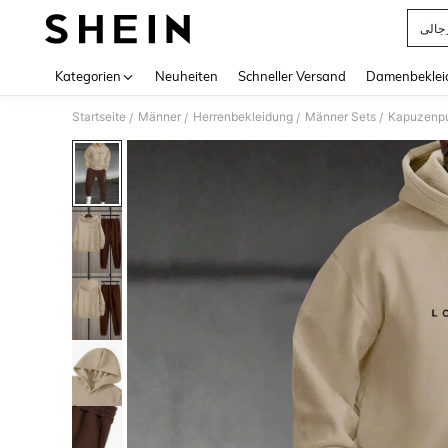
جالي
Use up 
Kategorien
Neuheiten
Schneller Versand
Damenbeklei
Startseite
Männer
Herrenbekleidung
Männer Sets
Kapuzenpu
/
/
/
/