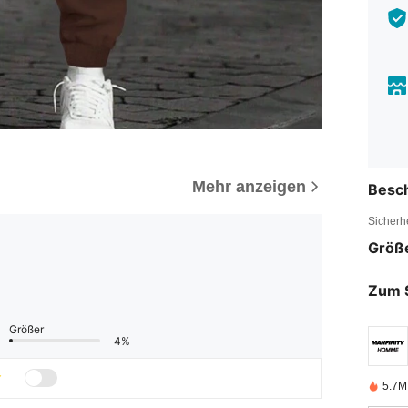
Mehr anzeigen
Besc
Sicherh
Größ
Zum 
Größer
4%
5.7M 