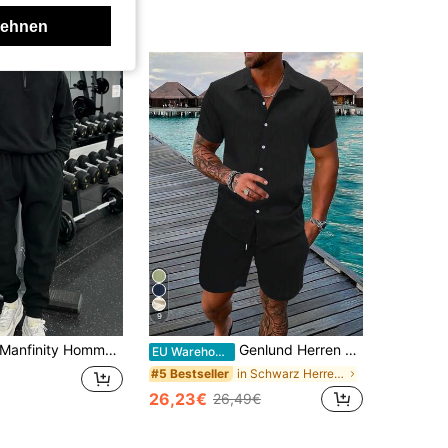
lehnen
9
nfinity Homme Herren Lässig einfarbiger Halb-Reißverschluss Sweatshirt & Jogginghose Sportbekleidung, Ausgehen, Herren Jogging Outfit, Sportbekleidung, Schwarze Sweats Herren, Sweat Set für Herren, Herbstbekleidung
Genlund Herren Einfarbiges Hemd & Shorts mit Kordelzug ohne T-Shirt, Urlaubsoutfit
EU Warehouse
in Schwarz Herren-Shirt-Kombinationen
#5 Bestseller
26,23€
26,49€