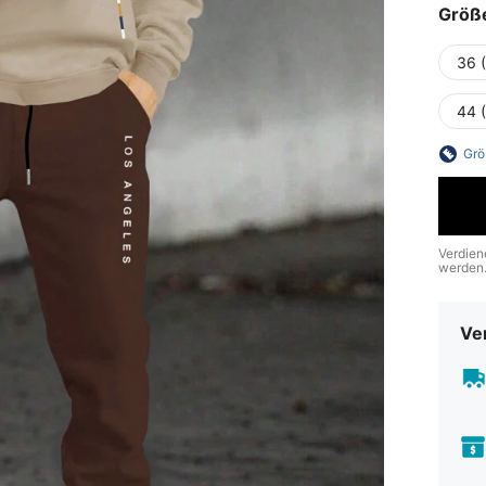
Größ
36 
44 
Grö
Verdien
werden
Ve