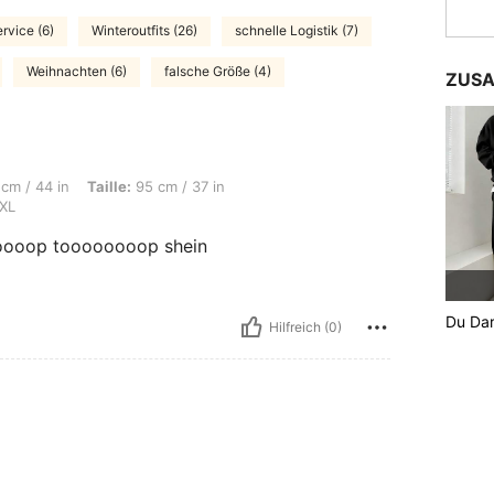
ervice (6)
Winteroutfits (26)
schnelle Logistik (7)
Weihnachten (6)
falsche Größe (4)
ZUSA
 Taille: 95 cm / 37 in, Hüften: 111 cm / 44 in, Farbe: Verschiedenfarbig, Größe: XL
 cm / 44 in
Taille:
95 cm / 37 in
XL
oop toooooooop shein
Du Dar
Hilfreich (0)