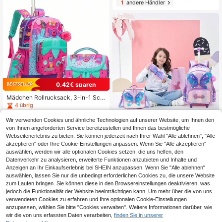
1
andere Händler
0,42€ sparen
Mädchen Rollrucksack, 3-in-1 Sch
ultasche mit Umhängetasche und F
4 übrig
edermäppchen, süßer Rollrucksack
77
für Schüler, Doppelnutzen Rucksac
,57€
77,99€
Wir verwenden Cookies und ähnliche Technologien auf unserer Website, um Ihnen den
k mit leisen Rollen und Teleskopgrif
Mädchen Rollrucksack, inklusive U
von Ihnen angeforderten Service bereitzustellen und Ihnen das bestmögliche
f
mhängetasche und Federmäppche
27 übrig
Webseitenerlebnis zu bieten. Sie können jederzeit nach Ihrer Wahl "Alle ablehnen", "Alle
n, 3-teiliges Schulanfang Rucksack
akzeptieren" oder Ihre Cookie-Einstellungen anpassen. Wenn Sie "Alle akzeptieren"
95
Set
,22€
auswählen, werden wir alle optionalen Cookies setzen, die uns helfen, den
Datenverkehr zu analysieren, erweiterte Funktionen anzubieten und Inhalte und
Anzeigen an Ihr Einkaufserlebnis bei SHEIN anzupassen. Wenn Sie "Alle ablehnen"
auswählen, lassen Sie nur die unbedingt erforderlichen Cookies zu, die unsere Website
zum Laufen bringen. Sie können diese in den Browsereinstellungen deaktivieren, was
jedoch die Funktionalität der Website beeinträchtigen kann. Um mehr über die von uns
verwendeten Cookies zu erfahren und Ihre optionalen Cookie-Einstellungen
anzupassen, wählen Sie bitte "Cookies verwalten". Weitere Informationen darüber, wie
wir die von uns erfassten Daten verarbeiten,
finden Sie in unserer