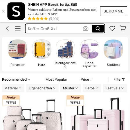
Koffer
SHEIN APP-Bereit, fertig, Stil!
×
Weitere exklusive Rabatte und Zusatzangebote gibt
Koffer Set
BEKOMME
es in der SHEIN APP!
(5,000)
Koffer Groß Xxl
Reisekoffer
Kofferset
Koffer
leichtgewichti
Hohe
Polyester
Harz
Stoßfest
W
g
Kapazität
Recommended
Most Popular
Price
Filter
Material
Eigenschaften
Muster
Farbe
Festivals