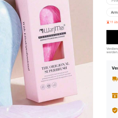
Pin
Arm
11 ü
Verdien
werden
Ve