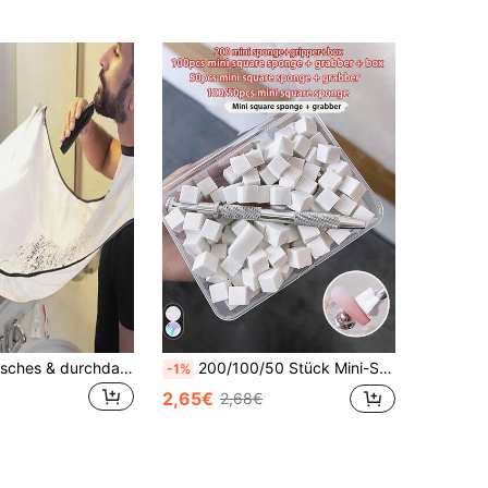
1 Stück praktisches & durchdachtes Geschenk für Männer: Bartpflege-Schürzenhalter, Erwachsenen-Lätzchen, Rasier-Tuch für Männer, kleines Badezimmer-Utensil, Erwachsenen-Bartschürze, Valentinstags-Geschenk, Geschenk für Männer
200/100/50 Stück Mini-Schwammblöcke mit 4-Zinken-Pinzettenhalter, Nagelkunst-Gel-Verlauf-Batik-Schwämme, Verlauf-Nagel-Gel-Lack-Werkzeuge
-1%
2,65€
2,68€