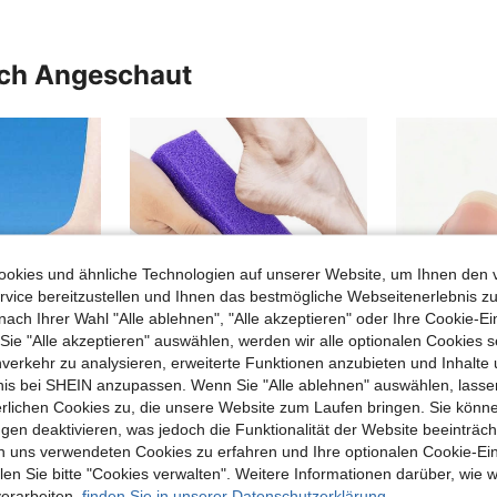
uch Angeschaut
okies und ähnliche Technologien auf unserer Website, um Ihnen den 
vice bereitzustellen und Ihnen das bestmögliche Webseitenerlebnis zu
nach Ihrer Wahl "Alle ablehnen", "Alle akzeptieren" oder Ihre Cookie-Ei
e "Alle akzeptieren" auswählen, werden wir alle optionalen Cookies s
nverkehr zu analysieren, erweiterte Funktionen anzubieten und Inhalte
bnis bei SHEIN anzupassen. Wenn Sie "Alle ablehnen" auswählen, lassen
erlichen Cookies zu, die unsere Website zum Laufen bringen. Sie könne
05€ sparen
0,01€ sparen
gen deaktivieren, was jedoch die Funktionalität der Website beeinträc
USB aufladbarer elektrischer Fuß Hornhautentferner, 2-Geschwindigkeiten, mit LED-Licht und Ersatzrolle, langanhaltend tragbarer Fußschrubber, geeignet für abgestorbene Haut, trockene/rissige harte Haut und Hornhaut, ideal für Zuhause und Reisen, perfektes Halloween/Weihnachtsgeschenk für Männer und Frauen, Selbstpflegegeschenk
1/4/8 Stücke lila Bimssteine, PU-Material, professionelle Peeling- und Scheuersteine, geeignet für Füße, Hände und Körperpflege - Fußbimsstein, entfernt harte Haut und Hornhaut, Fußpflege, Hornhautentfernung, Fußpeeling, Valentinstag Geschenk, Neujahrsgeschenk
n uns verwendeten Cookies zu erfahren und Ihre optionalen Cookie-Ei
bbrett
in Empfohlene Lieferanten für Haushaltsreinigungsm
#4 Bestseller
n Sie bitte "Cookies verwalten". Weitere Informationen darüber, wie w
3,08€
verarbeiten,
finden Sie in unserer Datenschutzerklärung.