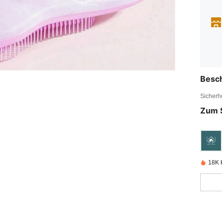
Besc
Sicherh
Zum 
18K K