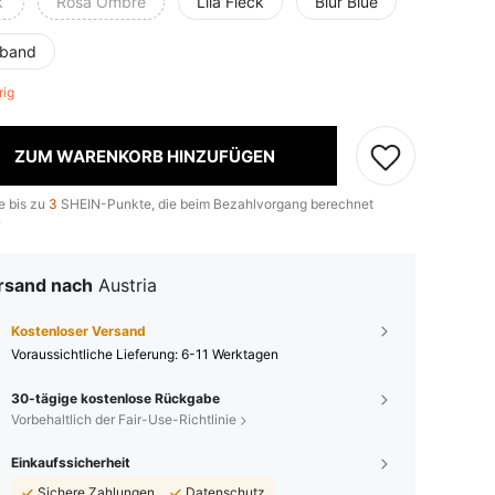
k
Rosa Ombré
Lila Fleck
Blur Blue
band
brig
ZUM WARENKORB HINZUFÜGEN
e bis zu
3
SHEIN-Punkte, die beim Bezahlvorgang berechnet
.
rsand nach
Austria
Kostenloser Versand
Voraussichtliche Lieferung:
6-11 Werktagen
30-tägige kostenlose Rückgabe
Vorbehaltlich der Fair-Use-Richtlinie
Einkaufssicherheit
Sichere Zahlungen
Datenschutz