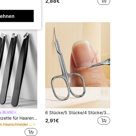
2,88€
lehnen
6 Stücke/5 Stücke/4 Stücke/3 Stücke/2 Stücke/1 Stück Stücke/ tragbarer multifunktionaler Edelstahl-Nagelhautschneider, Maniküre-Set, Peeling-Schere, scharfes gebogenes Design, geeignet zum Trimmen von Augenbrauen, Nasenhaaren, Wimpern, Entfernen von abgestorbener Haut, Peeling-Hand- und Fußpflege-Schönheitswerkzeuge, Maniküre-Zubehör, unverzichtbar für Studenten zum Schulanfang im Wohnheim, Reise-Essentials, Maniküre-Salon-Must-Haves (3,0 mm Dicke, schärfer, bessere Benutzererfahrung)
by BLANC
Haus Hana Pinzette für Haarentfernung, professioneller Pinzettensatz, Mini-Pinzette zum Reisen, Pinzette für Gesichtshaar, Augenbrauenformen, Präzisions-Pinzette, beste Pinzette für empfindliche Haut
2,91€
in Haarschneider und -entfernung für Frauen