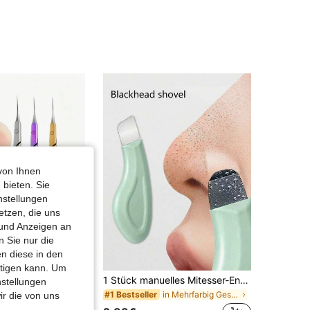
4,75
45
122
4,75
45
122
4,75
45
122
4,75
45
122
von Ihnen
 bieten. Sie
4,75
45
122
nstellungen
etzen, die uns
 und Anzeigen an
 Sie nur die
n diese in den
htigen kann. Um
1 Stück/2 Stücke Set tragbarer Multifunktions-Nagelhaut-Trimmer, Peeling-Schere, Nagelknipser, Edelstahl-Nagelknipser, gebogener Kopf Design, ergonomischer Griff, geeignet für Paronychie, Nageltrimming, rissige Nägel, ideal für tägliche Körperpflege, Handpflege und Reinigungswerkzeuge, Zuhause- und Reiseessentials - kompakte und tragbare Nagelpflegeprodukte, können nach der Rückkehr zur Schule und als Vatertagsgeschenk verwendet werden. Sommer-Sonderangebot Nagelpflegeprodukte, Nagelhautschieber.
1 Stück manuelles Mitesser-Entfernungswerkzeug, Tiefenreinigung der Poren Hautschaber, Porenreinigung Meister, Akne-Extraktor, Mitesser-Entfernung, Gesichtsreinigungswerkzeug, Beauty-Pflege-Werkzeug, nicht-elektrische Hautpflegebürste mit strukturierter Oberfläche, Porenreinigung Zubehör, Geschenk für Frauen
nstellungen
in Mehrfarbig Gesichtsreinigungswerkzeuge
#1 Bestseller
ir die von uns