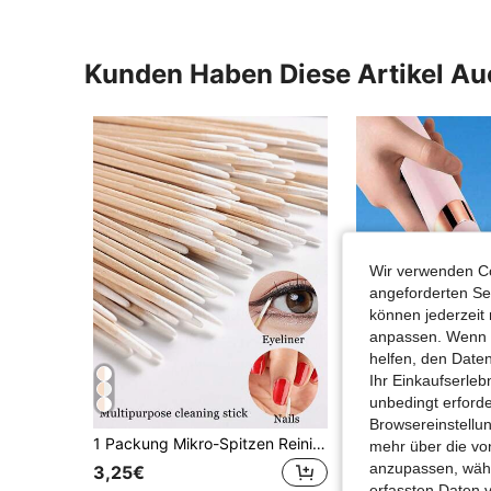
Kunden Haben Diese Artikel A
Wir verwenden Co
angeforderten Ser
können jederzeit 
anpassen. Wenn Si
helfen, den Date
Ihr Einkaufserle
unbedingt erford
0,
Browsereinstellun
1 Packung Mikro-Spitzen Reinigungsstäbchen, Multifunktions-Schönheitsreinigungsstäbchen Q-Tip Applikator zum Verfeinern von Make-up-Fehlern, Nagelhautentferner, Entfernung von Hornhaut, Nagellackreinigung, DIY Heimnagelsalon Werkzeug, Nagelbedarf, Nagelwerkzeuge, Nagelkunst Werkzeuge, Schulbedarf, Nägel, Nagelwerkzeuge für Aufklebe-Nägel
mehr über die vo
in Rei
#1 Bestseller
anzupassen, wähle
3,25€
erfassten Daten 