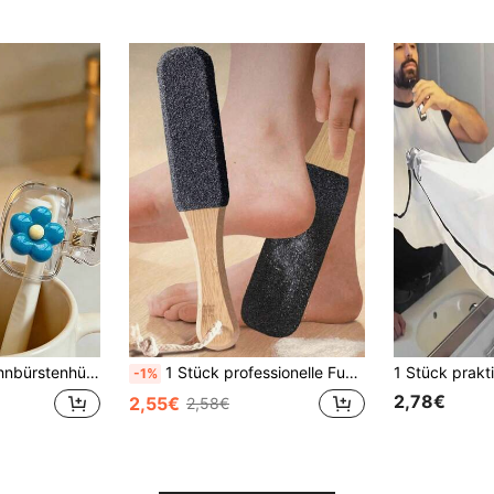
bürsten-Aufbewahrungsbox, tragbarer Zahnbürstenkopf-Schutzclip, Zahnbürsten-Aufbewahrungsclip, Zahnbürsten-Schutzhülle, schützt den Zahnbürstenkopf
1 Stück professionelle Fußfeile, Fußreinigung & Hornhautentferner, Fußbürste, Fußpflege & Pediküre Werkzeug für den Heimgebrauch
-1%
2,78€
2,55€
2,58€