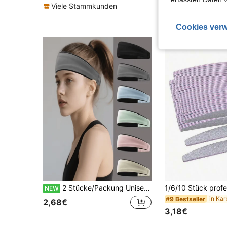
5,77€
5,82€
Viele Stammkunden
Cookies verw
2 Stücke/Packung Unisex Sport Schweißband Stirnband, farbig, leicht, hauchdünn, nicht einengend, schweißabsorbierend & atmungsaktiv, geeignet für Laufen, Fitness, Radfahren, Yoga, Wandern
NEW
#9 Bestseller
2,68€
3,18€