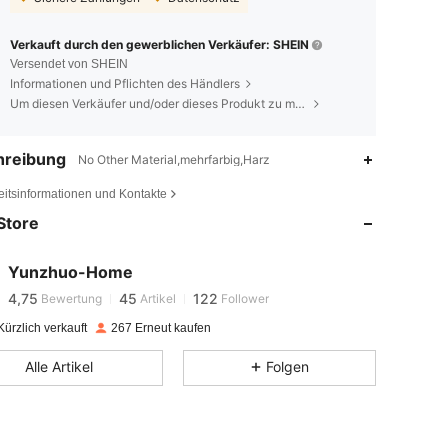
Verkauft durch den gewerblichen Verkäufer: SHEIN
Versendet von SHEIN
Informationen und Pflichten des Händlers
Um diesen Verkäufer und/oder dieses Produkt zu melden
hreibung
No Other Material,mehrfarbig,Harz
4,75
45
122
eitsinformationen und Kontakte
Store
4,75
45
122
Yunzhuo-Home
4,75
45
122
Bewertung
Artikel
Follower
ürzlich verkauft
267 Erneut kaufen
4,75
45
122
Alle Artikel
Folgen
4,75
45
122