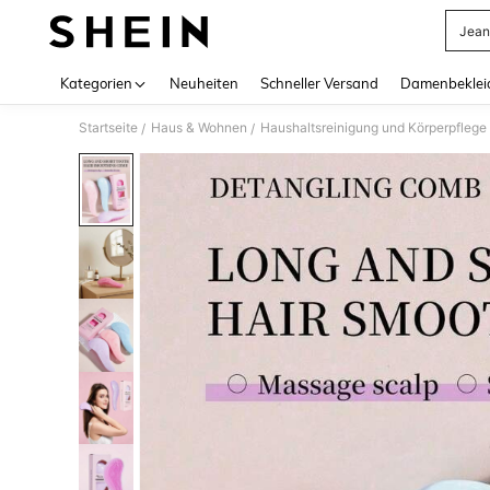
Jean
Use up 
Kategorien
Neuheiten
Schneller Versand
Damenbeklei
Startseite
Haus & Wohnen
Haushaltsreinigung und Körperpflege
/
/