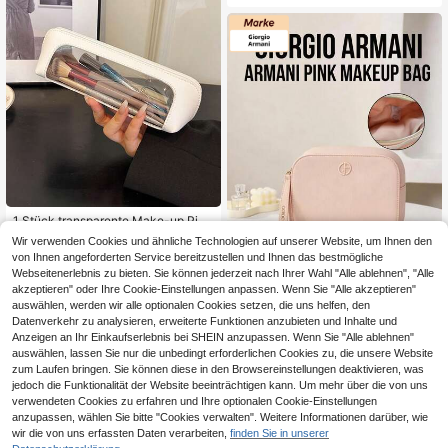
chmuckkasten, Ring Ohrring Halske
tte Aufbewahrungsbox, doppellagig
er Schmuckkasten, abnehmbare Tr
ennwände, mit Schloss und weiche
r Futter Schublade, Schlüsseleröffn
ung.
1 Stück transparente Make-up Pins
el Tasche, tragbare Kosmetik Aufbe
3
Wir verwenden Cookies und ähnliche Technologien auf unserer Website, um Ihnen den
,05€
3,08€
wahrungstasche, geeignet für täglic
von Ihnen angeforderten Service bereitzustellen und Ihnen das bestmögliche
he Reisen, Reise Aufbewahrungstas
Webseitenerlebnis zu bieten. Sie können jederzeit nach Ihrer Wahl "Alle ablehnen", "Alle
che, Reißverschluss Aufbewahrung
1,11€ sparen
akzeptieren" oder Ihre Cookie-Einstellungen anpassen. Wenn Sie "Alle akzeptieren"
stasche, Organizer Tasche, multifun
ktionale Schreibwaren Aufbewahru
auswählen, werden wir alle optionalen Cookies setzen, die uns helfen, den
Giorgio Armani
ng, Reißverschluss Aufbewahrungst
Datenverkehr zu analysieren, erweiterte Funktionen anzubieten und Inhalte und
asche, Organizer Tasche, tragbare
Giorgio Armani Armani Rosa Make-
Anzeigen an Ihr Einkaufserlebnis bei SHEIN anzupassen. Wenn Sie "Alle ablehnen"
Kosmetik Aufbewahrungstasche, tä
up Tasche, 16,5*21cm, elegante Le
19 übrig
auswählen, lassen Sie nur die unbedingt erforderlichen Cookies zu, die unsere Website
gliches Accessoire für Frauen, Kos
der Make-up Tasche, Aufbewahrun
zum Laufen bringen. Sie können diese in den Browsereinstellungen deaktivieren, was
11
metiktasche für Frauen, Reise Esse
g für tägliche Beauty Essentials, lux
,16€
-9%
12,27€
jedoch die Funktionalität der Website beeinträchtigen kann. Um mehr über die von uns
ntiell Geschenk, Weihnachtsgesche
uriöses Design, geeignet für den per
verwendeten Cookies zu erfahren und Ihre optionalen Cookie-Einstellungen
nk
sönlichen Gebrauch oder als Gesch
enk
anzupassen, wählen Sie bitte "Cookies verwalten". Weitere Informationen darüber, wie
wir die von uns erfassten Daten verarbeiten,
finden Sie in unserer