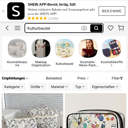
Kosmetiktasche
SHEIN APP-Bereit, fertig, Stil!
×
Weitere exklusive Rabatte und Zusatzangebote gibt
Schminktasche
BEKOMME
es in der SHEIN APP!
(5,000)
Kulturbeutel
Kulturtasche Damen
Makeup Bag
Kosmetiktasche
Kosmetiktasc
Makeup
Kosmetik-
Kosmetikkoffe
Kulturbeutel
he
Organisation
Reise-Pack-
r
Organizer
Empfehlungen
Beliebtest
Preis
Filter
Kategorie
Größe
Material
Typ
Eigenschaften