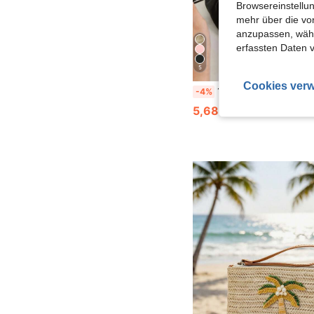
Browsereinstellun
mehr über die vo
anzupassen, wähle
erfassten Daten 
5
Cookies verw
1 Stück Kosmetiktasche mit Kordelzug, tragbare Reise-Organizer-Tasche, zufälliger Kordelzugverschluss, kann Kosmetika, Reiseartikel aufbewahren, tolles Geschenk, auch geeignet für Maniküre, Raumdekoration, Taschen, Kosmetiktaschen, Reisen, 
-4%
5,68€
5,94€