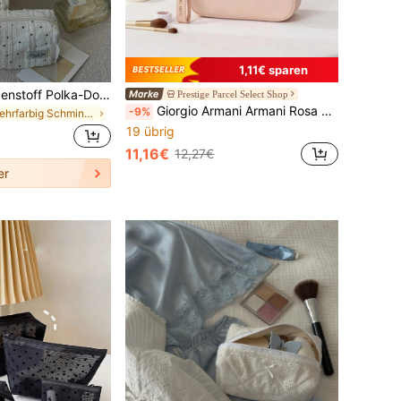
1,11€ sparen
1 Stück/Set Spitzenstoff Polka-Dot gestreiftes Muster flauschig weiche Kosmetiktasche, Make-up-Tasche, Reißverschluss Reise-Make-up-Organizer Beutel, tragbar, leicht
Prestige Parcel Select Shop
Giorgio Armani Armani Rosa Make-up Tasche, 16,5*21cm, elegante Leder Make-up Tasche, Aufbewahrung für tägliche Beauty Essentials, luxuriöses Design, geeignet für den persönlichen Gebrauch oder als Geschenk
-9%
in Mehrfarbig Schminktaschen
19 übrig
11,16€
12,27€
er