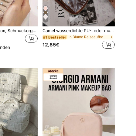
5
Große Schmuckbox, Schmuckorganizer, Multifunktions-Schmuckaufbewahrungsbox, Geschenk für Frauen, Weihnachtsgeschenk, Beutel, Make-up Beutel, Reiseessentiell
Camel wasserdichte PU-Leder multifunktionale Make-up Tasche, doppelschichtige große Kapazität tragbare Reise-Kulturtasche mit Griff, Make-up Pinsel Organizer, Herren Business Kulturtasche, Schulanfang, Winterurlaub Kosmetik Aufbewahrungstasche, ideales Geschenk
in Blume Reiseaufbewahrung
#1 Bestseller
12,85€
unden