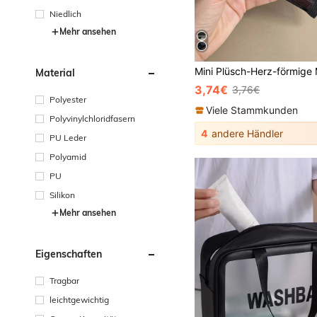
Niedlich
Mehr ansehen
Material
3,74€
3,76€
Polyester
Viele Stammkunden
Polyvinylchloridfasern
4
andere Händler
PU Leder
Polyamid
PU
Silikon
Mehr ansehen
Eigenschaften
Tragbar
leichtgewichtig