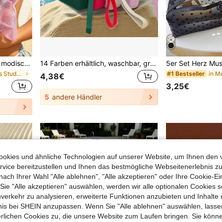
Mehrfarbige wasserdichte modische Mesh-Strandtasche, Kosmetiktasche mit "Beach Vibes"-Muster, Strandthema, transparente Kosmetiktasche mit großer Kapazität, - leicht, Frühjahrs-/Sommeraufbewahrung, geeignet zum Schwimmen, Strand, Tauchen und Sommerurlaub, Schülerrückkehr zur Schule, leichte Sonnenschutz-Aufbewahrungstasche, geeignet für Freunde, Familie, beste Freunde, Klassenkameraden. Perfekt als Geburtstags-, Feiertags-, Party-, Hochzeits-(Brautjungfer), Muttertags-, Lehrertagsgeschenk und Souvenir
14 Farben erhältlich, waschbar, großvolumige Silikon-Kosmetiktasche, Strandtasche, Make-up-Organizer, Strandclutch, Raumdekoration, Taschen, Kosmetiktasche, Schminktisch, Reise, Make-up-Tasche, Reiseaccessoires, Organizer, Aufbewahrung, Reiseaccessoire, Make-up-Organizer
in Grundriss des Studentenwohnheims Kosmetiktasche
#1 Bestseller
4,38€
3,25€
5
andere Händler
okies und ähnliche Technologien auf unserer Website, um Ihnen den 
vice bereitzustellen und Ihnen das bestmögliche Webseitenerlebnis zu
nach Ihrer Wahl "Alle ablehnen", "Alle akzeptieren" oder Ihre Cookie-Ei
e "Alle akzeptieren" auswählen, werden wir alle optionalen Cookies s
nverkehr zu analysieren, erweiterte Funktionen anzubieten und Inhalte
bnis bei SHEIN anzupassen. Wenn Sie "Alle ablehnen" auswählen, lassen
erlichen Cookies zu, die unsere Website zum Laufen bringen. Sie könne