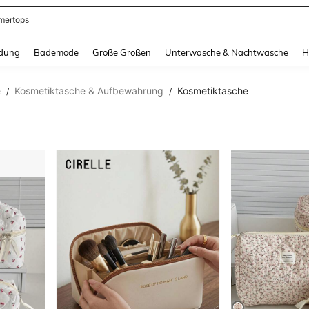
ertops
and down arrow keys to navigate search Zuletzt gesucht and Suche und Finde. Pr
dung
Bademode
Große Größen
Unterwäsche & Nachtwäsche
H
e
Kosmetiktasche & Aufbewahrung
Kosmetiktasche
/
/