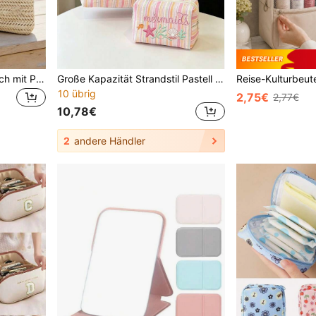
Gewebte Kokosbaum-Clutch mit Perlen, bohemisches Strand-Stroh-Handgelenk-Portemonnaie, multifunktionale Aufbewahrungstasche, Make-up-Tasche, exquisite Perlendekoration mit farbenfrohem Perlen-Zitronen-Akzent, Sommer-Strand-Reise- und Urlaubs-Stroh-Clutch, ideal für lässige Ausflüge und Strandpartys, geeignet für Frauen und Teenager, perfektes Geschenk für Frühlingsferien, Ostern und Sommer, Strand-Clutch, Handgelenk-Clutch und Urlaubs-Clutch, multifunktionale Wahl für Muttertags- und Lehrertagsgeschenke
Große Kapazität Strandstil Pastell gestreifte Schultertasche mit passender Mini-Aufbewahrungstasche Große rosa und weiß gestreifte Leinwand-Schultertasche, süßes Meerjungfrau-Ozean-Stickerei-Muster, Sommer-Strand-Reise-Tragetaschen-Set, Damenstil, faltbare Leinwand-Schultertasche, wasserdicht und sandresistent Reise-Tasche, Sommer-Essential, geeignet für Strand-Reisen, Pool-Partys, Einkaufen und tägliche Nutzung, perfekt für Frauen, Reisende und Strandliebhaber, ideal für Sommerurlaub, Ostern, Schulanfang, Feiertage und Geschenke
10 übrig
2,75€
2,77€
10,78€
2
andere Händler