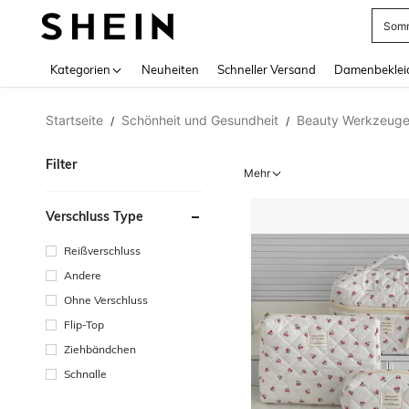
Somm
Use up 
Kategorien
Neuheiten
Schneller Versand
Damenbeklei
Startseite
Schönheit und Gesundheit
Beauty Werkzeug
/
/
Filter
Mehr
Verschluss Type
Reißverschluss
Andere
Ohne Verschluss
Flip-Top
Ziehbändchen
Schnalle