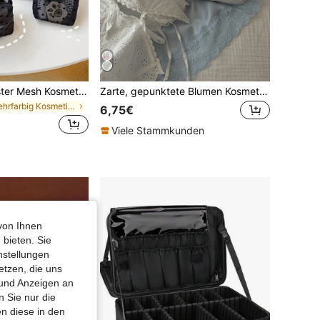
5er Set Herz Muster Mesh Kosmetiktasche, Mesh Make-up Tasche mit vollständigem Herz Muster, Reißverschluss Tasche/Kulturtasche, tragbare Mesh Organizer Tasche, geeignet für Zuhause, Büro, Reisen (Schwarz), tolles Weihnachtsgeschenk, Boho-Stil, Geschenk für Frauen
Zarte, gepunktete Blumen Kosmetiktasche, großvolumige, tragbare Kulturtasche für die Reise, süßes Mädchen Muster Makeup Tasche zur Aufbewahrung von Lippenstift und Binden, Abschluss- und Rückkehr zur Schule Utensilien
in Mehrfarbig Kosmetiktaschen & -koffer
6,75€
Viele Stammkunden
von Ihnen
 bieten. Sie
nstellungen
etzen, die uns
 und Anzeigen an
 Sie nur die
n diese in den