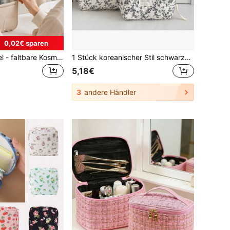
0,02€ sparen
Reise-Kulturbeutel - faltbare Kosmetik-, Hautpflege-, Rasierer- und Körperpflege-Aufbewahrungstasche; mit Haken-Design, geräumigem Innenraum. In mehreren Farben erhältlich; Unisex Reise-Essential.
1 Stück koreanischer Stil schwarze Blumen Kosmetiktasche, große & mini Blumenmuster Reise Make-up Tasche für Frauen, Reißverschluss Öffnungsdesign, geeignet zum Aufbewahren von Kosmetika, Lippenstift, Schmuck, Taschentüchern, Damenbinden usw.
5,18€
3
andere Händler