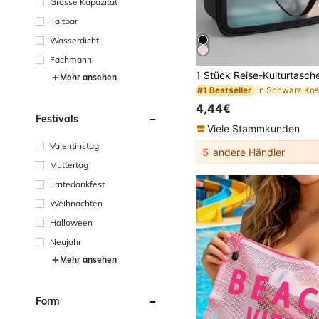
Grosse Kapazität
Faltbar
Wasserdicht
Fachmann
Mehr ansehen
#1 Bestseller
4,44€
Festivals
Viele Stammkunden
Valentinstag
5
andere Händler
Muttertag
Erntedankfest
Weihnachten
Halloween
Neujahr
Mehr ansehen
Form