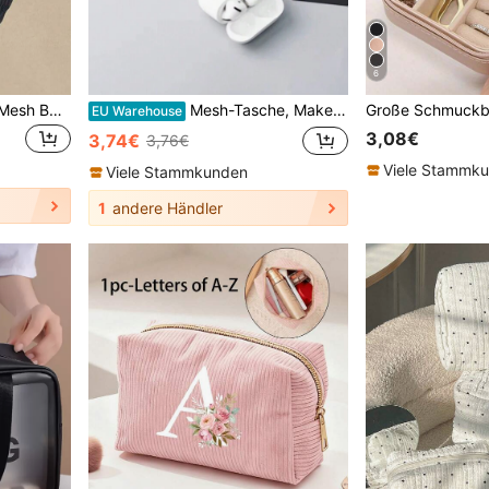
6
Mini Plüsch-Herz-förmige Mesh Beige Münzbörse, Lippenstift Organizer Tasche, Rosa Heim Schlafzimmer Schreibtisch Dekoration Reisebedarf, Hochzeit Heim Dekoration, Geburtstag, Pilz Neujahr Accessoire Geschenk, Tasche, Make-up Tasche, Reiseessentiell
Mesh-Tasche, Make-up-Tasche mit Reißverschluss Kosmetik-Organizer-Tasche für den täglichen Gebrauch oder zum Reisen, um kleine Gegenstände aufzubewahren, 1 Stück schwarze Datenkabel-Aufbewahrungstasche und Make-up-Tasche Toilettenartikel-Aufbewahrungstasche, halbtransparente Mesh-Klassik-Reise-Tasche Make-up-Reise-Kulturtasche-Organizer Klar Geschenke Aufbewahrung Reißverschluss Accessoires Nageltaschen, Make-up-Tasche, Schreibtisch-Organizer, Kosmetiktasche, Make-up-Tasche, Make-up-Taschen, kleine Make-up-Tasche, Weihnachtsgeschenke, Tasche / kleine Handtasche, Make-up-Organizer, Mini-Tasche, Tasche mit großer Kapazität, Geschenke Weihnachtsgeschenke, Tasche, Make-up-Tasche
EU Warehouse
3,08€
3,74€
3,76€
Viele Stammk
Viele Stammkunden
1
andere Händler