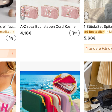
5
1 Stück Reise-Kulturtasche, einfache Buchstaben-Grafik, wasserdicht, große Kapazität, Make-up-Organizer für Reisen, Boho-Vibes, für Urlaub am Strand, Badezimmer-Kollektion, Schlafzimmer-Kollektion, große Kapazität, Make-up-Tasche, Geburtstagsgeschenk
A-Z rosa Buchstaben Cord Kosmetiktasche, faltbarer großer Kapazität Make-up Organizer mit glattem Reißverschluss, tragbare personalisierte Kulturbeutel, rosa weißes Buchstaben Design Aufbewahrungstasche, perfekt für Schulanfang & Urlaub, Geschenk für Freundinnen Brautjungfern, ästhetisch
in Schwarz Kosmetiktaschen
#9 Bestseller
4,18€
5,68€
1
andere Händl