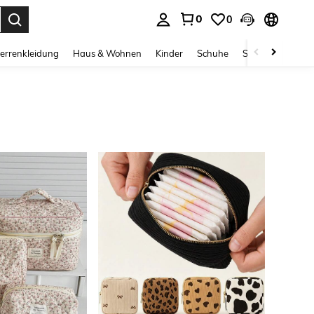
0
0
ess Enter to select.
errenkleidung
Haus & Wohnen
Kinder
Schuhe
Schmuck & Acces