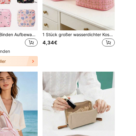
Große Kapazität Binden Aufbewahrungstasche, Cartoon Binden Aufbewahrungstasche, tragbare Monatshygiene-Produkte Set, multifunktionale wasserdichte Tasche, Stilleinlagen Aufbewahrungstasche, Tampon Tasche, Damen Hygiene Tasche
1 Stück großer wasserdichter Kosmetikbeutel, geeignet für Reisen und Aufbewahrung von Kosmetika und Make-up Pinseln, kann als Kulturtasche, Reise-Make-up-Tasche, Wohnheim-Grundausstattung, Rückkehr zur Schule verwendet werden, geeignet für Frauen und Studenten, mit Griff und Reißverschluss, kann Lippenstifte, Make-up-Pinsel, Handys, Münzen usw. aufbewahren, geeignet für Zuhause, Reisen und Schule, ein ausgezeichnetes Geschenk für Mädchen, Muttertagsgeschenk
4,34€
unden
ler