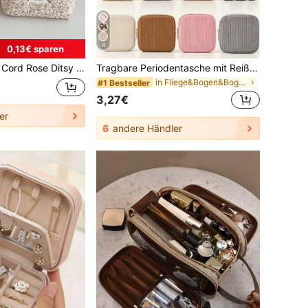
4
0,13€ sparen
ktasche, Make-up Tasche, Make-up Tasche, Kulturbeutel, Reise, tragbar, leicht, langanhaltend
Tragbare Periodentasche mit Reißverschluss, Aufbewahrungstasche für Damenbinden und Tampons, vielseitige Kosmetiktasche, Strand, Schulanfang, Reise-Essentials, Zubehör
in Fliege&Bogen&Bogen&Großer Bogen&Bogen Reiseaufb
#1 Bestseller
3,27€
er
6
andere Händler