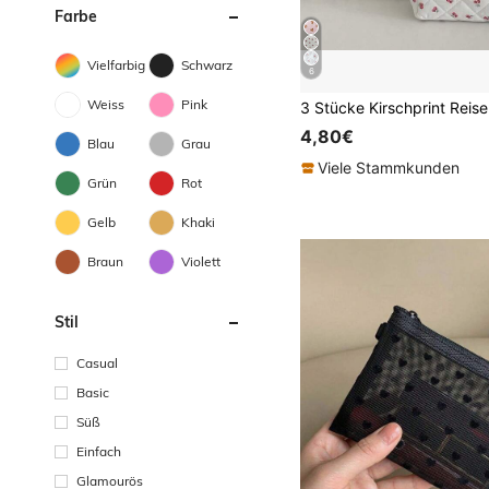
Farbe
Vielfarbig
Schwarz
6
Weiss
Pink
4,80€
Blau
Grau
Viele Stammkunden
Grün
Rot
Gelb
Khaki
Braun
Violett
Stil
Casual
Basic
Süß
Einfach
Glamourös