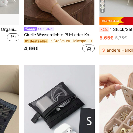
4
3 Stücke Kirschprint Reise Organizer Set - Große Kapazität Kosmetiktasche, tragbare Make-up & Kulturbeutel mit Reißverschluss, leicht, geeignet für Camping und Wochenendtrips, Camping Zubehör Kosmetiktasche, modische hochwertige Aufbewahrungstasche, tragbare Hautpflege Tasche mit großer Kapazität
1 Stück/Set Cord Rose Ditsy Blumenmuster Multifunktionale Kosmeti
Cirelle
-2%
Cirelle Wasserdichte PU-Leder Kosmetiktasche, Make-up Organizer Tasche, tragbare Kulturtasche, wasserdichte PU Hautpflege Aufbewahrungstasche, Großraum Doppelschicht Make-up Tasche mit Fächern, geräumige Kulturtasche mit Unterteilungen
5,65€
5,78€
in Großraum-Heimspeicher Kosmetiktaschen & -koffer
#1 Bestseller
4,66€
3
andere Händl