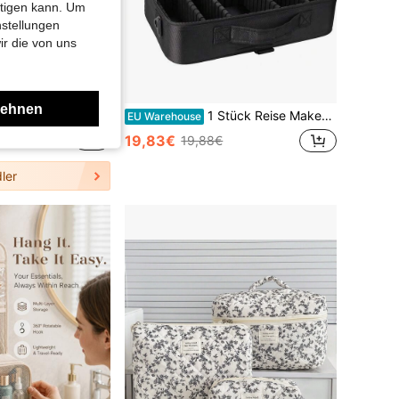
htigen kann. Um
nstellungen
ir die von uns
lehnen
Reise Kulturtasche - platzsparend, leicht zu bedienen, PU-Material, große Kapazität Kosmetikaufbewahrungsbox, geeignet für Reisen, multifunktionale Aufbewahrungstasche, ideal für den Outdoor-Gebrauch, geeignet für Studenten, Aufbewahrung von Kosmetik und Toilettenartikeln, tragbares freies Fach, große Kapazität, ordentlich und aufgeräumt, geeignet als Geschenk zum Valentinstag, Halloween, Muttertag, unerlässlich für den Herbst auf dem College, Reisenotwendigkeit Urlaubstasche, Damen Kosmetiktasche Kosmetikaufbewahrungstasche
1 Stück Reise Make-up Koffer, Kosmetik Aufbewahrungsbox, tragbare Make-up Künstler Organizer Tasche mit verstellbaren Unterteilungen, kann Kosmetik, Make-up Pinsel, Toilettenartikel, Schmuck, digitales Zubehör aufbewahren, kann auch als Raumdekoration, Tasche, Make-up Tasche, Reiseessential verwendet werden
EU Warehouse
19,83€
19,88€
ler