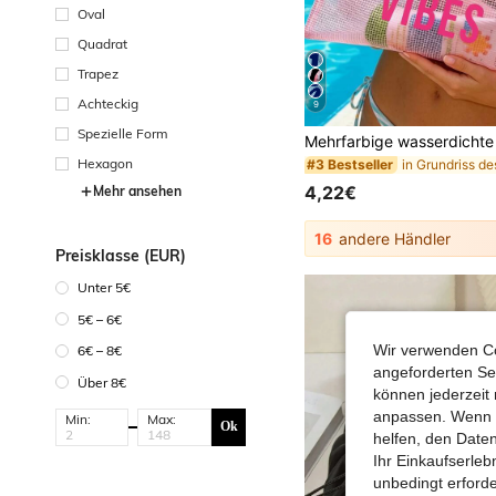
Oval
Quadrat
Trapez
Achteckig
9
Spezielle Form
Hexagon
#3 Bestseller
4,22€
Mehr ansehen
16
andere Händler
Preisklasse (EUR)
Unter 5€
5€ – 6€
Wir verwenden Co
6€ – 8€
angeforderten Ser
Über 8€
können jederzeit 
anpassen. Wenn Si
Min:
Max:
Ok
helfen, den Date
Ihr Einkaufserle
unbedingt erford