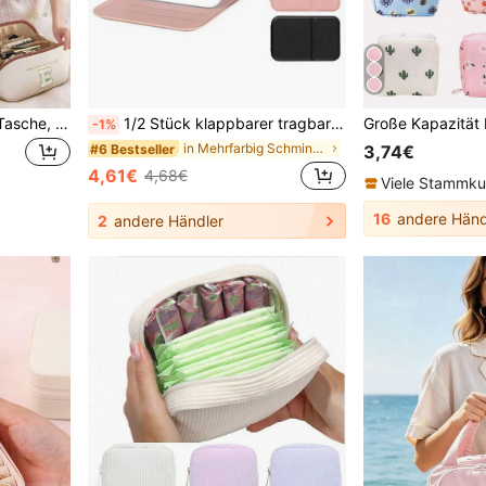
PU-Leder Reise Make-up Tasche, wasserdichte bedruckte Kosmetiktasche, Makeup Tasche mit großer Kapazität und mehreren Fächern, Reißverschlusstasche, tragbare Reise Organizer Tasche, wasserdichte multifunktionale Tasche für Kosmetikaufbewahrung und -organisation, Reisezubehör
1/2 Stück klappbarer tragbarer Make-up-Spiegel, kosmetischer Spiegel mit Ständer, Reisespiegel, Beauty-Accessoires, rechteckiger Desktop Kompakt-Spiegel, klappbar, kleiner einfacher Stil Make-up-Spiegel, tragbarer kosmetischer Touch-up-Spiegel für Frauen Mädchen Geschenk - Muttertag Make-up-Spiegel Reiseaccessoires, Reiseartikel, Urlaubsaccessoires, Schul-Accessoires, Schulanfang, Schulanfang Zubehör
-1%
in Mehrfarbig Schminktaschen
#6 Bestseller
3,74€
4,61€
4,68€
Viele Stammk
16
andere Händ
2
andere Händler