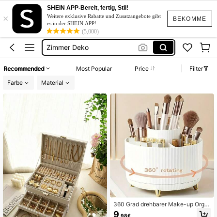
Deko
SHEIN APP-Bereit, fertig, Stil!
×
Pinsel Behälter
Weitere exklusive Rabatte und Zusatzangebote gibt
BEKOMME
es in der SHEIN APP!
Zimmer Deko
(5,000)
Make Up Organzier
Make Up Organaizer
Recommended
Most Popular
Price
Filter
Deko
Farbe
Material
360 Grad drehbarer Make-up Orga
nizer - 1 Stück Kunststoff Kosmetik
9
,98€