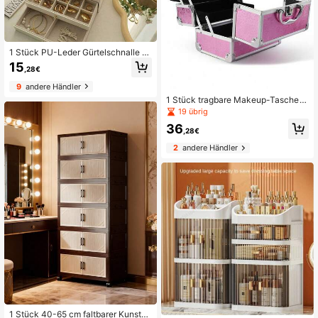
1 Stück PU-Leder Gürtelschnalle 3
-lagige Schmuckschachtel, Schmu
15
,28€
ckringbox, Ohrringe, Halsketten, Sc
hmuckdisplaybox, transparente Rin
9
andere Händler
gbox, Perlenaufbewahrungsbox, Vin
1 Stück tragbare Makeup-Tasche
tage-Geschenk, Reise-Schmuckau
mit Spiegel, professionelle Makeup
19 übrig
fbewahrungsbox, tragbare Schmuc
-Utensilien, großer wasserdichter m
kaufbewahrungsbox, Valentinstags
36
ultifunktionaler Reise-Kosmetikorg
,28€
geschenk
anizer mit hoher Kapazität
2
andere Händler
1 Stück 40-65 cm faltbarer Kunstst