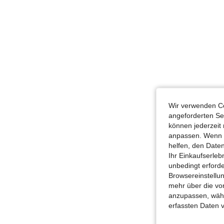
Wir verwenden Co
angeforderten Ser
können jederzeit 
anpassen. Wenn Si
helfen, den Date
Ihr Einkaufserle
unbedingt erford
Browsereinstellun
mehr über die vo
anzupassen, wähle
erfassten Daten 