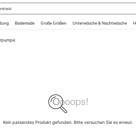
enkleid
and down arrow keys to navigate search Zuletzt gesucht and Suche und Finde. Pr
dung
Bademode
Große Größen
Unterwäsche & Nachtwäsche
H
erpumpe
Kein passendes Produkt gefunden. Bitte versuchen Sie es erneut.