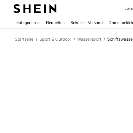
Lein
Use up 
Kategorien
Neuheiten
Schneller Versand
Damenbeklei
Startseite
Sport & Outdoor
Wassersport
Schiffswass
/
/
/