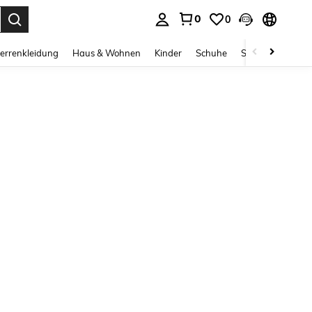
0
0
ess Enter to select.
errenkleidung
Haus & Wohnen
Kinder
Schuhe
Schmuck & Acces