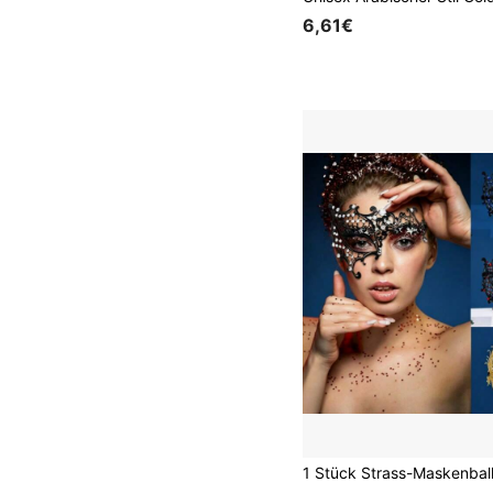
6,61€