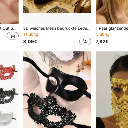
1 Stück Retro-elegante Cut Out Spitzenmaske für Damen, sexy dekorative Maske für Erwachsenenpartys, Maskenball, Halloween, geeignet für Kostümpartys, Makeup-Bälle, Aufführungen am Valentinstag
3D weiches Mesh bedruckte Leder Maske, geeignet für Halloween, Karneval, Musikfestival, Maskenball - Fuchs Maske, Party
11 übrig
5 übrig
8,09€
7,82€