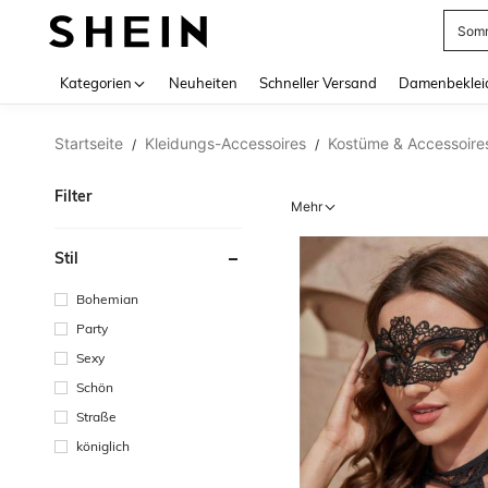
Somm
Use up 
Kategorien
Neuheiten
Schneller Versand
Damenbeklei
Startseite
Kleidungs-Accessoires
Kostüme & Accessoire
/
/
Filter
Mehr
Stil
Bohemian
Party
Sexy
Schön
Straße
königlich