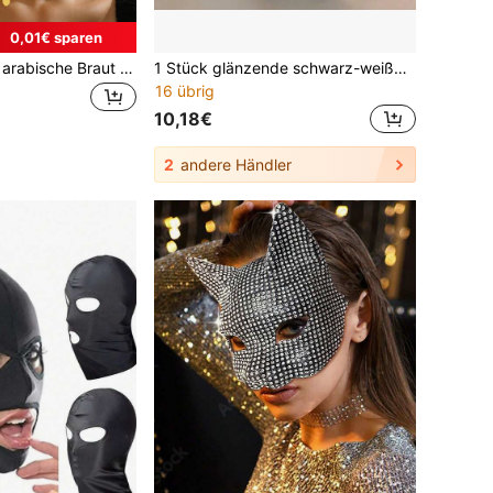
0,01€ sparen
1 Stück luxuriöse arabische Braut Gesichtsschleier Kette in Goldoptik mit Text- und Herzmuster, Brautschleier Accessoire für algerische Frauen, für Sommerkostüme
1 Stück glänzende schwarz-weiße Hasenmaske, geeignet für Nachtclub-Outfits, Halloween-Partys und andere Anlässe
16 übrig
10,18€
2
andere Händler