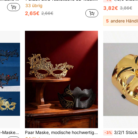
33 übrig
3,82€
3,86€
2,65€
2,66€
5
andere Händl
1 Stück Strass-Maskenball-Maske, Cut Out Metall-Venezianische Halbgesichtsmaske für Frauen, Schwarz/Gold/Rot/Blau Optionen
Paar Maske, modische hochwertige Gold & Rot Venezianische Maske, Weihnachts- und Halloween-Party-Maske, Valentinstag-Maske, Partydekoration
3/2/1 Stück Halloween Kostüm Requisiten Hochwertig
-3%