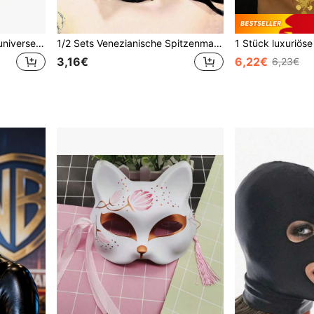
1/6/12/24/48/120 Stücke universelle schwarze PP-Dekorations-Glitzerfüchse, geeignet für Maskenbälle, Cut-Out
1/2 Sets Venezianische Spitzenmasken, geeignet für Paare, perfekt für Partys, elegante Zusammenkünfte, Treffen mit Freunden, Halloween, Karneval, Valentinstag und andere Anlässe, um das Geheimnis zu bewahren
3,16€
6,22€
6,23€