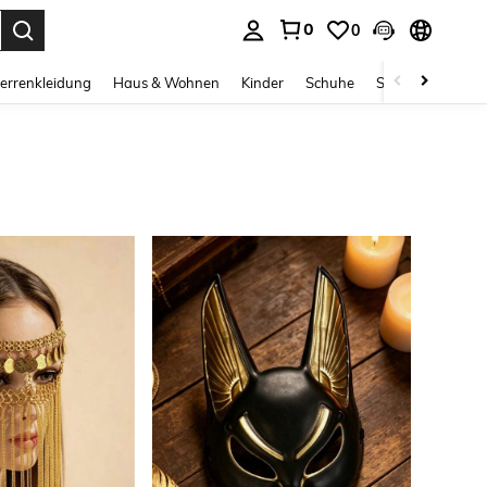
0
0
ess Enter to select.
errenkleidung
Haus & Wohnen
Kinder
Schuhe
Schmuck & Acces