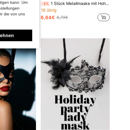
htigen kann. Um
16er Set Meerjungfrau-Themenparty Dekorationen aus Papier, Meerjungfrau-Brillen, Sommer-Strand-Fotobox-Requisiten, 12er Set Meerjungfrau-Hüte und Stirnbänder
1 Stück Metallmaske mit Hohlgesicht, vielseitig einsetzbar für Partys, Zusammenkünfte, Freizeitbekleidung
-2%
nstellungen
18 übrig
ir die von uns
6,64€
6,79€
unden
er
lehnen