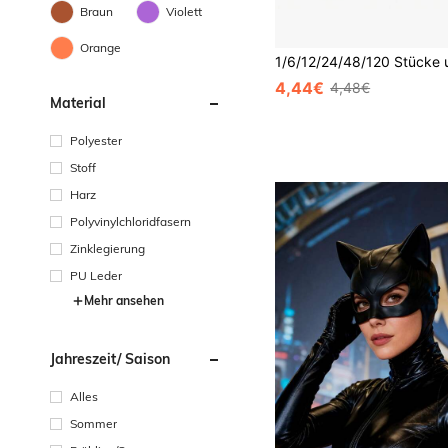
Braun
Violett
Orange
4,44€
4,48€
Material
Polyester
Stoff
Harz
Polyvinylchloridfasern
Zinklegierung
PU Leder
Mehr ansehen
Jahreszeit/ Saison
Alles
Sommer