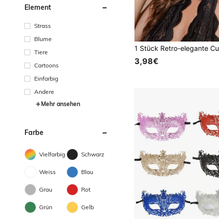
Element
Strass
Blume
Tiere
3,98€
Cartoons
Einfarbig
Andere
Mehr ansehen
Farbe
Vielfarbig
Schwarz
Weiss
Blau
Grau
Rot
Grün
Gelb