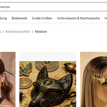
ertops
and down arrow keys to navigate search Zuletzt gesucht and Suche und Finde. Pr
dung
Bademode
Große Größen
Unterwäsche & Nachtwäsche
H
s
Kostümzubehör
Masken
/
/