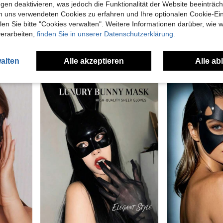
gen deaktivieren, was jedoch die Funktionalität der Website beeinträc
1 Stück Katzen-Gesichtsmaske mit sexy Spitzenbesatz, Spitzen-Fuchsmaske, Katzen-Gesichtsmaske, geeignet für schwarze Feiertags-Make-up-Bälle, Geburtstagspartys, Halloween-Dekoration und Abendkleid-Partys, Gothic-Dunkel-Cosplay-Requisite
1 Stück Frauen Karneval Party 3D Soft PU Leder Katze Cosplay Kostüm Maske
-1%
n uns verwendeten Cookies zu erfahren und Ihre optionalen Cookie-Ei
22 übrig
4,98€
n Sie bitte "Cookies verwalten". Weitere Informationen darüber, wie w
7,85€
8,00€
Viele Stammk
verarbeiten,
finden Sie in unserer Datenschutzerklärung.
3
andere Händl
alten
Alle akzeptieren
Alle ab