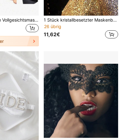
1 Stück schwarze Vollgesichtsmaske - Vollabdeckung Balaclava, mit verstellbarer Schnalle, Maskendesign, mit Augen- und Mundöffnungen - für Cosplay Vollgesichtsmaske Kapuze, bequeme Passform Halloween Partyzubehör
1 Stück kristallbesetzter Maskenball-Maske für Frauen, Cosplay-Requisite, sexy Accessoire für Party & Ball, Schulanfang
26 übrig
11,62€
er