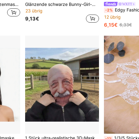
1 Stück sexy Vintage-Spitzenmaske für Damen, halbgesichtig mit floralem Muster, ideal für Partys, Maskenbälle und Hochzeiten. Die Maske ist ohne Lichtschutzfaktor und aus leichtem Stoff gefertigt. Perfekt als Geschenk zum Valentinstag, für Hochzeiten oder als Geschenk für die Freundin, Cut-Out
Glänzende schwarze Bunny-Girl-Maske, Halbgesichts-Maske mit langen Hasenohren, sexy Maskenball-Kopfschmuck für Frauen, perfekt für Halloween, Cosplay, Nachtclub, Abschlussball, Karneval und Partydekoration
WXTT
Edgy Fashion PU-Leder Hasenohren Halbgesichtsmaske, Ha
-2%
23 übrig
12 übrig
9,13€
6,15€
6,33€
Unisex Arabischer Stil Goldmaske mit Quastengesichtskette, geeignet für Bühnenauftritte, Fotografie, Partys
1 Stück ultra-realistische 3D-Maske eines alten Mannes - Halloween-Scherzartikel, Party-Rollenspiel-Maske, Feiertags-Atmosphären-Dekoration, kreatives Gag-Spielzeug. Hergestellt aus elastischem, atmungsaktivem Stoff, geeignet für Kostümpartys, Themenpartys und Kurzvideo-Drehungen; unverzichtbar für Scherz-Liebhaber, bringt endlose Freude und Überraschungen.
1/3/5 Stücke Mehrfarbige Spitzen-Masken für Frauen, verstellbarer Riemen Ve
-1%