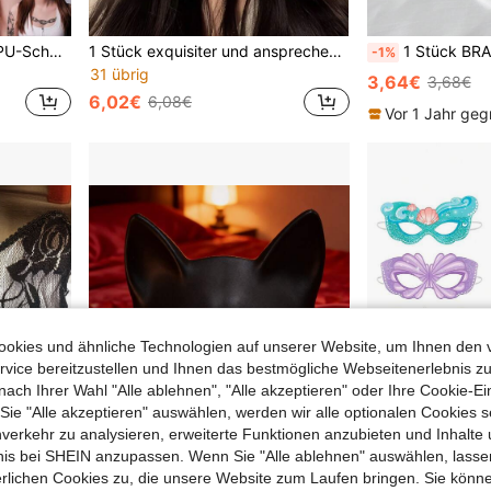
1 Stück Tierhirschmaske, PU-Schaum, Schwarz/Gold/Silber/Weiß, Halloween Hirschmaske, Karnevalskostüm Requisite Rentier
1 Stück exquisiter und ansprechender Gesichtsschleier mit Quasten-Dekor und Ohrringöse, Fotorequisiten, geeignet für Maskeraden, Festivals und Partys, Partykostüm
1 Stück BRAUT/FRAU/ICH TUE Themen Schl
-1%
31 übrig
3,64€
3,68€
6,02€
6,08€
Vor 1 Jahr geg
okies und ähnliche Technologien auf unserer Website, um Ihnen den 
vice bereitzustellen und Ihnen das bestmögliche Webseitenerlebnis zu
nach Ihrer Wahl "Alle ablehnen", "Alle akzeptieren" oder Ihre Cookie-Ei
e "Alle akzeptieren" auswählen, werden wir alle optionalen Cookies s
nverkehr zu analysieren, erweiterte Funktionen anzubieten und Inhalte
bnis bei SHEIN anzupassen. Wenn Sie "Alle ablehnen" auswählen, lassen
erlichen Cookies zu, die unsere Website zum Laufen bringen. Sie könne