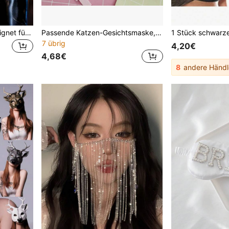
Damen Katzenmaske, geeignet für Halloween, Cosplay Party, Halloween Katzenmaske, Cosplay, sexy Damenmode, Unisex, Einheitsgröße
Passende Katzen-Gesichtsmaske, japanischer Stil bemalte Halbgesichts-Fuchs-Katzen-Gesichtsmaske
7 übrig
4,20€
4,68€
8
andere Händl