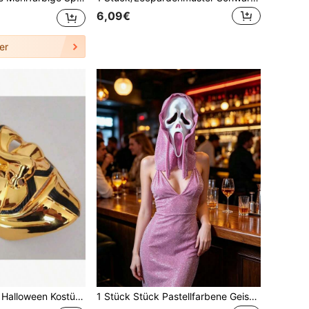
6,09€
er
e vergoldete/versilberte Maske Filmthema Party Maske Halloween Zubehör
1 Stück Stück Pastellfarbene Geistermaske, unverzichtbare Rollenspielmaske für Bühnenaufführungen, Halloween, Karneval, Partyzubehör oder Szenenrequisite, perfektes Geschenk für Freunde zu Festen