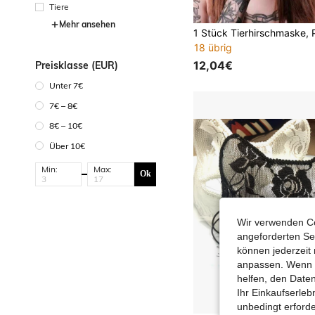
Tiere
Mehr ansehen
18 übrig
12,04€
Preisklasse (EUR)
Unter 7€
7€ – 8€
8€ – 10€
Über 10€
Min:
Max:
Ok
Wir verwenden Co
angeforderten Ser
können jederzeit 
anpassen. Wenn Si
helfen, den Date
Ihr Einkaufserle
unbedingt erford