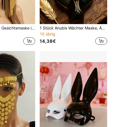
1 Paar glänzende Gesichtsmaske im böhmischen Palaststil mit dekorierter Eisenlegierungskette und Abzeichen
1 Stück Anubis Wächter Maske, Ägyptische Unterwelt Wolf Maske, geeignet für Halloween Kostüm Party Aufführung
10 übrig
14,38€