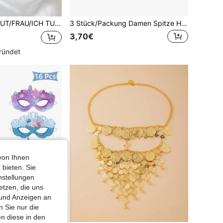
afmaske, Hochzeitsfeier Dekoration, Hochzeitsgeschenk
3 Stück/Packung Damen Spitze Halbmaske für Maskenball, sexy Rollenspiel für Partys
3,70€
ründet
von Ihnen
 bieten. Sie
nstellungen
etzen, die uns
 und Anzeigen an
 Sie nur die
n diese in den