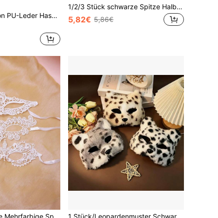
1/2/3 Stück schwarze Spitze Halbgesichts Feder Maskenball Maske - Frauen Halloween Party & Festival Kostüm Accessoire, geeignet für Weihnachts- & Karnevalsfeiern, Königin Stil Augenmaske, passend für formelle Anlässe & Cosplay
lloween Party Cosplay Requisite, Verkleidungszubehör, ideal für Maskenball
5,82€
5,86€
nezianische Halbgesichtsmaske, Cosplay-Requisite für Halloween, Karneval, Weihnachten, Valentinstagsparty
1 Stück/Leopardenmuster Schwarz Weiß Grau Flecken Katzen Gesichtsmaske, Katzenohren Design Halbgengesicht Design Mehrfarbig optional Party Kostüm, simulierte Plüsch Tier Katzen Gesichtsmaske, Make-up Ball Party Halbgengesicht Maske Performance Tierform Augenmaske.