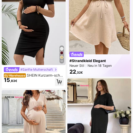
#Strandkleid Elegant
10
Neuer Stil
Neu in 18 Tagen
#Sanfte Mutterschaft
Schwankend
22
,32€
SHEIN Kurzarm-schw
EU Warehouse
15
angerschaftskleid Bodycon
,83€