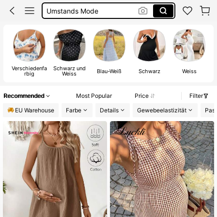
Umstandskleider Hochzeitsgast
Kleid Schwangerschaft
Schwangerschaftskleidung
Verschiedenfa
Schwarz und
Blau-Weiß
Schwarz
Weiss
rbig
Weiss
Recommended
Most Popular
Price
Filter
EU Warehouse
Farbe
Details
Gewebeelastizität
Pas