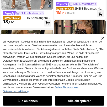
SHEIN Maternity
SHEIN Elegantes Klei
EU Warehouse
18
d für schwangere Frauen mit Polka
SHEIN Maternity
,31€
18,49€
Dot Muster und Twist Design, Kurza
SHEIN Schwangeren
EU Warehouse
rm
18
Frauen Einfarbiges Lässig Rundhals
,99€
Kurzarm Kleid
Wir verwenden Cookies und ähnliche Technologien auf unserer Website, um Ihnen den
von Ihnen angeforderten Service bereitzustellen und Ihnen das bestmögliche
Webseitenerlebnis zu bieten. Sie können jederzeit nach Ihrer Wahl "Alle ablehnen", "Alle
akzeptieren" oder Ihre Cookie-Einstellungen anpassen. Wenn Sie "Alle akzeptieren"
auswählen, werden wir alle optionalen Cookies setzen, die uns helfen, den
Datenverkehr zu analysieren, erweiterte Funktionen anzubieten und Inhalte und
Anzeigen an Ihr Einkaufserlebnis bei SHEIN anzupassen. Wenn Sie "Alle ablehnen"
auswählen, lassen Sie nur die unbedingt erforderlichen Cookies zu, die unsere Website
zum Laufen bringen. Sie können diese in den Browsereinstellungen deaktivieren, was
jedoch die Funktionalität der Website beeinträchtigen kann. Um mehr über die von uns
verwendeten Cookies zu erfahren und Ihre optionalen Cookie-Einstellungen
anzupassen, wählen Sie bitte "Cookies verwalten". Weitere Informationen darüber, wie
wir die von uns erfassten Daten verarbeiten,
finden Sie in unserer
Datenschutzerklärung.
SHEIN Maternity
1
1
SHEIN Modisches Um
EU Warehouse
24
standskleid mit Leopardenmuster o
Alle ablehnen
Alle akzeptieren
#Frühes Frühlingskleid
,74€
hne Ärmel für Sommerausflüge
SHEIN Schwangersch
EU Warehouse