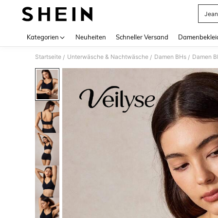
Jean
Use up 
Kategorien
Neuheiten
Schneller Versand
Damenbeklei
Startseite
Unterwäsche & Nachtwäsche
Damen BHs
Damen BH
/
/
/