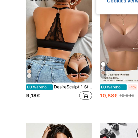
Cookies verw
15
DesireSculpt 1 Stück bequemer Frontverschluss-BH, hebt und stützt kleine Büste, minimiert Seitenwulst, verstellbar
EU Warehouse
EU Warehouse
-1%
9,18€
10,88€
10,99€