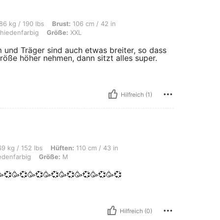
s, Brust: 106 cm / 42 in, Taille: 86 cm / 34 in, Hüften: 118 cm / 46 in, Farbe: Ve
86 kg / 190 lbs
Brust:
106 cm / 42 in
hiedenfarbig
Größe:
XXL
hm und Träger sind auch etwas breiter, so dass
röße höher nehmen, dann sitzt alles super.
Hilfreich (1)
s, Hüften: 110 cm / 43 in, Brust: 99 cm / 39 in, Taille: 80 cm / 31 in, Farbe: Vers
9 kg / 152 lbs
Hüften:
110 cm / 43 in
edenfarbig
Größe:
M
💞🥳💞🥳💞🥳💞🥳💞🥳💞🥳💞🥳💞
Hilfreich (0)