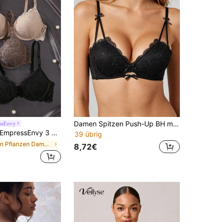
Damen Spitzen Push-Up BH mit Schleifendetail, sexy tiefer V-Ausschnitt Bügel BH, geeignet für kleine Oberweite, Blumenmuster Spitzen Alltag Unterwäsche BH
ssEnvy
mpressEnvy 3 Stücke/Set Damen Unterbügel-BHs mit Spitze, sexy & bequem mit Lift und Halt
39 übrig
in Pflanzen Damen BHs & Bralettes
8,72€