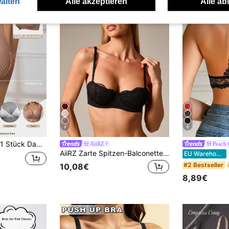
alten
Alle akzeptieren
Alle ab
8
6
1 Stück Damen minimalistischer, bequemer nahtloser Gelee-Gel-bügellos-BH mit abnehmbaren Pads
AiiRZ
Peach 
AiiRZ Zarte Spitzen-Balconette-BH mit Unterbügel-Unterstützung und dekorativem gezacktem Saum für eleganten Alltag
Da
EU Warehouse
#2 Bestseller
10,08€
8,89€