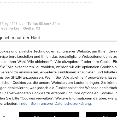
s, Taille: 60 cm / 24 in, Brust: 92 cm / 36 in, Hüften: 92 cm / 36 in, Farbe: Versc
67 kg / 148 lbs
Taille:
60 cm / 24 in
iedenfarbig
Größe:
XS
ngenehm auf der Haut
okies und ähnliche Technologien auf unserer Website, um Ihnen den 
vice bereitzustellen und Ihnen das bestmögliche Webseitenerlebnis zu
Hilfreich (0)
nach Ihrer Wahl "Alle ablehnen", "Alle akzeptieren" oder Ihre Cookie-Ei
e "Alle akzeptieren" auswählen, werden wir alle optionalen Cookies s
en Ansehen
nverkehr zu analysieren, erweiterte Funktionen anzubieten und Inhalte
bnis bei SHEIN anzupassen. Wenn Sie "Alle ablehnen" auswählen, lassen
erlichen Cookies zu, die unsere Website zum Laufen bringen. Sie könne
gen deaktivieren, was jedoch die Funktionalität der Website beeinträc
n uns verwendeten Cookies zu erfahren und Ihre optionalen Cookie-Ei
n Sie bitte "Cookies verwalten". Weitere Informationen darüber, wie w
uch Angeschaut
verarbeiten,
finden Sie in unserer Datenschutzerklärung.