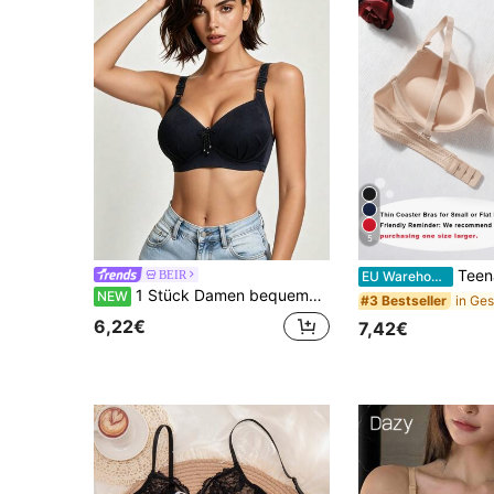
5
Teenager Mädchen Studentin kleiner Büste Bügel-Push-Up-BH, einfar
BEIR
EU Warehouse
1 Stück Damen bequemes Schlaf-Set mit drahtfreiem weichem Cup, einfarbigem BH & Slip
NEW
#3 Bestseller
6,22€
7,42€