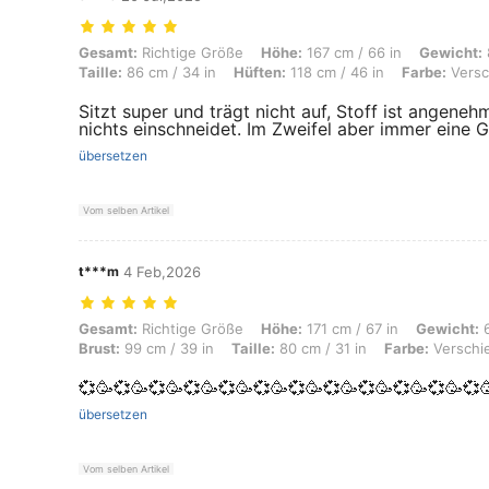
Gesamt: Richtige Größe, Höhe: 167 cm / 66 in, Gewicht: 86 kg / 190 lb
Gesamt:
Richtige Größe
Höhe:
167 cm / 66 in
Gewicht:
Taille:
86 cm / 34 in
Hüften:
118 cm / 46 in
Farbe:
Versc
Sitzt super und trägt nicht auf, Stoff ist angene
nichts einschneidet. Im Zweifel aber immer eine G
übersetzen
Vom selben Artikel
t***m
4 Feb,2026
Gesamt: Richtige Größe, Höhe: 171 cm / 67 in, Gewicht: 69 kg / 152 lb
Gesamt:
Richtige Größe
Höhe:
171 cm / 67 in
Gewicht:
6
Brust:
99 cm / 39 in
Taille:
80 cm / 31 in
Farbe:
Verschi
💞🥳💞🥳💞🥳💞🥳💞🥳💞🥳💞🥳💞🥳💞🥳💞🥳💞🥳💞
übersetzen
Vom selben Artikel