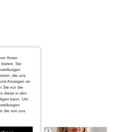
hiedenfarbig, Größe: XS
von Ihnen
 bieten. Sie
nstellungen
etzen, die uns
 und Anzeigen an
 Sie nur die
n diese in den
htigen kann. Um
nstellungen
ir die von uns