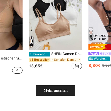
4
SHEIN Damen Drahtloser Bh In Einfarbigen Design (3 Stück / Set)
SUNE
EU Warehouse
ti-Trägern und Kreuzrücken, leichter Push-up Damen-Wäsche
D
EU Warehouse
in Schlafen Damen BHs & Bralettes
#5 Bestseller
8,80€
8,83
13,65€
Mehr ansehen