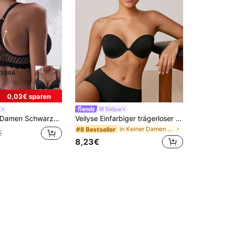
0,03€ sparen
I
Veilyse
amen Schwarzer Spitzen-Frontverschluss-BH - Sexy Camisole-Stil mit Lift-Up-Design
Veilyse Einfarbiger trägerloser Bandeau-BH, BC-Körbchen, Lift & Enhance rückenfreier unsichtbarer BH für den Sommer
in Keiner Damen BHs & Bralettes
#8 Bestseller
€
8,23€