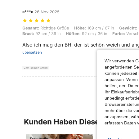
o***e
26 Nov,2025
Gesamt: Richtige Größe, Höhe: 169 cm / 67 in, Gewicht: 67 kg / 148 lb
Gesamt:
Richtige Größe
Höhe:
169 cm / 67 in
Gewicht:
Brust:
92 cm / 36 in
Hüften:
92 cm / 36 in
Farbe:
Versch
Also ich mag den BH, der ist schön weich und a
übersetzen
Wir verwenden Co
angeforderten Ser
Vom selben Artikel
können jederzeit 
anpassen. Wenn Si
Mehr Bewertung
helfen, den Date
Ihr Einkaufserle
unbedingt erford
Browsereinstellun
mehr über die vo
anzupassen, wähle
Kunden Haben Diese Artikel A
erfassten Daten 