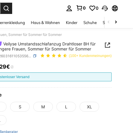
0
0
ess Enter to select.
errenkleidung
Haus & Wohnen
Kinder
Schuhe
Schmuck & Acces
rauen, Sommer für Sommer für Sommer
Veilyse Umstandsschlafanzug Drahtloser BH für
ngere Frauen, Sommer für Sommer für Sommer
SKU: si260316110535567598421
(100+ Kundenmeinungen)
,29€
ICE AND AVAILABILITY
stenloser Versand
e
S
M
L
XL
L
ßenberater