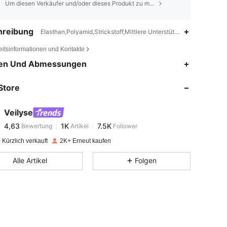
Um diesen Verkäufer und/oder dieses Produkt zu melden
hreibung
Elasthan,Polyamid,Strickstoff,Mittlere Unterstützung
eitsinformationen und Kontakte
4,63
1K
7.5K
en Und Abmessungen
Store
4,63
1K
7.5K
Veilyse
4,63
1K
7.5K
Bewertung
Artikel
Follower
t***4
bezahlt
Vor 1 Tag
Kürzlich verkauft
2K+ Erneut kaufen
4,63
1K
7.5K
Alle Artikel
Folgen
4,63
1K
7.5K
4,63
1K
7.5K