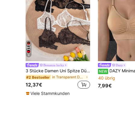
6
Bonanza lucky
Dazy
3 Stücke Damen Uni Spitze Dünnschalen Unterstützendes BH Set
DAZY Minimalistischer rückenfreier BH mit verstellbaren Spaghet
NEW
in Transparent Damen BHs & Bralettes
#2 Bestseller
40 übrig
12,37€
7,99€
Viele Stammkunden