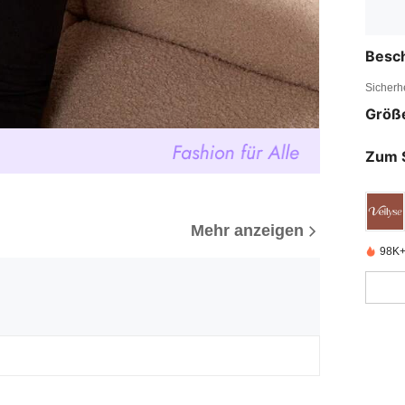
Besc
Sicherh
Größ
Zum 
Mehr anzeigen
98K+ 