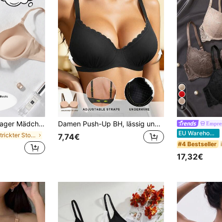
8
biger minimalistischer Alltags-BH, weiche dicke gepolsterte Cups, bequeme atmungsaktive sexy Dessous, Empfehlung eine Nummer größer bestellen, Schulanfang
Damen Push-Up BH, lässig und bequem, schwarze Spitzenwäsche, mit Bügel, sexy Damenunterwäsche, rückenfrei, verstellbare Träger, nahtlos, atmungsaktiv, für den täglichen Gebrauch
Empre
E
EU Warehouse
in Gestrickter Stoff Damen BHs & Bralettes
7,74€
#4 Bestseller
17,32€