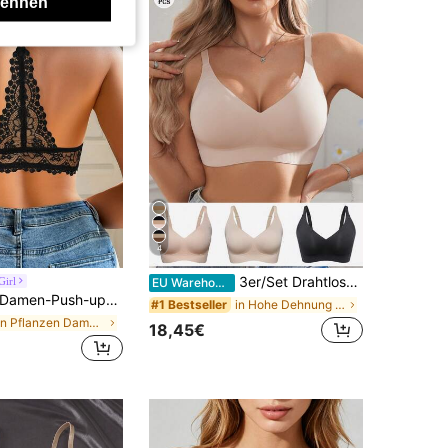
lehnen
4
3er/Set Drahtloser Jelly-BH, Bequem & Weich Damen Mode-BH, Alltagskleidung
Girl
EU Warehouse
men-Push-up-BH mit Vorderverschluss, Spitze und Bügel, schönes Rückendesign, atmungsaktiv & bequem, Lift & Push-up, geeignet für den täglichen Freizeitgebrauch, bequem & selbstbewusst
in Hohe Dehnung Damen BHs & Bralettes
#1 Bestseller
in Pflanzen Damen BHs & Bralettes
18,45€