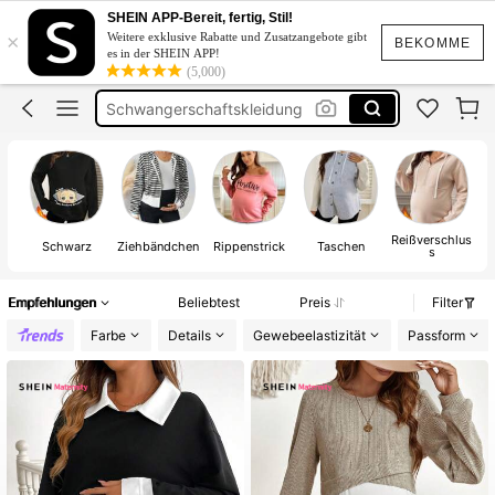
Umstandsmode Herbst Winter
SHEIN APP-Bereit, fertig, Stil!
×
Weitere exklusive Rabatte und Zusatzangebote gibt
Umstands Mode
BEKOMME
es in der SHEIN APP!
(5,000)
Schwangerschaftskleidung
Stillkleidung
Umstands Pullover
Umstandsmode Herbst Winter
Reißverschlus
Schwarz
Ziehbändchen
Rippenstrick
Taschen
s
Empfehlungen
Beliebtest
Preis
Filter
Farbe
Details
Gewebeelastizität
Passform