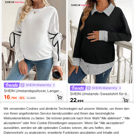
SHEIN Maternity
SHEIN Maternity
SHEIN Umstandspullover, Langarm,
SHEIN Umstands-Sweatshirt für de
Drop-Shoulder, Rundhalsausschnit
16
n Alltag, lässig, mit Patchwork-Strei
,79€
-6%
17,99€
t, schwarze Schleifenapplikation, S
22
,99€
fen, Drop-Shoulder, 2-in-1, zum Aus
chleifendesign, gerippte Bündchen
gehen, Winter
& Saum, weite Passform
Wir verwenden Cookies und ähnliche Technologien auf unserer Website, um Ihnen den
von Ihnen angeforderten Service bereitzustellen und Ihnen das bestmögliche
Webseitenerlebnis zu bieten. Sie können jederzeit nach Ihrer Wahl "Alle ablehnen", "Alle
akzeptieren" oder Ihre Cookie-Einstellungen anpassen. Wenn Sie "Alle akzeptieren"
auswählen, werden wir alle optionalen Cookies setzen, die uns helfen, den
Datenverkehr zu analysieren, erweiterte Funktionen anzubieten und Inhalte und