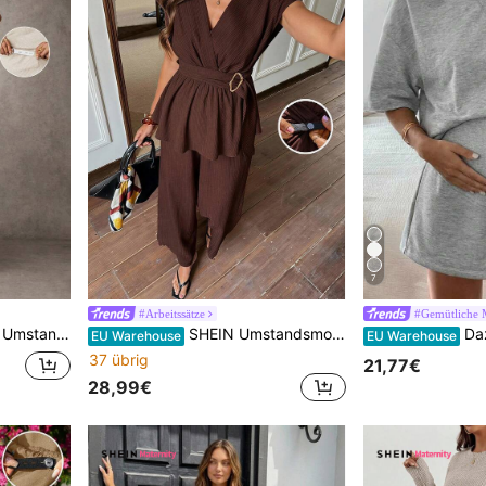
7
#Arbeitssätze
#Gemütliche
te Röcke mit verstellbarem Bund 2-teiliges Set
SHEIN Umstandsmode einfaches Einfarbig V-Ausschnitt Kurzarm Top und Hose 2-teiliges Set
Dazy Maternity Ums
EU Warehouse
EU Warehouse
37 übrig
21,77€
28,99€