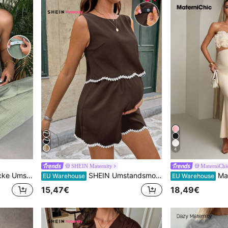
4
SHEIN Maternity
MaterniChi
s Bandeau-Top und Hose Lässig Set
SHEIN Umstandsmode Kontrast Besatz Besticktes Rundhals Trägershirt und Shorts Lässiges 2-teiliges Set
MaterniChic Umstands
EU Warehouse
EU Warehouse
15,47€
18,49€