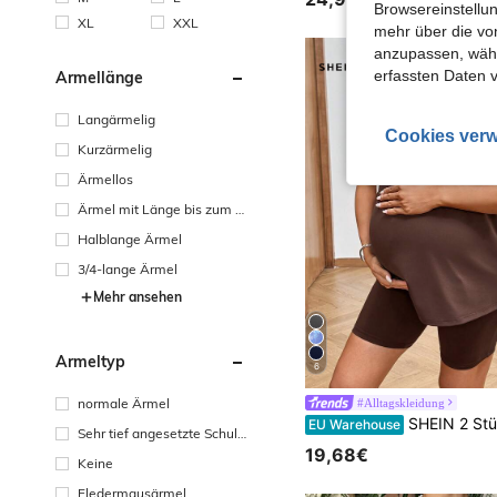
Browsereinstellun
XL
XXL
mehr über die vo
anzupassen, wähle
erfassten Daten 
Ärmellänge
Langärmelig
Cookies verw
Kurzärmelig
Ärmellos
Ärmel mit Länge bis zum H
andgelenk
Halblange Ärmel
3/4-lange Ärmel
Mehr ansehen
Ärmeltyp
6
normale Ärmel
#Alltagskleidung
SHEIN 2 Stücke lässiges Outfit in Braun, perfekt für schwangere Frauen. Das Oberteil ist locker geschnitten mit einem "Mama"-Muster und die Hose ist eine schmale Radlerhose mit verstellbarem Gummizug für Komfort und um ein Einschnüren des Bauchs zu verhindern. 2 Stücke Umstandsoutfit mit Buchstaben-Muster, kurzärmeliges T-Shirt und Shorts, Sommer-Umstandsoutfit in Braun, 2 Stücke Set für Frauen, Kurzarm-Oberteil und Shorts in Oversized, 2 Stücke Set in Oversized, Umstandsout
EU Warehouse
Sehr tief angesetzte Schult
19,68€
erpartie
Keine
Fledermausärmel