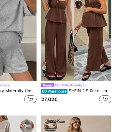
7
 Mode
SHEIN Maternity
tandsmode elastische Taille Kurzarm Top und Shorts lässig Sport Set, 2 Stücke Outfit für den Sommer
SHEIN 2 Stücke Umstandsmode einfarbiges Träger-Neckholder-Shirt mit Bindedetail und Hose Set, Sommer
EU Warehouse
27,02€