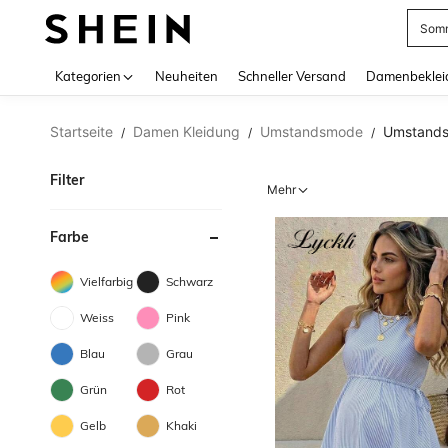
Somm
Use up 
Kategorien
Neuheiten
Schneller Versand
Damenbeklei
Startseite
Damen Kleidung
Umstandsmode
Umstands
/
/
/
Filter
Mehr
Farbe
Vielfarbig
Schwarz
Weiss
Pink
Blau
Grau
Grün
Rot
Gelb
Khaki