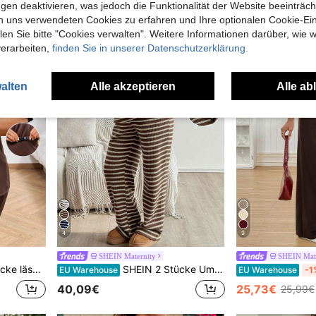
gen deaktivieren, was jedoch die Funktionalität der Website beeinträc
n uns verwendeten Cookies zu erfahren und Ihre optionalen Cookie-Ei
n Sie bitte "Cookies verwalten". Weitere Informationen darüber, wie w
verarbeiten,
finden Sie in unserer Datenschutzerklärung.
alten
Alle akzeptieren
Alle ab
4
9
SHEIN Maternity
SHEIN Mate
fit, 2 Stücke Outfit für Schwangere in Braun, 2 Stücke Outfit für Schwangere mit "Mama"-Muster T-Shirt, Oversized-T-Shirt für Frauen, lässiges Outfit für Frauen, 2 Stücke Trainingsanzug für Frauen, Outfit zum Homeoffice für Frauen, 2 Stücke Set mit T-Shirt und Shorts für Frauen
SHEIN 2 Stücke Umstandsmode gestreifter Langarm-Top und Hose Lässig Set
EU Warehouse
EU Warehouse
-1
40,09€
25,73€
25,99€