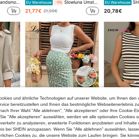
e Zweiteiler
Slowluna Umstandsset Einfarbig mit asymmetrischem Kragen, Kurzarm-Top und Shorts mit verstellbarer Taille, lässiges 2 Stücke Set, Loungewear, Schlafanzug, Pyjama-Set, Nachtkleid
SHEIN Umstand
EU Warehouse
-1%
EU Warehouse
21,77€
20,78€
21,99€
okies und ähnliche Technologien auf unserer Website, um Ihnen den 
vice bereitzustellen und Ihnen das bestmögliche Webseitenerlebnis zu
nach Ihrer Wahl "Alle ablehnen", "Alle akzeptieren" oder Ihre Cookie-Ei
5
7
e "Alle akzeptieren" auswählen, werden wir alle optionalen Cookies s
nverkehr zu analysieren, erweiterte Funktionen anzubieten und Inhalte
#Chilliges Date Night
SHEIN Mate
bnis bei SHEIN anzupassen. Wenn Sie "Alle ablehnen" auswählen, lassen
ägerhemd und verstellbare Taille Shorts Lässig anzug
Lyckli 2-teiliges Umstandsset: einfarbiges Stickereien-Trägershirt und verstellbarer Taille Gänseblümchen-Muster Midi-Rock
SHEIN 2 Stücke Set 
EU Warehouse
EU Warehouse
erlichen Cookies zu, die unsere Website zum Laufen bringen. Sie könne
17,49€
15,49€