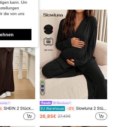
htigen kann. Um
nstellungen
ir die von uns
lehnen
8
rnity
Slowluna
SHEIN 2 Stücke Umstandsmode Set: Einfarbiges asymmetrisches gerafftes T-Shirt und Lässig Hose mit verstellbarem Bund
Slowluna 2 Stücke Umstandsmode einfarbiger Kragen Langarm Einreiher Top und Hose Set
%
EU Warehouse
-2%
26,85€
27,49€