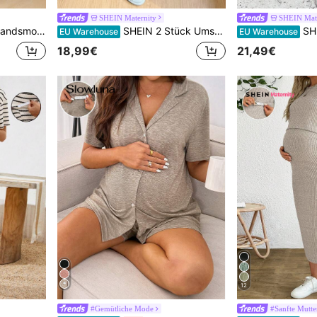
SHEIN Maternity
SHEIN Mate
er Bund Loose Hose 2-teiliges Set Lässig Zweiteiler
SHEIN 2 Stück Umstandsmode gestreiftes Rundhals-Trägershirt mit Schlitz-Saum und einstellbare Taille Shorts Set
SHEIN Umstand
EU Warehouse
EU Warehouse
18,99€
21,49€
12
#Gemütliche Mode
#Sanfte Mutte