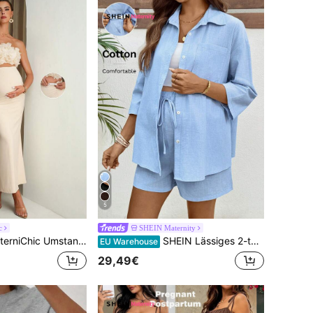
5
c
SHEIN Maternity
mode einfarbiges Top mit Rüschenkante und verstellbarer Taille Meerjungfrau-Saum Rock elegantes 2-teiliges Set
SHEIN Lässiges 2-teiliges Umstandsset mit Bluse und Shorts, Drop-Shoulder
EU Warehouse
29,49€