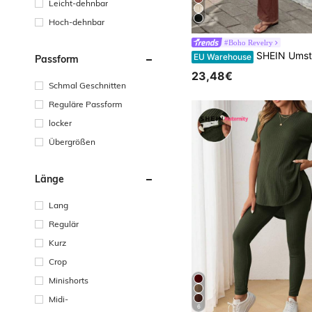
Leicht-dehnbar
Hoch-dehnbar
#Boho Revelry
SHEIN Umstandsmode Urlaubs Einfarbig Rüschen Saum Träge
EU Warehouse
Passform
23,48€
Schmal Geschnitten
Reguläre Passform
locker
Übergrößen
Länge
Lang
Regulär
Kurz
Crop
Minishorts
Midi-
6