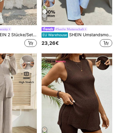
10
rnity
#Sanfte Mutterschaft
cke/Set gestreifter Rundhals Top und Rock für schwangere Frauen
SHEIN Umstandsmode Zweiteiler aus gestreiftem ärmellosen Rundhals Lässig Top und weiter Hose, Sommer
EU Warehouse
23,26€