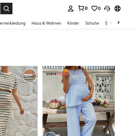
0
0
ess Enter to select.
errenkleidung
Haus & Wohnen
Kinder
Schuhe
Schmuck & Acces