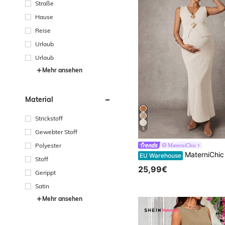
Straße
Hause
Reise
Urlaub
Urlaub
Mehr ansehen
Material
Strickstoff
5
Gewebter Stoff
Polyester
MaterniChic
MaterniChic Umstandsmode Metallschalen Dekor Trägertop und figurbeton
EU Warehouse
Stoff
25,99€
Gerippt
Satin
Mehr ansehen