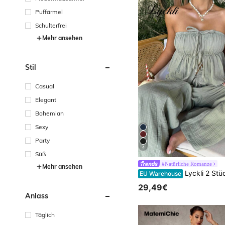
Puffärmel
Schulterfrei
Mehr ansehen
Stil
Casual
Elegant
Bohemian
Sexy
Party
4
Süß
#Natürliche Romanze
Mehr ansehen
Lyckli 2 Stücke Umstandsmode einfarbiges geknotete
EU Warehouse
29,49€
Anlass
Täglich