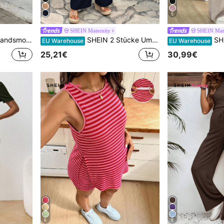
5
SHEIN Maternity
SHEIN Mate
rhemd und Hose Lässiges 2 Stücke Set
SHEIN 2 Stücke Umstandsmode Set - einfarbiges Oberteil mit Rundhalsausschnitt, Rüschensaum und ärmellos sowie einstellbare Taille Hose, Lässig
SHEIN 2 Stücke Umstandsmode-Set mit l
EU Warehouse
EU Warehouse
25,21€
30,99€
6
6