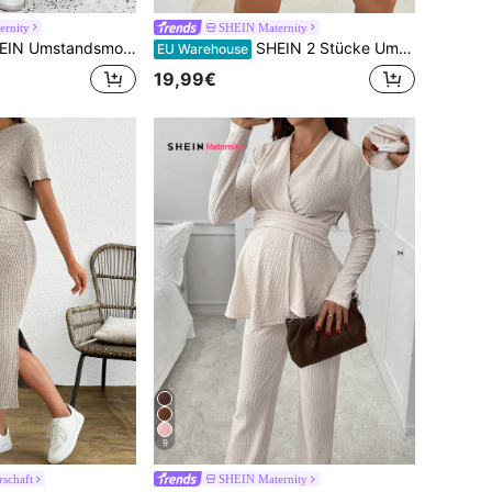
rnity
SHEIN Maternity
smode einfarbiges Kurzarm bequemes und atmungsaktives 2-teiliges Set, Sommer
SHEIN 2 Stücke Umstandsmode Sommer Lässig gestreiftes Seitenschlitz Trägerhemd und Shorts Set
EU Warehouse
19,99€
9
rschaft
SHEIN Maternity