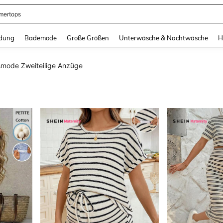
ertops
and down arrow keys to navigate search Zuletzt gesucht and Suche und Finde. Pr
dung
Bademode
Große Größen
Unterwäsche & Nachtwäsche
H
mode Zweiteilige Anzüge