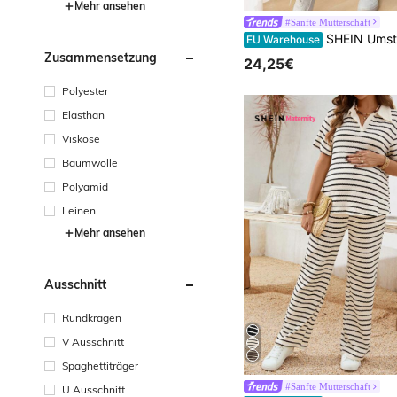
Mehr ansehen
#Sanfte Mutterschaft
SHEIN Umstandsmode Lässig Rundhals Kurzarm Seitenschlitz T-Shirt & Elastisch
EU Warehouse
Zusammensetzung
24,25€
Polyester
Elasthan
Viskose
Baumwolle
Polyamid
Leinen
Mehr ansehen
Ausschnitt
Rundkragen
V Ausschnitt
Spaghettiträger
#Sanfte Mutterschaft
U Ausschnitt