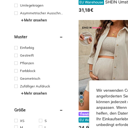
SHEIN Umstandsmod
EU Warehouse
Umlegekragen
31,18€
Asymmetrischer Ausschnit
t
Mehr ansehen
Muster
Einfarbig
Gestreift
Pflanzen
Farbblock
Geometrisch
Zufälliger Aufdruck
Wir verwenden Co
Mehr ansehen
angeforderten Ser
können jederzeit 
4
anpassen. Wenn Si
Größe
helfen, den Date
SHEIN Maternity
Ihr Einkaufserle
SHEIN Umstandsmode einfarbiges Hemd mit aufgerollten Ärmeln und Knopfleiste, Tr
EU Warehouse
XS
S
unbedingt erford
24,99€
M
L