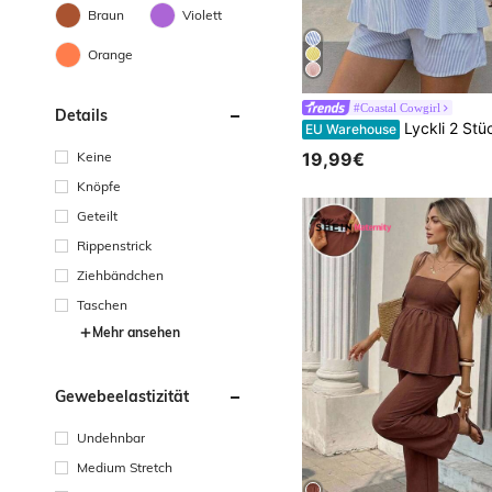
Braun
Violett
Orange
#Coastal Cowgirl
Details
Lyckli 2 Stücke Umstandsmode gestreiftes gerafftes Camisole Top und Short
EU Warehouse
Keine
19,99€
Knöpfe
Geteilt
Rippenstrick
Ziehbändchen
Taschen
Mehr ansehen
Gewebeelastizität
Undehnbar
Medium Stretch