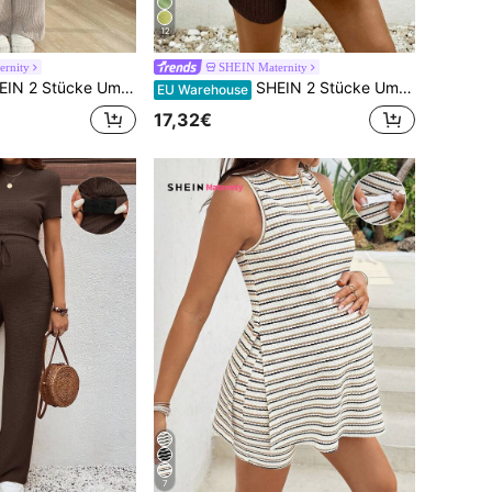
12
rnity
SHEIN Maternity
ässigem, einfarbigem Oberteil und Hose mit Knopfleiste vorne, Herbst-Strick-Zweiteiler, Zweiteiler für Damen, bequem, schlicht, zweiteilig, Umstandsmode, zweiteilige Anzüge, bequemes zweiteiliges Set
SHEIN 2 Stücke Umstandsmode einfarbiges Set aus Rundhals-Trägertop und Shorts, Lässig
EU Warehouse
17,32€
7