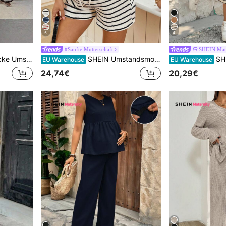
5
4
#Sanfte Mutterschaft
SHEIN Mate
s mit verstellbarer Taille, Lässig Alltags Outfit
SHEIN Umstandsmode Zweiteiler Schwarz und Weiß Umstandsmode Zweiteiler Gestreift Oversized T-Shirt für Damen
SHEIN 2 Stü
EU Warehouse
EU Warehouse
24,74€
20,29€