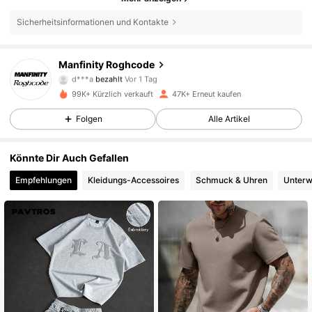
Sicherheitsinformationen und Kontakte
27K Follower
4,70
Manfinity Roghcode
d***a
bezahlt
Vor 1 Tag
v***a
ist
Vor 1 Tag
gefolgt
99K+ Kürzlich verkauft
47K+ Erneut kaufen
27K Follower
4,70
Folgen
Alle Artikel
27K Follower
4,70
Könnte Dir Auch Gefallen
Empfehlungen
Kleidungs-Accessoires
Schmuck & Uhren
Unterw
27K Follower
4,70
27K Follower
4,70
27K Follower
4,70