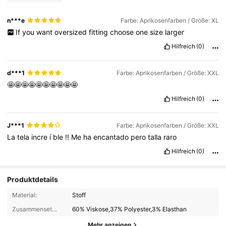
n***e
Farbe: Aprikosenfarben / Größe: XL
If
you
want
oversized
fitting
choose
one
size
larger
Hilfreich
(0)
d***1
Farbe: Aprikosenfarben / Größe: XXL
🤩🤩🤩🤩🤩🤩🤩🤩🤩🤩
Hilfreich
(0)
J***1
Farbe: Aprikosenfarben / Größe: XXL
La
tela
incre
í
ble
!!
Me
ha
encantado
pero
talla
raro
Hilfreich
(0)
Produktdetails
Material:
Stoff
Zusammensetzung:
60% Viskose,37% Polyester,3% Elasthan
Mehr anzeigen