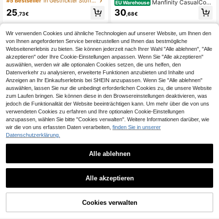
#5 Bestseller
in Gestrickter Stoff T-Shirt-Kombinationen für Her
Manfinity CasualCool
EU Warehouse
m Oberteil und Shorts Set, Gemütlic
Herren 2er Set Lässig T-Shirt mit ge
25
30
he Outfits als Geschenk für Eheman
,73€
,68€
prägtem Buchstabenmuster am Run
n und Freund, Mode für den Arbeits
dhalsausschnitt und Kurzarm sowie
weg, Urlaubsgeschenke, Fußball
Shorts mit Kordelzug an der Taille, b
Wir verwenden Cookies und ähnliche Technologien auf unserer Website, um Ihnen den
equeme Outfit-Sets
von Ihnen angeforderten Service bereitzustellen und Ihnen das bestmögliche
Webseitenerlebnis zu bieten. Sie können jederzeit nach Ihrer Wahl "Alle ablehnen", "Alle
akzeptieren" oder Ihre Cookie-Einstellungen anpassen. Wenn Sie "Alle akzeptieren"
auswählen, werden wir alle optionalen Cookies setzen, die uns helfen, den
Datenverkehr zu analysieren, erweiterte Funktionen anzubieten und Inhalte und
Anzeigen an Ihr Einkaufserlebnis bei SHEIN anzupassen. Wenn Sie "Alle ablehnen"
auswählen, lassen Sie nur die unbedingt erforderlichen Cookies zu, die unsere Website
zum Laufen bringen. Sie können diese in den Browsereinstellungen deaktivieren, was
jedoch die Funktionalität der Website beeinträchtigen kann. Um mehr über die von uns
verwendeten Cookies zu erfahren und Ihre optionalen Cookie-Einstellungen
anzupassen, wählen Sie bitte "Cookies verwalten". Weitere Informationen darüber, wie
wir die von uns erfassten Daten verarbeiten,
finden Sie in unserer
Datenschutzerklärung.
Alle ablehnen
13
Manfinity Hypemode Herren T-Shirt
PAVTROS
Alle akzeptieren
Co-Ords, Valentinstag, Frühling bis
18 übrig
PAVTROS Herren Jung Street Casu
Sommer, Y2K, Fasching, Vintage, St
al Sport Patchwork T-Shirt Set
24
33
reetwear, Party, St. Patricks Day, A
,37€
-17%
29,49€
,49€
usgehen, gemustertes besticktes T-
Cookies verwalten
ZUM WARENKORB HINZUFÜGEN
Shirt für Herren