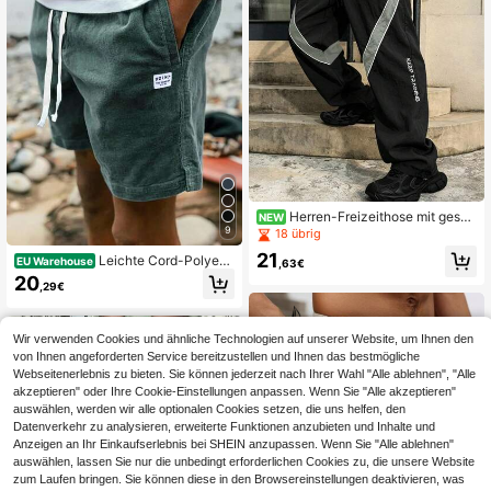
Herren-Freizeithose mit gesch
NEW
wungenem Schnitt, elastischem Bu
9
18 übrig
nd mit Kordelzug, vertikaler KEEP T
21
Leichte Cord-Polyest
EU Warehouse
RAINING Buchstaben-Muster, Kord
,63€
er-Stoff Lässige lockere einfarbige
elzug am Saum, 2-Wege tragbare S
20
,29€
Sommer-Herren-Shorts mit Kordelz
port-Langhose
ug, geeignet für Outdoor & Pendeln
Wir verwenden Cookies und ähnliche Technologien auf unserer Website, um Ihnen den
von Ihnen angeforderten Service bereitzustellen und Ihnen das bestmögliche
Webseitenerlebnis zu bieten. Sie können jederzeit nach Ihrer Wahl "Alle ablehnen", "Alle
akzeptieren" oder Ihre Cookie-Einstellungen anpassen. Wenn Sie "Alle akzeptieren"
auswählen, werden wir alle optionalen Cookies setzen, die uns helfen, den
Datenverkehr zu analysieren, erweiterte Funktionen anzubieten und Inhalte und
Anzeigen an Ihr Einkaufserlebnis bei SHEIN anzupassen. Wenn Sie "Alle ablehnen"
auswählen, lassen Sie nur die unbedingt erforderlichen Cookies zu, die unsere Website
zum Laufen bringen. Sie können diese in den Browsereinstellungen deaktivieren, was