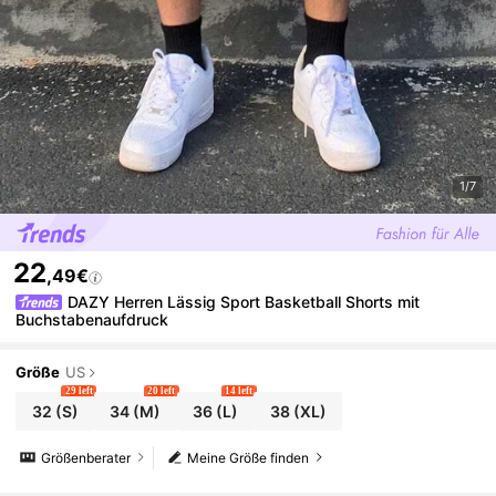
1/7
22
,49€
DAZY Herren Lässig Sport Basketball Shorts mit
Buchstabenaufdruck
Größe
US
29 left
20 left
14 left
32
(S)
34
(M)
36
(L)
38
(XL)
Größenberater
Meine Größe finden