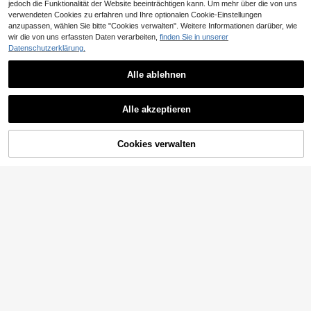
jedoch die Funktionalität der Website beeinträchtigen kann. Um mehr über die von uns
verwendeten Cookies zu erfahren und Ihre optionalen Cookie-Einstellungen
anzupassen, wählen Sie bitte "Cookies verwalten". Weitere Informationen darüber, wie
wir die von uns erfassten Daten verarbeiten,
finden Sie in unserer
Datenschutzerklärung.
25
Alle ablehnen
VENTUSAIL
VENTUSAIL Herren S
Gdfgtygfgvb
EU Warehouse
horts mit Kordelzug Taille und Tasc
#1 Bestseller
in Kurz Herren Shorts
Alle akzeptieren
Herren leichte schnelltrocknende lä
hen, lässig, Urlaub
ssig Outdoor Shorts, modische Kniel
18
14
,49€
,20€
14,21€
änge für den Sommer
Cookies verwalten
ZUM WARENKORB HINZUFÜGEN