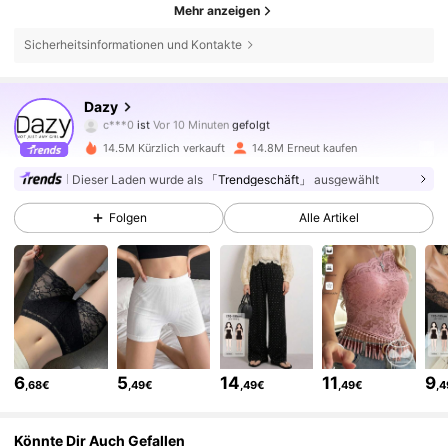
Mehr anzeigen
Sicherheitsinformationen und Kontakte
6.6M Follower
4,86
Dazy
c***0
ist
Vor 10 Minuten
gefolgt
r***8
ist am Durchsuchen
6.6M Follower
4,86
14.5M Kürzlich verkauft
14.8M Erneut kaufen
Dieser Laden wurde als
「Trendgeschäft」
ausgewählt
6.6M Follower
4,86
Folgen
Alle Artikel
6.6M Follower
4,86
6.6M Follower
4,86
6
5
14
11
9
,68€
,49€
,49€
,49€
,
6.6M Follower
4,86
Könnte Dir Auch Gefallen