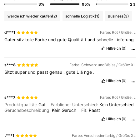
3%
95%
2%
werde ich wieder kaufen
(2)
schnelle Logistik
(1)
Business
(3)
d***1
Farbe: Rot / Größe: L
Guter
sitz
tolle
Farbe
und
gute
Qualit
ä
t
und
schnelle
Lieferung
Hilfreich
(0)
s***8
Farbe: Schwarz und Weiss / Größe: XL
Sitzt
super
und
passt
genau
,
gute
L
ä
nge
.
Hilfreich
(0)
s***7
Farbe: Rot / Größe: L
Produktqualität:
Gut
Farblicher Unterschied:
Kein
Unterschied
Geruchsbeschreibung:
Kein
Geruch
Fit:
Passt
Hilfreich
(0)
t***1
Farbe: Verschiedenfarbig / Größe: XL