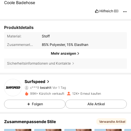
Coole
Badehose
Hilfreich
(0)
Produktdetails
Material:
Stoff
Zusammensetzung:
85% Polyester, 15% Elasthan
Mehr anzeigen
Sicherheitsinformationen und Kontakte
1.9K Follower
Surfspeed
4,82
c***9
bezahlt
Vor 1 Tag
j***1
ist
Vor 2 Stunden
gefolgt
99K+ Kürzlich verkauft
12K+ Erneut kaufen
1.9K Follower
4,82
Folgen
Alle Artikel
1.9K Follower
4,82
Zusammenpassende Stile
Verwandte Artikel