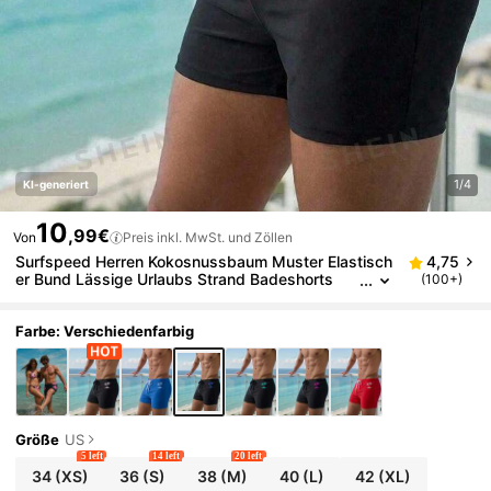
1/4
KI-generiert
10
,99€
Von
Preis inkl. MwSt. und Zöllen
Surfspeed Herren Kokosnussbaum Muster Elastisch
4,75
er Bund Lässige Urlaubs Strand Badeshorts
(100+)
Farbe: Verschiedenfarbig
Größe
US
5 left
14 left
20 left
34
(XS)
36
(S)
38
(M)
40
(L)
42
(XL)