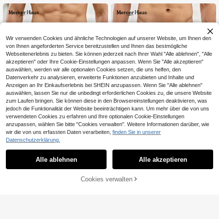
shorts, Strandshorts, Urlaub
Wir verwenden Cookies und ähnliche Technologien auf unserer Website, um Ihnen den
von Ihnen angeforderten Service bereitzustellen und Ihnen das bestmögliche
Webseitenerlebnis zu bieten. Sie können jederzeit nach Ihrer Wahl "Alle ablehnen", "Alle
akzeptieren" oder Ihre Cookie-Einstellungen anpassen. Wenn Sie "Alle akzeptieren"
auswählen, werden wir alle optionalen Cookies setzen, die uns helfen, den
Datenverkehr zu analysieren, erweiterte Funktionen anzubieten und Inhalte und
Anzeigen an Ihr Einkaufserlebnis bei SHEIN anzupassen. Wenn Sie "Alle ablehnen"
auswählen, lassen Sie nur die unbedingt erforderlichen Cookies zu, die unsere Website
zum Laufen bringen. Sie können diese in den Browsereinstellungen deaktivieren, was
jedoch die Funktionalität der Website beeinträchtigen kann. Um mehr über die von uns
verwendeten Cookies zu erfahren und Ihre optionalen Cookie-Einstellungen
anzupassen, wählen Sie bitte "Cookies verwalten". Weitere Informationen darüber, wie
wir die von uns erfassten Daten verarbeiten,
finden Sie in unserer
Datenschutzerklärung.
Mercer Haus
Mercer Haus
Alle ablehnen
Alle akzeptieren
Mercer Haus Herren Outdoor
Mercer Haus Herren Outdoor Sport
NEW
Sport Neuester Stil Flach-Winkel C
Badeshorts im neuesten Stil, lässige
9 übrig
9
,99€
asual Urlaub Strand Badehose
Urlaubsstrand Shorts, hochwertige
9
Cookies verwalten
ZUM WARENKORB HINZUFÜGEN
elastische Badebekleidung
,99€