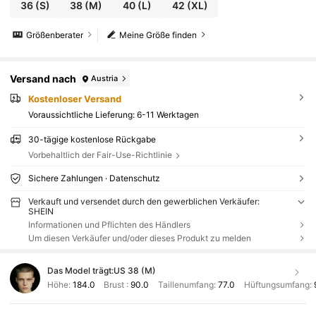
36
(S)
38
(M)
40
(L)
42
(XL)
Größenberater
Meine Größe finden
Versand nach
Austria
Kostenloser Versand
Voraussichtliche Lieferung:
6-11 Werktagen
30-tägige kostenlose Rückgabe
Vorbehaltlich der Fair-Use-Richtlinie
Sichere Zahlungen · Datenschutz
Verkauft und versendet durch den gewerblichen Verkäufer:
SHEIN
Informationen und Pflichten des Händlers
Um diesen Verkäufer und/oder dieses Produkt zu melden
Das Model trägt:
US 38 (M)
Höhe:
184.0
Brust :
90.0
Taillenumfang:
77.0
Hüftungsumfang: