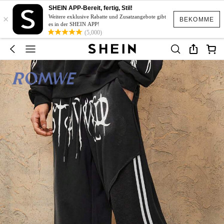
SHEIN APP-Bereit, fertig, Stil!
×
Weitere exklusive Rabatte und Zusatzangebote gibt
BEKOMME
es in der SHEIN APP!
(5,000)