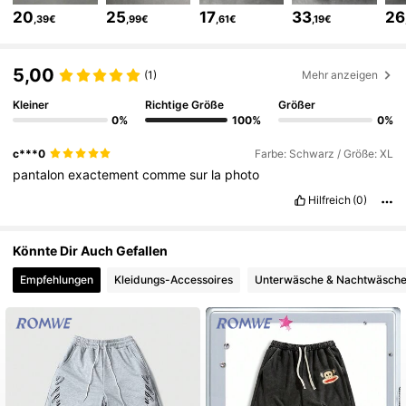
20
25
17
33
26
,39€
,99€
,61€
,19€
667K Follower
4,81
5,00
(1)
Mehr anzeigen
667K Follower
4,81
Kleiner
Richtige Größe
Größer
0%
100%
0%
667K Follower
4,81
c***0
Farbe: Schwarz / Größe: XL
pantalon
exactement
comme
sur
la
photo
Hilfreich
(0)
667K Follower
4,81
Könnte Dir Auch Gefallen
667K Follower
4,81
Empfehlungen
Kleidungs-Accessoires
Unterwäsche & Nachtwäsch
667K Follower
4,81