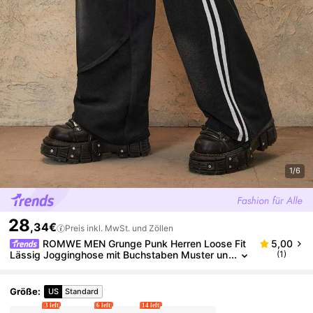
1/6
28
,34€
Preis inkl. MwSt. und Zöllen
ROMWE MEN Grunge Punk Herren Loose Fit
5,00
Lässig Jogginghose mit Buchstaben Muster un
(1)
d Kordelzug in der Taille
Größe
:
US
Standard
3 left
6 left
14 left