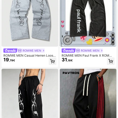
ROMWE MEN
ROMWE MEN
ROMWE MEN Casual Herren Loose
ROMWE MEN Paul Frank X ROMWE
19
31
Fit Jogginghose mit Buchstaben-M
Herren Lässig Buchstaben & Cartoo
,79€
,18€
uster Patchwork und Kordelzug Tail
n Grafik Jogginghose, bequeme Läs
le
sig Kleidung