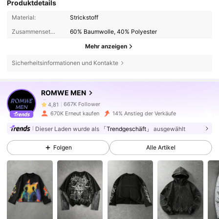
Produktdetails
Material:
Strickstoff
Zusammensetzung:
60% Baumwolle, 40% Polyester
Mehr anzeigen
Sicherheitsinformationen und Kontakte
667K Follower
4,81
ROMWE MEN
667K Follower
4,81
670K Erneut kaufen
14% Anstieg der Verkäufe
Dieser Laden wurde als
「Trendgeschäft」
ausgewählt
667K Follower
4,81
Folgen
Alle Artikel
667K Follower
4,81
667K Follower
4,81