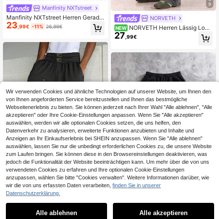
9
Manfinity NXTstreet
Manfinity NXTstreet Herren Gerade
NORVETH
23
geschnittene lose Strickhose mit Bu
,99€
-11%
26,99€
NORVETH Herren Lässig Lock
NEW
chstaben Muster
27
er sitzende Lange Hose, Frühling/S
,99€
ommer, Grün, Einfarbig mit Distresse
d Snow Wash, Standardgröße
Wir verwenden Cookies und ähnliche Technologien auf unserer Website, um Ihnen den
von Ihnen angeforderten Service bereitzustellen und Ihnen das bestmögliche
Webseitenerlebnis zu bieten. Sie können jederzeit nach Ihrer Wahl "Alle ablehnen", "Alle
akzeptieren" oder Ihre Cookie-Einstellungen anpassen. Wenn Sie "Alle akzeptieren"
auswählen, werden wir alle optionalen Cookies setzen, die uns helfen, den
Datenverkehr zu analysieren, erweiterte Funktionen anzubieten und Inhalte und
Anzeigen an Ihr Einkaufserlebnis bei SHEIN anzupassen. Wenn Sie "Alle ablehnen"
auswählen, lassen Sie nur die unbedingt erforderlichen Cookies zu, die unsere Website
zum Laufen bringen. Sie können diese in den Browsereinstellungen deaktivieren, was
jedoch die Funktionalität der Website beeinträchtigen kann. Um mehr über die von uns
verwendeten Cookies zu erfahren und Ihre optionalen Cookie-Einstellungen
anzupassen, wählen Sie bitte "Cookies verwalten". Weitere Informationen darüber, wie
wir die von uns erfassten Daten verarbeiten,
finden Sie in unserer
Manfinity EMRG
Datenschutzerklärung.
Manfinity EMRG Herren Jogginghos
Manfinity ZONE917
e mit doppeltem Bund, 2-in-1 Loose
35 übrig
Manfinity ZONE917 H
EU Warehouse
Fit Gerade Bein Lässig Hose
Alle ablehnen
Alle akzeptieren
26
erren Jogginghose mit Buchstaben-
#2 Bestseller
in Kordelzug Herren Jogginghosen
,39€
-13%
30,49€