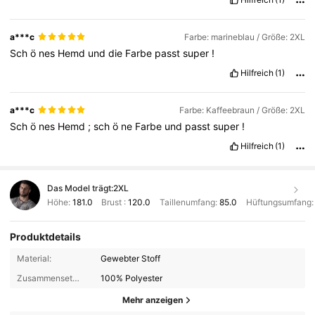
a***c
Farbe: marineblau / Größe: 2XL
Sch
ö
nes
Hemd
und
die
Farbe
passt
super
!
Hilfreich
(1)
a***c
Farbe: Kaffeebraun / Größe: 2XL
Sch
ö
nes
Hemd
;
sch
ö
ne
Farbe
und
passt
super
!
Hilfreich
(1)
Das Model trägt:
2XL
Höhe:
181.0
Brust :
120.0
Taillenumfang:
85.0
Hüftungsumfang
Produktdetails
Material:
Gewebter Stoff
Zusammensetzung:
100% Polyester
Mehr anzeigen