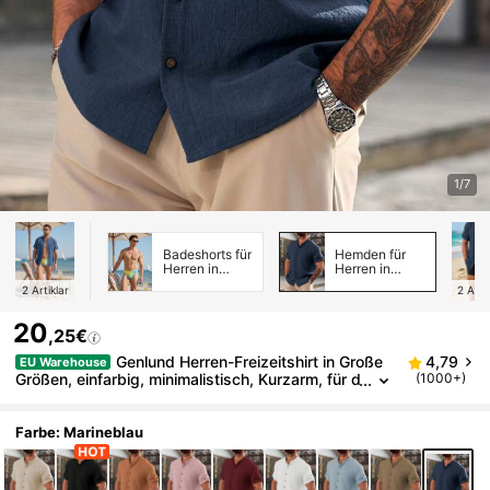
1/7
Badeshorts für
Hemden für
Herren in
Herren in
Übergröße
Übergröße
2
Artiklar
2
Arti
20
,25€
Genlund Herren-Freizeitshirt in Große
4,79
EU Warehouse
Größen, einfarbig, minimalistisch, Kurzarm, für d
(1000+)
en Urlaub
Farbe: Marineblau