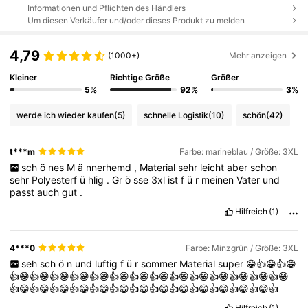
Informationen und Pflichten des Händlers
Um diesen Verkäufer und/oder dieses Produkt zu melden
4,79
(1000+)
Mehr anzeigen
Kleiner
Richtige Größe
Größer
5%
92%
3%
werde ich wieder kaufen
(5)
schnelle Logistik
(10)
schön
(42)
t***m
Farbe: marineblau / Größe: 3XL
sch
ö
nes
M
ä
nnerhemd
,
Material
sehr
leicht
aber
schon
sehr
Polyesterf
ü
hlig
.
Gr
ö
sse
3xl
ist
f
ü
r
meinen
Vater
und
passt
auch
gut
.
Hilfreich
(1)
4***0
Farbe: Minzgrün / Größe: 3XL
seh
sch
ö
n
und
luftig
f
ü
r
sommer
Material
super
😁👍😁👍😁
👍😁👍😁👍😁👍😁👍😁👍😁👍😁👍😁👍😁👍😁👍😁👍😁👍😁👍😁
👍😁👍😁👍😁👍😁👍😁👍😁👍😁👍😁👍😁👍😁👍😁👍😁👍😁👍
Hilfreich
(1)