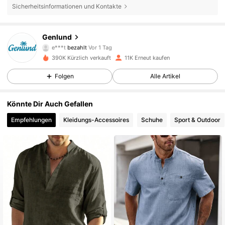
Sicherheitsinformationen und Kontakte
Genlund
2K Follower
4,67
e***t
bezahlt
Vor 1 Tag
s***a
ist
Vor 30 Minuten
gefolgt
390K Kürzlich verkauft
11K Erneut kaufen
2K Follower
4,67
Folgen
Alle Artikel
Könnte Dir Auch Gefallen
2K Follower
4,67
Empfehlungen
Kleidungs-Accessoires
Schuhe
Sport & Outdoor
2K Follower
4,67
2K Follower
4,67
2K Follower
4,67