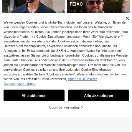
Büro,Herbst,Sommer,Vater/Eheman
olf- oder Tennissport, Outdoor-Reis
n
en, Lässig zu Hause, Geschenk für
Männer
Wir verwenden Cookies und ähnliche Technologien auf unserer Website, um Ihnen den
von Ihnen angeforderten Service bereitzustellen und Ihnen das bestmögliche
Webseitenerlebnis zu bieten. Sie können jederzeit nach Ihrer Wahl "Alle ablehnen", "Alle
akzeptieren" oder Ihre Cookie-Einstellungen anpassen. Wenn Sie "Alle akzeptieren"
auswählen, werden wir alle optionalen Cookies setzen, die uns helfen, den
Datenverkehr zu analysieren, erweiterte Funktionen anzubieten und Inhalte und
Anzeigen an Ihr Einkaufserlebnis bei SHEIN anzupassen. Wenn Sie "Alle ablehnen"
auswählen, lassen Sie nur die unbedingt erforderlichen Cookies zu, die unsere Website
zum Laufen bringen. Sie können diese in den Browsereinstellungen deaktivieren, was
jedoch die Funktionalität der Website beeinträchtigen kann. Um mehr über die von uns
verwendeten Cookies zu erfahren und Ihre optionalen Cookie-Einstellungen
anzupassen, wählen Sie bitte "Cookies verwalten". Weitere Informationen darüber, wie
wir die von uns erfassten Daten verarbeiten,
finden Sie in unserer
5
EASEVO Große Größe
EU Warehouse
Datenschutzerklärung.
20
n gewebtes lässiges Kurzarmhemd i
,99€
FEIAO
n Blau, Urlaub, Vatertagsgeschenke
FEIAO Herren Große Größen Retro V
Alle ablehnen
Alle akzeptieren
22
intage Münzknopf Vorderseite Waff
,76€
el Poloshirt, minimalistischer Lässig
Stil, modisch und vielseitig, geeigne
ZUM WARENKORB
Cookies verwalten
JETZT EINKAUFEN
t für Urlaub und Pendeln, bequem u
HINZUFÜGEN
nd entspannt, mühelos elegant