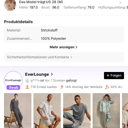
Das Model trägt:
US 38 (M)
Höhe:
187.0
Brust :
96.0
Taillenumfang:
76.0
Hüftungsumfang:
Produktdetails
Material:
Strickstoff
Zusammensetzung:
100% Polyester
Mehr anzeigen
Sicherheitsinformationen und Kontakte
22K Follower
4,81
EverLounge
Folgen
g***n
ist
Vor 7 Stunden
gefolgt
j***a
ist am Durchsuchen
7.1K Erneut kaufen
14% Anstieg der Verkäufe
40% Anstieg
22K Follower
4,81
22K Follower
4,81
22K Follower
4,81