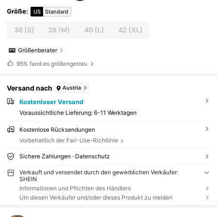
Größe
:
US
Standard
36
(S)
38
(M)
40
(L)
42
(XL)
Größenberater
95%
fand es größengetreu
Versand nach
Austria
Kostenloser Versand
Voraussichtliche Lieferung:
6-11 Werktagen
Kostenlose Rücksendungen
Vorbehaltlich der Fair-Use-Richtlinie
Sichere Zahlungen · Datenschutz
Verkauft und versendet durch den gewerblichen Verkäufer:
SHEIN
Informationen und Pflichten des Händlers
Um diesen Verkäufer und/oder dieses Produkt zu melden