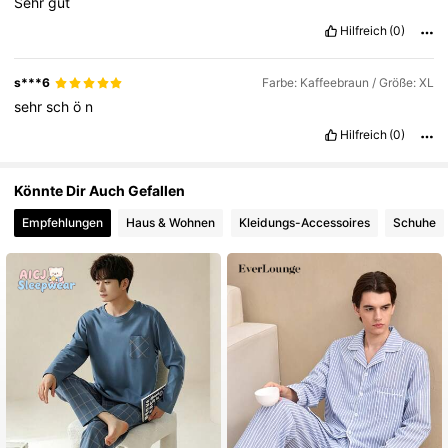
Sehr
gut
Hilfreich
(0)
s***6
Farbe: Kaffeebraun / Größe: XL
sehr
sch
ö
n
Hilfreich
(0)
Könnte Dir Auch Gefallen
Empfehlungen
Haus & Wohnen
Kleidungs-Accessoires
Schuhe