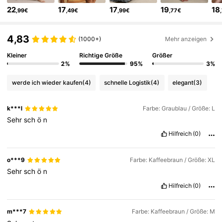
22
17
17
19
18
,99€
,49€
,99€
,77€
22K Follower
4,81
4,83
(1000+)
Mehr anzeigen
22K Follower
4,81
Kleiner
Richtige Größe
Größer
2%
95%
3%
werde ich wieder kaufen
(4)
schnelle Logistik
(4)
elegant
(3)
22K Follower
4,81
k***l
Farbe: Graublau / Größe: L
22K Follower
4,81
Sehr
sch
ö
n
Hilfreich
(0)
22K Follower
4,81
o***9
Farbe: Kaffeebraun / Größe: XL
Sehr
sch
ö
n
22K Follower
4,81
Hilfreich
(0)
22K Follower
4,81
m***7
Farbe: Kaffeebraun / Größe: M