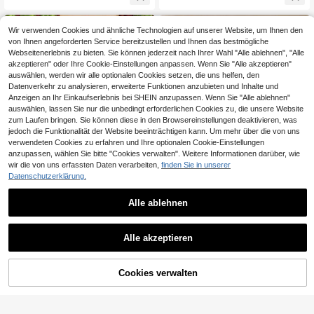
chtwäsche, Herbst Winter Kleidung
Wir verwenden Cookies und ähnliche Technologien auf unserer Website, um Ihnen den
von Ihnen angeforderten Service bereitzustellen und Ihnen das bestmögliche
Webseitenerlebnis zu bieten. Sie können jederzeit nach Ihrer Wahl "Alle ablehnen", "Alle
akzeptieren" oder Ihre Cookie-Einstellungen anpassen. Wenn Sie "Alle akzeptieren"
auswählen, werden wir alle optionalen Cookies setzen, die uns helfen, den
Datenverkehr zu analysieren, erweiterte Funktionen anzubieten und Inhalte und
Anzeigen an Ihr Einkaufserlebnis bei SHEIN anzupassen. Wenn Sie "Alle ablehnen"
auswählen, lassen Sie nur die unbedingt erforderlichen Cookies zu, die unsere Website
zum Laufen bringen. Sie können diese in den Browsereinstellungen deaktivieren, was
jedoch die Funktionalität der Website beeinträchtigen kann. Um mehr über die von uns
verwendeten Cookies zu erfahren und Ihre optionalen Cookie-Einstellungen
Ähnliche vorrätige Artikel anzeigen
Alle ansehen
anzupassen, wählen Sie bitte "Cookies verwalten". Weitere Informationen darüber, wie
wir die von uns erfassten Daten verarbeiten,
finden Sie in unserer
Datenschutzerklärung.
Alle ablehnen
0,01€ sparen
EverLounge
EverLounge
Alle akzeptieren
EverLounge Herren S
EverLounge Herren ei
EU Warehouse
EU Warehouse
Sorry, dieses Produkt ist ausverkauft.
18
21
chlafanzug Set aus Satin Hemd und
nfarbiges Kurzarm T-Shirt und Shor
,76€
18,77€
,99€
Shorts mit zufälligem Polka Punkt
ts Loungewear Set
Muster
Cookies verwalten
AUSVERKAUFT