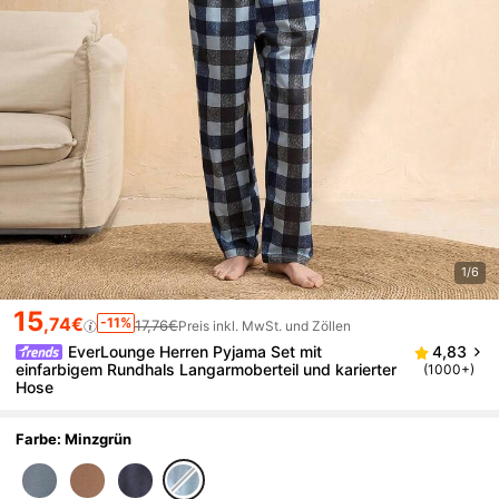
1/6
15
,74€
-11%
17,76€
Preis inkl. MwSt. und Zöllen
EverLounge Herren Pyjama Set mit
4,83
einfarbigem Rundhals Langarmoberteil und karierter
(1000+)
Hose
Farbe: Minzgrün