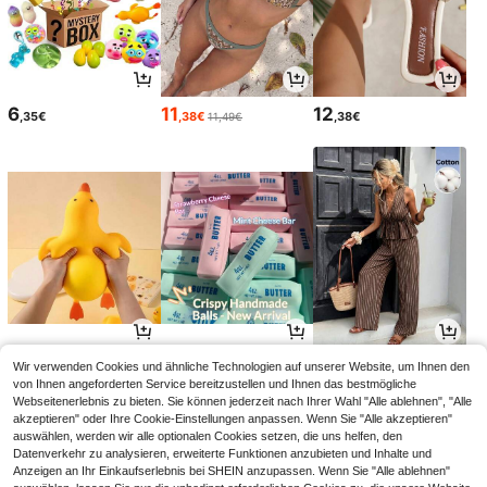
6
11
12
,35€
,38€
,38€
11,49€
5
10
21
Wir verwenden Cookies und ähnliche Technologien auf unserer Website, um Ihnen den
,43€
,69€
,49€
von Ihnen angeforderten Service bereitzustellen und Ihnen das bestmögliche
Webseitenerlebnis zu bieten. Sie können jederzeit nach Ihrer Wahl "Alle ablehnen", "Alle
akzeptieren" oder Ihre Cookie-Einstellungen anpassen. Wenn Sie "Alle akzeptieren"
auswählen, werden wir alle optionalen Cookies setzen, die uns helfen, den
Datenverkehr zu analysieren, erweiterte Funktionen anzubieten und Inhalte und
Anzeigen an Ihr Einkaufserlebnis bei SHEIN anzupassen. Wenn Sie "Alle ablehnen"