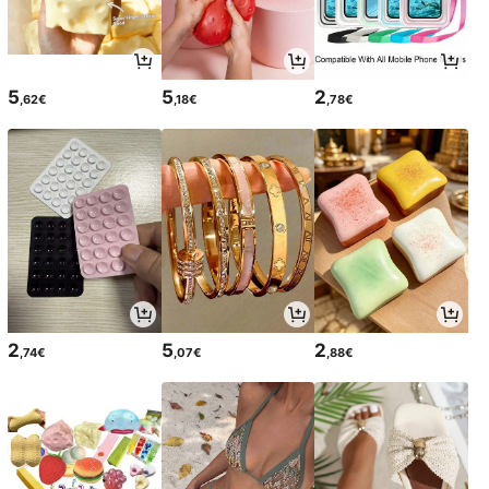
5
5
2
,62€
,18€
,78€
2
5
2
,74€
,07€
,88€