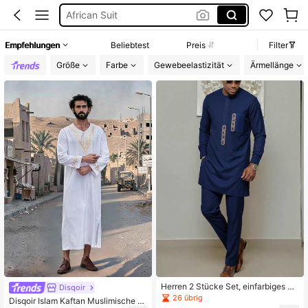
African Suit
African Wear Men
Empfehlungen
Beliebtest
Preis
Filter
Kaftan Herren
Größe
Farbe
Gewebeelastizität
Ärmellänge
Afrikanische Kleidung Herren
Herren 2 Stücke Set, einfarbiges La
Disqoir
ngarm Kaftan Top und lässige Hose,
26 übrig
Disqoir Islam Kaftan Muslimische M
mit Goldstickerei verzierte tradition