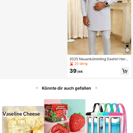
2025 Neuankömmling Dashiri Herre
n Set, grauer Rundhals Langarm Lu
20 übrig
xus Marke Herren Lässig Slim Fit An
39
zug, Hochzeit/Bankett Kaftan
,14€
Könnte dir auch gefallen