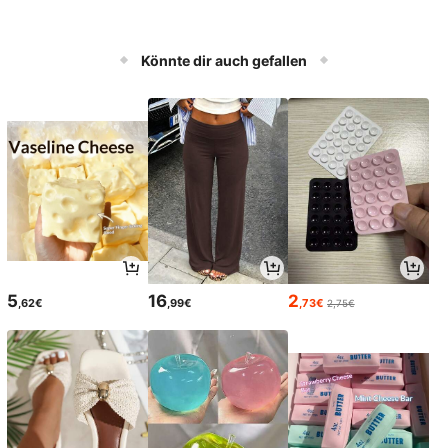
Könnte dir auch gefallen
5
16
2
,62€
,99€
,73€
2,75€