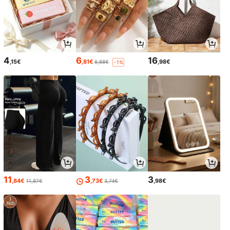
4
6
16
,15€
,81€
,98€
6,88€
-1%
11
3
3
,84€
,73€
,98€
11,87€
3,74€