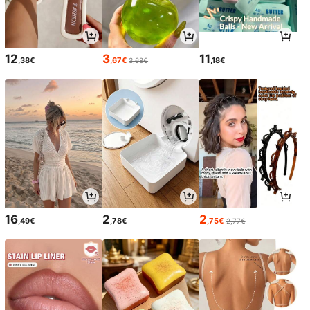
12
3
11
,38€
,67€
,18€
3,68€
16
2
2
,49€
,78€
,75€
2,77€