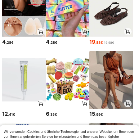
4
4
19
,28€
,28€
,88€
19,98€
12
6
15
,41€
,35€
,99€
Wir verwenden Cookies und ähnliche Technologien auf unserer Website, um Ihnen den
von Ihnen angeforderten Service bereitzustellen und Ihnen das bestmögliche