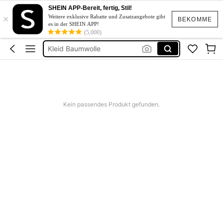
SHEIN APP-Bereit, fertig, Stil!
Kurze Kleider Sommer
×
Weitere exklusive Rabatte und Zusatzangebote gibt
BEKOMME
es in der SHEIN APP!
Bikini
(5,000)
Kleid Baumwolle
Kurze Hose Männer
Kleid Weiß Sommer
Kurze Kleider Sommer
Kein passendes Produkt gefunden.