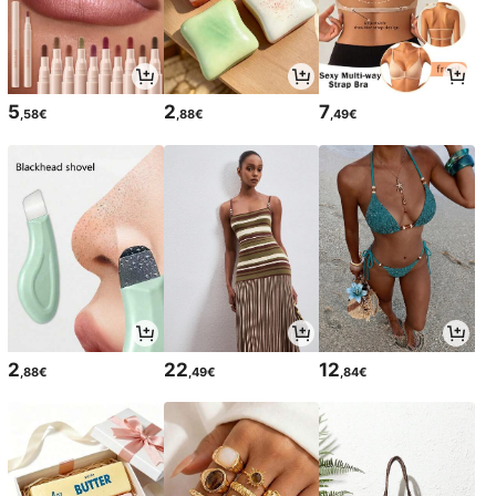
5
2
7
,58€
,88€
,49€
2
22
12
,88€
,49€
,84€