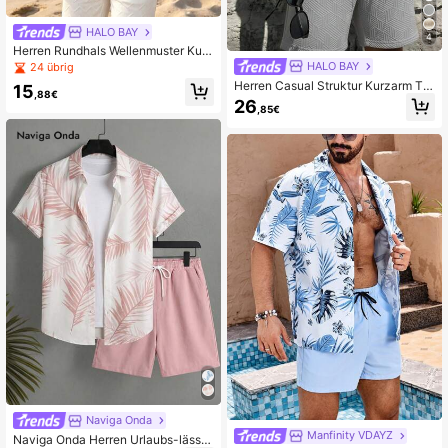
HALO BAY
4
Herren Rundhals Wellenmuster Kurz
arm Top und Shorts Lässig Alltag St
HALO BAY
24 übrig
rand Set
Herren Casual Struktur Kurzarm T-
15
,88€
Shirt und Shorts Set, geeignet für Ur
26
,85€
laub, Lässig und täglichen Gebrauc
h
Naviga Onda
Manfinity VDAYZ
Naviga Onda Herren Urlaubs-lässig