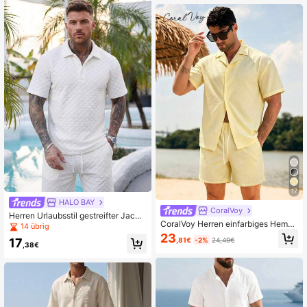
17
HALO BAY
CoralVoy
Herren Urlaubsstil gestreifter Jacqu
CoralVoy Herren einfarbiges Hemd
ard Kurzarm Polo und Casual Short
14 übrig
und Shorts Strandset, Urlaub
s Set
23
,81€
-2%
24,49€
17
,38€