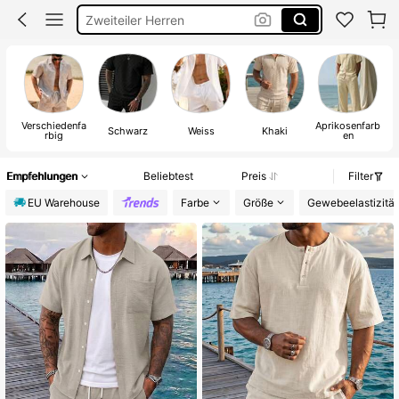
Männer 2 Teiler Sommer
Partner Outfit
Herren Sommer Outfit
Verschiedenfa
Aprikosenfarb
Schwarz
Weiss
Khaki
rbig
en
Empfehlungen
Beliebtest
Preis
Filter
EU Warehouse
Farbe
Größe
Gewebeelastizität