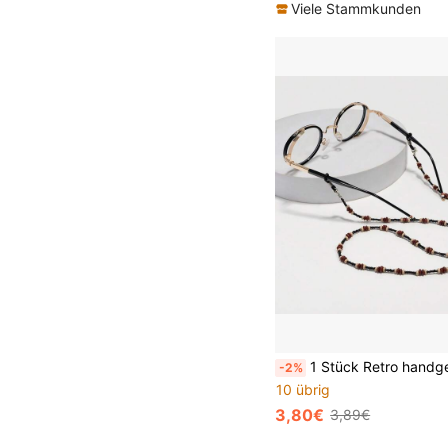
Viele Stammkunden
1 Stück Retro handgefertigte Perlenkette/Masken-Kette aus Acryl gegen Verlust, Doppelnutzung
-2%
10 übrig
3,80€
3,89€