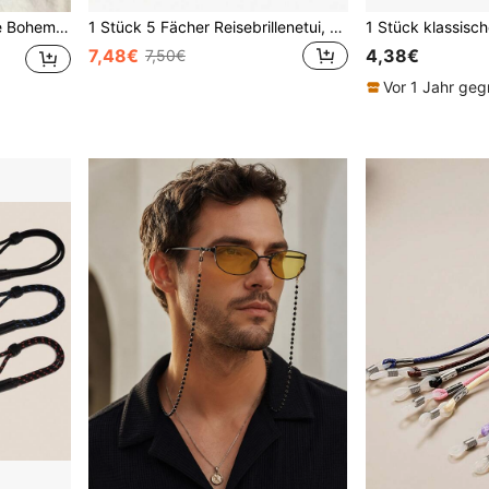
hluss und Silikonring, Zubehör für Brillen (Brillen nicht enthalten)
1 Stück 5 Fächer Reisebrillenetui, Brillenaufbewahrungsbox, faltbares Mehrfachbrillenetui aus Leder, tragbares Brillenetui für Damen und Herren, einfache faltbare Brillenaufbewahrungsbox, tragbarer Reiseorganizer, Brillenhalter
7,48€
4,38€
7,50€
Vor 1 Jahr geg