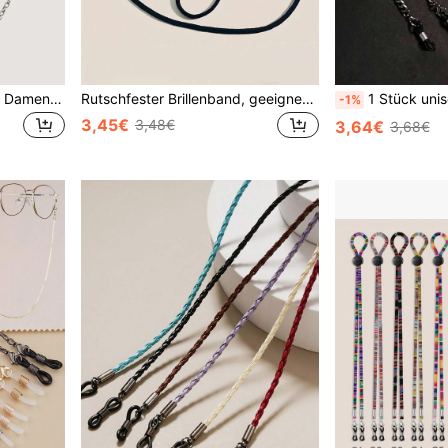
1 Stück Metall Brillen Kette Damen Brillen Kette/Lanyard, Lesebrille Hängekette, Reise Dekoration Accessoire, rutschfester modischer Brillenriemen
Rutschfester Brillenband, geeignet für Männer und Frauen, Brillenkette, Brillenzubehör, ideale Geschenkauswahl
1 Stück unisex Metallbrillenkette, Brillenband, Masken
-1%
3,45€
3,48€
3,64€
3,68€