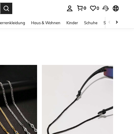
0
0
ess Enter to select.
errenkleidung
Haus & Wohnen
Kinder
Schuhe
Schmuck & Acces