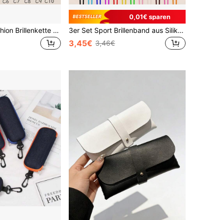
0,01€ sparen
1 Stück Boho Fashion Brillenkette Seil Sonnenbrillenband Neckholderband Winddichtes Maskenband Brillenband Verstellbarer Gesichtsbedeckungshalter Herren Brillenzubehör
3er Set Sport Brillenband aus Silikon, rutschfeste Brillenleine, Outdoor Sport Brillen Kette Halterung für Herren, Halloween
3,45€
3,46€