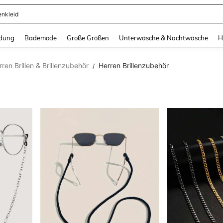
ertops
and down arrow keys to navigate search Zuletzt gesucht and Suche und Finde. Pr
dung
Bademode
Große Größen
Unterwäsche & Nachtwäsche
H
rren Brillen & Brillenzubehör
Herren Brillenzubehör
/