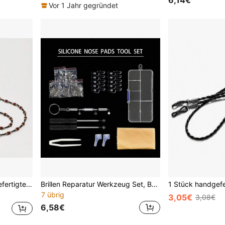
Vor 1 Jahr gegründet
 geeignet für Lese- und Modebrillen
Brillen Reparatur Werkzeug Set, Brillen Schrauben, Nasenpads, Optik Reparatur Werkzeug Set
7 übrig
3,05€
3,08€
6,58€