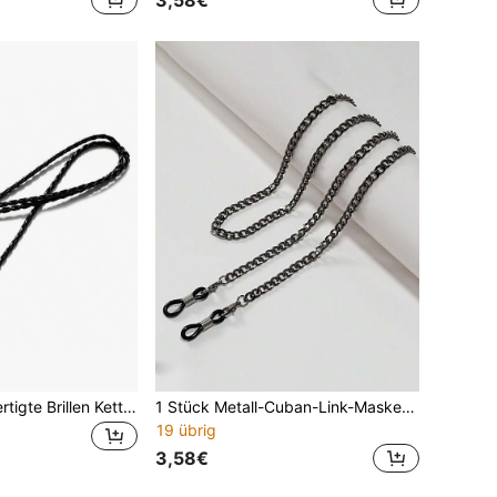
1 Stück handgefertigte Brillen Kette aus PU-Leder, Unisex rutschfeste Brillen Kordel, minimalistischer Stil Brillen Kette Halskette, Brillen Zubehör
1 Stück Metall-Cuban-Link-Maskenkette, rutschfeste Brillenketten-Halskette, Brillen-Zubehör mit doppeltem Nutzen als Anti-Verlust-Lanyard
19 übrig
3,58€