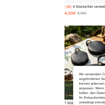
4 Stücke/Set verstellbarer Sport Brillenhalter, unisex Brillen
-3%
4,23€
4,38€
Wir verwenden Co
angeforderten Ser
können jederzeit 
anpassen. Wenn Si
helfen, den Date
Ihr Einkaufserle
unbedingt erford