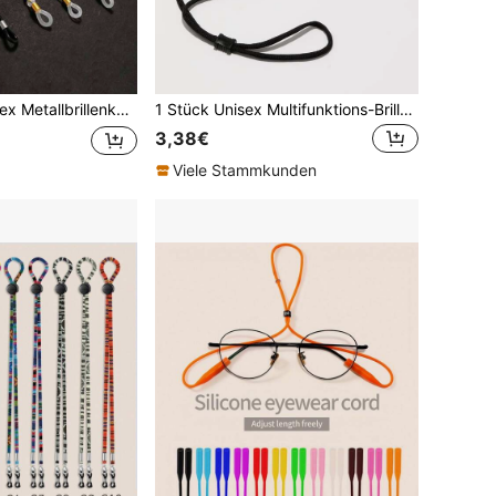
band, Brillenaufhängeseil, multifunktionale Anti-Verlust Maskenhalterung
1 Stück Unisex Multifunktions-Brillen Anti-Verlust Silikonband mit Ohrhörer Anti-Verlust-Seil, entworfen für Outdoor-Sport, verstellbares Schnallen-Design Brillenhalter (Brillen nicht enthalten). Leichtes Material, 6g Gewicht, geeignet für Aktivitäten wie Reiten, Surfen, Wandern, Fahren, Touren, Camping usw. Einstellbare Elastizität des Silikon-Reibungsverschlusses, Multifunktionsseil für verschiedene Szenarien - Anti-Verlust-Gurt für Brillen, Kopfhörer oder Outdoor-Aktivitäten wie Radfahren. Verstellbare Länge und Elastizität. Brillenzubehör
3,38€
Viele Stammkunden