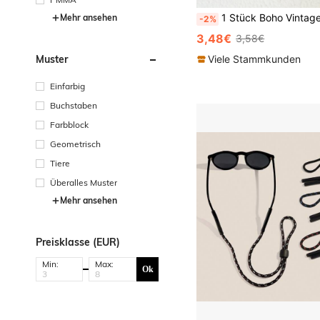
1 Stück Boho Vintage Bohemian Retro Stil gestreifter Paisley geflochtener Regenbogen Karomuster personalisierter Outdoor Sport Anti-Verlust Schlüsselband, aus Leinen mit Metallversc
Mehr ansehen
-2%
3,48€
3,58€
Viele Stammkunden
Muster
Einfarbig
Buchstaben
Farbblock
Geometrisch
Tiere
Überalles Muster
Mehr ansehen
Preisklasse (EUR)
Min:
Max:
Ok