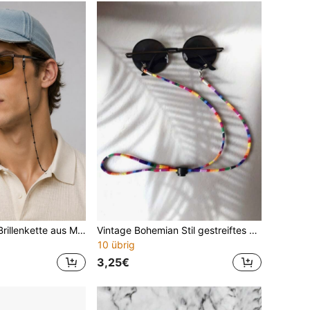
1 Stück Vintage-Brillenkette aus Metall mit Perlen in Gun schwarz, minimalistisches Ketten-Design, unisex, vielseitiges Brillen-Accessoire für den Alltag, Pendeln und Reisen
Vintage Bohemian Stil gestreiftes Paisley Muster Brillenband, Leinen Brillen Anti-Verlust Riemen mit Metallschnalle
10 übrig
3,25€