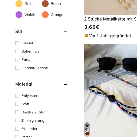
Gelb
Braun
Violett
Orange
3,66€
Stil
Vor 1 Jahr gegründet
Casual
Bohemian
Party
ElegantEleganz
Material
Polyester
Stoff
Rostfreier Stahl
Zinklegierung
PU Leder
PMMA