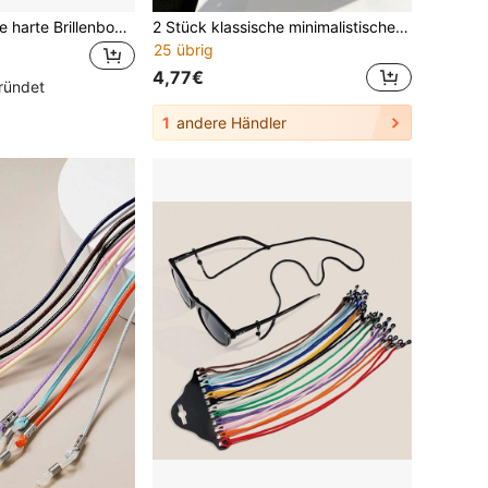
1 Stück klassische harte Brillenbox, tragbar mit Reißverschluss, modische Brillenaufbewahrungsbox, schützendes Brillen-Zubehör für Männer und Frauen [Hinweis: Schwarz ist Schwarz-Blau!]
2 Stück klassische minimalistische Brillenetui, unisex tragbare Brillenbox, kann auch Karten, Schreibwaren, Kopfhörer oder Ladekabel aufbewahren, ideal für Reisen und Gepäckorganisation, modisches Brillenzubehör für Frauen
25 übrig
4,77€
ründet
1
andere Händler