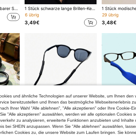
kordel, Brillenzubehör
1 Stück schwarze lange Brillen-Kette für Herren mit Perlen, Vintage rutschfeste Halterung, modisches Brillen-Accessoire für Streetwear, Outdoor-Fotografie, Urlaub, gegen Verlust (Perlenanzahl zufällig, Länge zum Zuschneiden)
6 übrig
29 übrig
3,49€
3,48€
okies und ähnliche Technologien auf unserer Website, um Ihnen den 
vice bereitzustellen und Ihnen das bestmögliche Webseitenerlebnis zu
nach Ihrer Wahl "Alle ablehnen", "Alle akzeptieren" oder Ihre Cookie-Ei
e "Alle akzeptieren" auswählen, werden wir alle optionalen Cookies s
nverkehr zu analysieren, erweiterte Funktionen anzubieten und Inhalte
bnis bei SHEIN anzupassen. Wenn Sie "Alle ablehnen" auswählen, lassen
erlichen Cookies zu, die unsere Website zum Laufen bringen. Sie könne
1 Stück Must-Have tragbare faltbare Lupe! Mini-Taschenlupe mit Lederhülle zum Lesen, für Schmuck, Münzen, Basteln und Hobbys
1 Stück einstellbarer Silikon Brillenband, blau & schwarz Brillenkordel, Anti-Verlust Brillenband, geeignet für Sport & alle Jahreszeiten