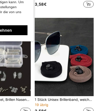
htigen kann. Um
3,58€
nstellungen
ir die von uns
lehnen
Brillenreparatur-Set, Brillen Nasenpads Schrauben Muttern Schraubenzieher Werkzeugset, tragbare Haushalts-Brillenpflege-Zubehörbox
1 Stück Unisex Brillenband, weiches Sport Brillenband, Brillenband, verstellbarer rutschfester Brillenhalter für Laufen Lesen Sport Outdoor
19 übrig
3,58€