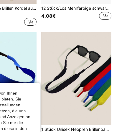
1 Stück modische Brillen Kordel aus Wachsschnur, rutschfeste Brillen Kette, minimalistische modische Brillen Anti-Fall Seil, geeignet für tägliche Kombinationen
12 Stück/Los Mehrfarbige schwarze Nylon Brillenkordel Halter, modische Brillen für Brillenkordel Halskette Riemen
4,08€
von Ihnen
 bieten. Sie
nstellungen
etzen, die uns
 und Anzeigen an
 Sie nur die
n diese in den
1 Stück Unisex Sport Mode Brillenband, aus Neopren Material, verstellbar elastisch für Schwimmen, Skifahren, Outdoor Aktivitäten
1 Stück Unisex Neopren Brillenband, Brillen Kette Neopren Brillen Schnur Schlüsselband zum Schwimmen, Skifahren und Sport