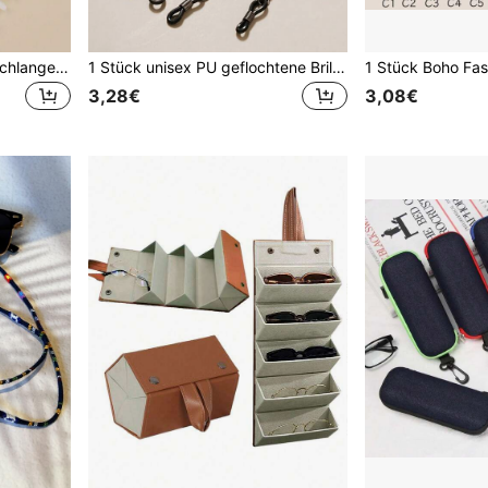
2 Stücke Metallkette mit Schlangenknochen-Optik für Brillen, modische Brillenkette, 1,2 M runde Schlange
1 Stück unisex PU geflochtene Brillenkette, Mehrfarbiges Brillenband zum Aufhängen für Lesebrillen, Brillenzubehör Anti-Verlust-Riemen
3,28€
3,08€