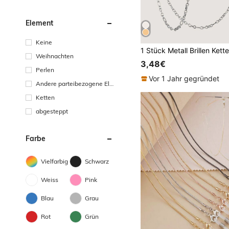
Element
Keine
Weihnachten
3,48€
Perlen
Vor 1 Jahr gegründet
Andere parteibezogene Ele
mente
Ketten
abgesteppt
Farbe
Vielfarbig
Schwarz
Weiss
Pink
Blau
Grau
Rot
Grün