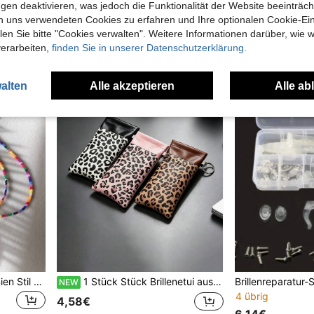
gen deaktivieren, was jedoch die Funktionalität der Website beeinträc
3,48€
3,38€
n uns verwendeten Cookies zu erfahren und Ihre optionalen Cookie-Ei
Viele Stammkunden
n Sie bitte "Cookies verwalten". Weitere Informationen darüber, wie w
verarbeiten,
finden Sie in unserer Datenschutzerklärung.
alten
Alle akzeptieren
Alle ab
1 Stück Boho Retro Bohemien Stil gestreifter Paisley Webmuster Regenbogen Karomuster personalisierter Outdoor Sport Anti-Verlust Brillenband, in mehreren Farben erhältlich, aus Leinen mit Metallkarabiner und Silikonring (Brille nicht enthalten)
1 Stück Stück Brillenetui aus PU-Leder mit Leopardenmuster, Schlüsselring, Druckverschluss und automatischem Verschluss, tragbare modische Brillenaufbewahrungstasche, 3 Farben für Damen und Herren
NEW
4 übrig
4,58€
6,14€