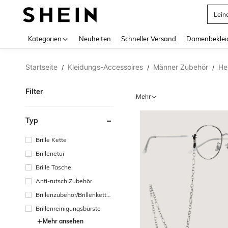
Somm
Use up 
Kategorien
Neuheiten
Schneller Versand
Damenbeklei
Startseite
Kleidungs-Accessoires
Männer Zubehör
He
/
/
/
Filter
Mehr
Typ
Brille Kette
Brillenetui
Brille Tasche
Anti-rutsch Zubehör
Brillenzubehör/Brillenkette
nzubehör
Brillenreinigungsbürste
Mehr ansehen