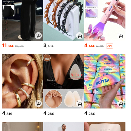
11
3
4
,84€
,78€
,44€
11,87€
4,69€
-5%
4
4
4
,81€
,28€
,28€