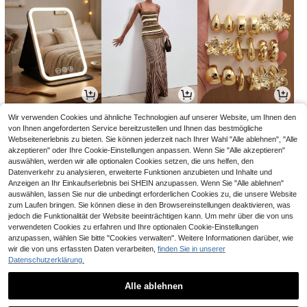
3
22
4
Wir verwenden Cookies und ähnliche Technologien auf unserer Website, um Ihnen den
,98€
,49€
,60€
von Ihnen angeforderten Service bereitzustellen und Ihnen das bestmögliche
Webseitenerlebnis zu bieten. Sie können jederzeit nach Ihrer Wahl "Alle ablehnen", "Alle
akzeptieren" oder Ihre Cookie-Einstellungen anpassen. Wenn Sie "Alle akzeptieren"
auswählen, werden wir alle optionalen Cookies setzen, die uns helfen, den
Datenverkehr zu analysieren, erweiterte Funktionen anzubieten und Inhalte und
Anzeigen an Ihr Einkaufserlebnis bei SHEIN anzupassen. Wenn Sie "Alle ablehnen"
auswählen, lassen Sie nur die unbedingt erforderlichen Cookies zu, die unsere Website
zum Laufen bringen. Sie können diese in den Browsereinstellungen deaktivieren, was
jedoch die Funktionalität der Website beeinträchtigen kann. Um mehr über die von uns
verwendeten Cookies zu erfahren und Ihre optionalen Cookie-Einstellungen
anzupassen, wählen Sie bitte "Cookies verwalten". Weitere Informationen darüber, wie
wir die von uns erfassten Daten verarbeiten,
finden Sie in unserer
Datenschutzerklärung.
11
6
19
,49€
,81€
,88€
19,98€
Alle ablehnen
1