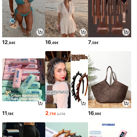
12
16
7
,84€
,49€
,58€
11
2
16
,18€
,75€
,98€
2,77€