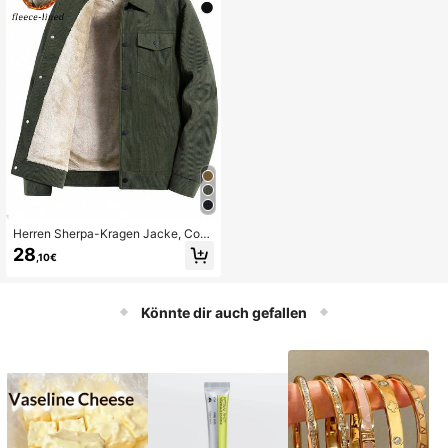
Herren Sherpa-Kragen Jacke, Cord
-Steppmantel, verstärkter Arbeitsm
28
,10€
antel, Herbst/Winter Sport
Könnte dir auch gefallen