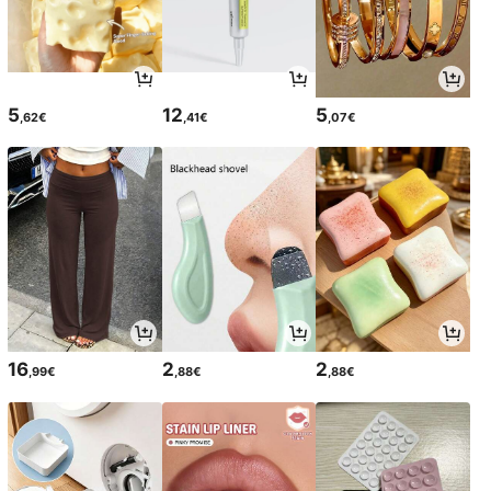
5
12
5
,62€
,41€
,07€
16
2
2
,99€
,88€
,88€