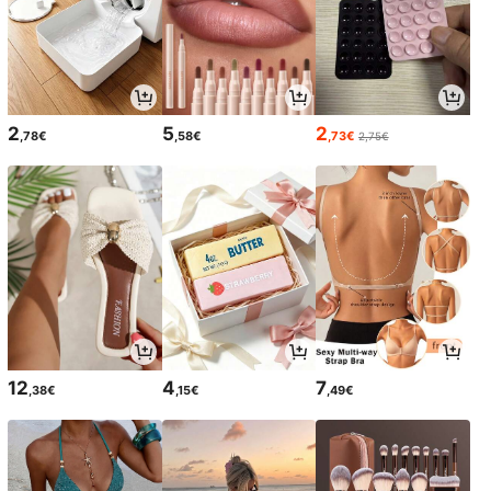
2
5
2
,78€
,58€
,73€
2,75€
12
4
7
,38€
,15€
,49€