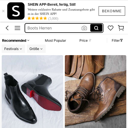
Cowboy Schuhe Herren
SHEIN APP-Bereit, fertig, Stil!
×
Stiefel Herren
Weitere exklusive Rabatte und Zusatzangebote gibt
BEKOMME
es in der SHEIN APP!
Boots
(5,000)
Boots Herren
Herren Schuhe
Recommended
Most Popular
Price
Filter
Cowboy Schuhe Herren
Festivals
Größe
Stiefel Herren