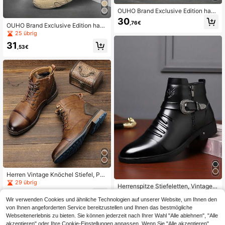
OUHO Brand Exclusive Edition hand
genähte Oktopus-Herren-Knöchels
30
,76€
tiefel, Herren-High-Top-Leder-Reit
OUHO Brand Exclusive Edition hand
stiefel
genähte Oktopus Herren-Knöchelst
25 übrig
iefel, Herren-High-Top Leder-Reitst
31
iefel
,53€
Herren Vintage Knöchel Stiefel, Pat
chwork Obermaterial, Gummi Zweif
29 übrig
Herrenspitze Stiefeletten, Vintage-
arbige rutschfeste Sohle, Innerer Re
Metall-geschnitzte Schnalle Seiten
42
43
ißverschluss, Outdoor Lässig Stiefe
,69€
-6%
45,82€
,85€
reißverschluss Stiefeletten, niedrige
Wir verwenden Cookies und ähnliche Technologien auf unserer Website, um Ihnen den
l, Beige Naht, passt zu Jeans
r Blockabsatz Dress Party Schuhe
von Ihnen angeforderten Service bereitzustellen und Ihnen das bestmögliche
Webseitenerlebnis zu bieten. Sie können jederzeit nach Ihrer Wahl "Alle ablehnen", "Alle
akzeptieren" oder Ihre Cookie-Einstellungen anpassen. Wenn Sie "Alle akzeptieren"