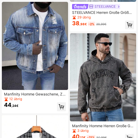
STEELVANCE
STEELVANCE Herren Große Größen
Patchwork Ärmel Dunkelblau Deni
29 übrig
m Kragen Kurzarm Jacke
38
,98€
-2%
39,99€
Manfinity Homme Gewaschene, Ze
rrissene Jeansjacke Für Herren In Ü
12 übrig
bergröße
44
,24€
Manfinity Homme Herren Große Grö
ßen Lässige Outdoor Mode Langar
3 übrig
m Denim Jacke, Herren Säurewasc
40
,12€
-21%
50,99€