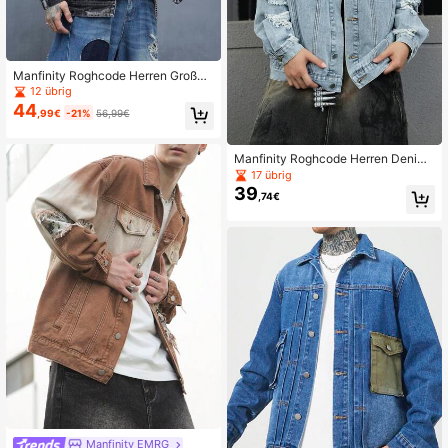
Manfinity Roghcode Herren Große
Größen Jeansjanke mit Knopfleiste,
12 übrig
Langarm, Tasche, Lässig, Herbst
44
,99€
-21%
56,99€
Manfinity Roghcode Herren Denim
Jacke in Große Größen mit Knopflei
17 übrig
ste, Tasche und einfachem Lässig
39
,74€
Design
Manfinity EMRG