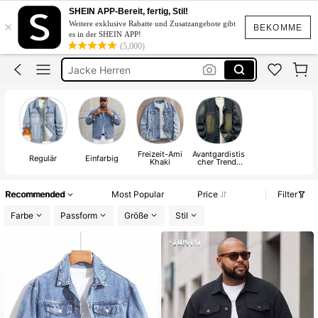
Herren Jeansjacke
SHEIN APP-Bereit, fertig, Stil!
×
Weitere exklusive Rabatte und Zusatzangebote gibt
Denim Jacket Plus Size
BEKOMME
es in der SHEIN APP!
(5,000)
Jacke Herren
Jeans Jacke Herren Große Größen
Weste Herren Jeans
Herren Jeansjacke
Freizeit-Ami
Avantgardistis
Regulär
Einfarbig
Khaki
cher Trend-
Street Casual
Recommended
Most Popular
Price
Filter
Farbe
Passform
Größe
Stil