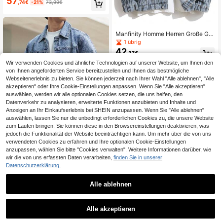
57
,74€
-21%
73,99€
Manfinity Homme Herren Große Grö
ßen Knopfverschluss Langarm Tasc
1 übrig
hen Freizeitjacke aus Disco-Denim,
42
,37€
für Freunde
Wir verwenden Cookies und ähnliche Technologien auf unserer Website, um Ihnen den
von Ihnen angeforderten Service bereitzustellen und Ihnen das bestmögliche
Webseitenerlebnis zu bieten. Sie können jederzeit nach Ihrer Wahl "Alle ablehnen", "Alle
akzeptieren" oder Ihre Cookie-Einstellungen anpassen. Wenn Sie "Alle akzeptieren"
auswählen, werden wir alle optionalen Cookies setzen, die uns helfen, den
Datenverkehr zu analysieren, erweiterte Funktionen anzubieten und Inhalte und
Anzeigen an Ihr Einkaufserlebnis bei SHEIN anzupassen. Wenn Sie "Alle ablehnen"
auswählen, lassen Sie nur die unbedingt erforderlichen Cookies zu, die unsere Website
zum Laufen bringen. Sie können diese in den Browsereinstellungen deaktivieren, was
jedoch die Funktionalität der Website beeinträchtigen kann. Um mehr über die von uns
verwendeten Cookies zu erfahren und Ihre optionalen Cookie-Einstellungen
anzupassen, wählen Sie bitte "Cookies verwalten". Weitere Informationen darüber, wie
wir die von uns erfassten Daten verarbeiten,
finden Sie in unserer
Manfinity Homme Herren Denim Ja
Datenschutzerklärung.
cke in Große Größen, langärmlig, lä
1 übrig
ssig, hellblau, verwaschen, für den
33
Alle ablehnen
,24€
Herbst
1
1
Alle akzeptieren
Manfinity Homme Herren Große Grö