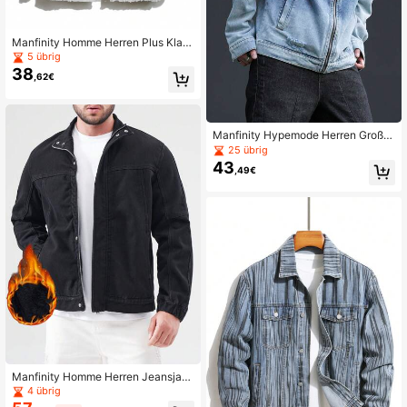
Manfinity Homme Herren Plus Klap
pentasche Denim Jacke Ohne Kap
5 übrig
uze
38
,62€
Manfinity Hypemode Herren Große
Größen Lässige zerrissene Denim J
25 übrig
acke mit Frontreißverschluss, Herbs
43
,49€
t
Manfinity Homme Herren Jeansjac
ke Zum Knöpfen in großen Größen
4 übrig