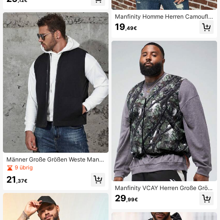
Manfinity Homme Herren Camoufla
ge Bedruckte Weste, Übergröße
19
,49€
Männer Große Größen Weste Mante
l mit Reißverschluss
9 übrig
21
,37€
Manfinity VCAY Herren Große Größ
en gewebte bedruckte Lässig West
29
,99€
e, für Herbst und Winter