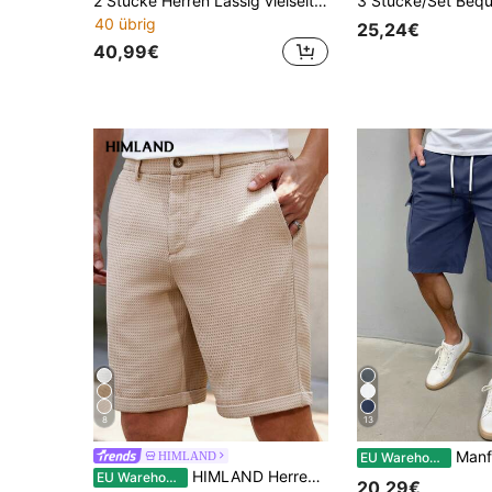
2 Stücke Herren Lässig vielseitige einfache Cargohosen
40 übrig
25,24€
40,99€
8
13
Manfinity Homme Herren Cargo Shorts in Große Größen mit 
HIMLAND
EU Warehouse
HIMLAND Herren einfarbige gewebte Shorts, knielang im Old Money Stil, Waffelstruktur lässige Sommerhose, ideal für den täglichen Gebrauch, Urlaub, Vatertagsgeschenke, Fußball
EU Warehouse
20,29€