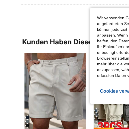
Wir verwenden Co
angeforderten Ser
können jederzeit 
anpassen. Wenn Si
Kunden Haben Diese Artikel A
helfen, den Date
Ihr Einkaufserle
unbedingt erford
Browsereinstellun
mehr über die vo
anzupassen, wähle
erfassten Daten 
Cookies verw
4