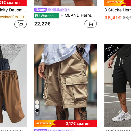
9
01€ sparen
rren Große Größen Einfarbige Lässige Weite Shorts mit Taschen, Jogginghose
HIMLAND
HIMLAND Herren Große Größen Beige Kordelzug Taille Lässig Tropische Shorts, Urlaub, Vatertagsgeschenke Urlaub Sommer, Fußball
EU Warehouse
in Gewebter Stoff Herren-Shorts in Übergröße
38,41€
38,
22,27€
6
0,17€ sparen
HEERKESEN