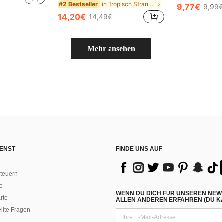
in Tropisch Strandshorts für Herren
#2 Bestseller
9,77€
9,99
14,20€
14,49€
Mehr ansehen
ENST
FINDE UNS AUF
teuern
e
WENN DU DICH FÜR UNSEREN NEW
rte
ALLEN ANDEREN ERFAHREN (DU KA
ellte Fragen