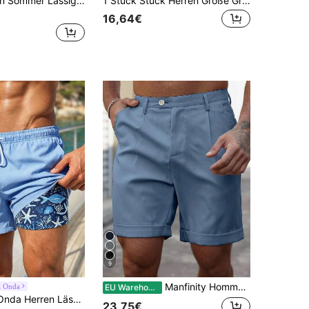
2 Stück Herren Sommer Lässig Mode Cargohose Outdoor Mehrfach-Taschen Caprihose in Großen Größen
1 Stück Stück Herren Große Größen Cargo Lässig Mode Shorts, Outdoor Sport Locker sitzende Bermuda Shorts
16,64€
9
Manfinity Homme Herren Shorts in Große Größen mit Falten und Taschen Einfarbig, geeignet für den täglichen Sommergebrauch
a Onda
EU Warehouse
seitig Taschen Kordelzug Taille Strandshorts Für Meeresufer
23,75€