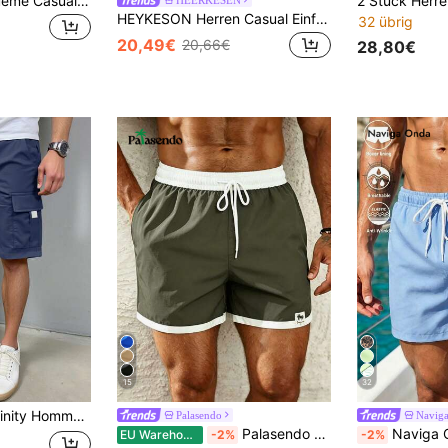
3 Stücke/Set Bequeme Casual Sport Caprihosen für Herren in Große Größen
HEYKESON Herren Casual Einfarbige Cargoshorts
32 übrig
20,49€
20,66€
28,80€
15
32
Kordelzug an der Taille, geeignet für Pendeln, Reisen, Lässig, Wochenendausflüge, Outdoor-Aktivitäten und gesellige Anlässe
Palasendo
Navig
Palasendo Herren-Strandshorts für den Sommer in Zweifarben-Optik mit Kordelzug, für den Urlaub
Naviga Onda Herren Lässig Viel
EU Warehouse
-2%
-2%