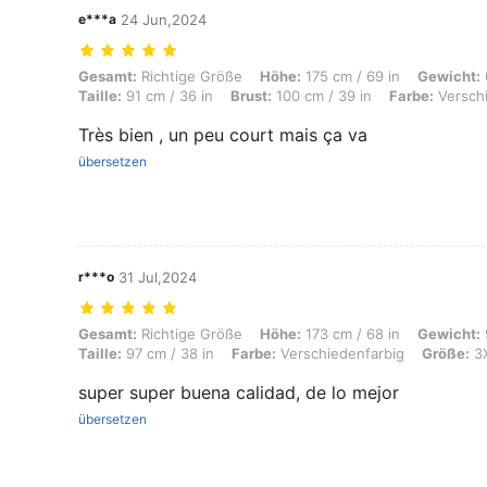
e***a
24 Jun,2024
Gesamt: Richtige Größe, Höhe: 175 cm / 69 in, Gewicht: 60 kg / 132 lb
Gesamt:
Richtige Größe
Höhe:
175 cm / 69 in
Gewicht:
Taille:
91 cm / 36 in
Brust:
100 cm / 39 in
Farbe:
Verschi
Très bien , un peu court mais ça va
übersetzen
r***o
31 Jul,2024
Gesamt: Richtige Größe, Höhe: 173 cm / 68 in, Gewicht: 90 kg / 198 l
Gesamt:
Richtige Größe
Höhe:
173 cm / 68 in
Gewicht:
Taille:
97 cm / 38 in
Farbe:
Verschiedenfarbig
Größe:
3
super super buena calidad, de lo mejor
übersetzen