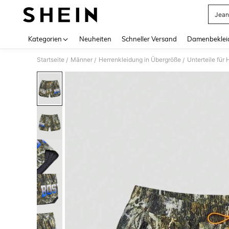
Jean
Use up 
Kategorien
Neuheiten
Schneller Versand
Damenbeklei
Startseite
Männer
Herrenkleidung in Übergröße
Unterteile für
/
/
/