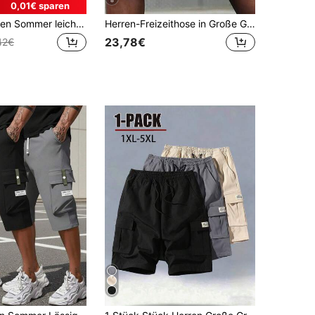
8
0,01€ sparen
3 Stücke Herren Sommer leichte Cargo Shorts in Große Größen mit Mehrfachtaschen, modische lässige Bermuda Hosen
Herren-Freizeithose in Große Größen, 8 Zoll, mit Kordelzugbund, Seitentaschen, Label-Patch und gestreiftem Saum, locker und atmungsaktiv, Street-Basketball-Shorts
23,78€
42€