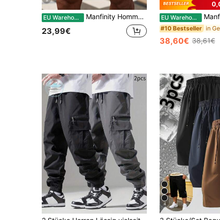
9
0,
Manfinity Homme Herren Große Größen Lässig einfarbige Bermuda Shorts mit Reißverschluss und schrägen Taschen, für den Sommer
Manfinity Dauomo 3 Stück/Set He
EU Warehouse
EU Warehouse
#10 Bestseller
23,99€
38,60€
38,61€
4