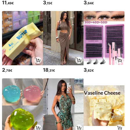
11
3
3
,49€
,15€
,64€
2
18
3
,78€
,31€
,82€