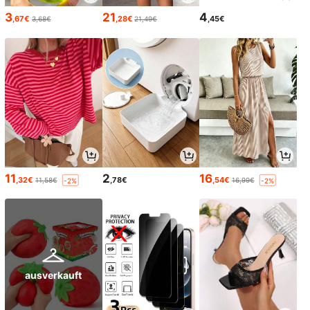
3
21
4
,67€
,28€
,45€
3,68€
21,49€
11
2
16
,32€
,78€
,54€
11,58€
16,99€
-2%
-2%
ausverkauft