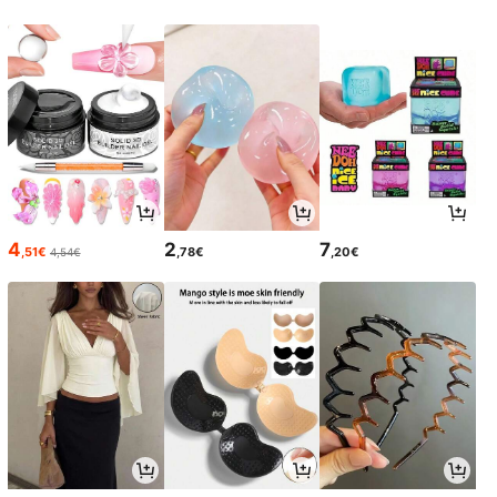
4
2
7
,51€
,78€
,20€
4,54€