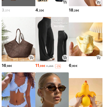
3
4
18
,37€
,33€
,28€
16
11
6
,98€
,06€
,90€
11,35€
-2%