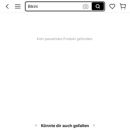
Kleid Baumwolle
Kurze Hose Männer
Kleid Weiß Sommer
Kurze Kleider Sommer
Kein passendes Produkt gefunden.
Könnte dir auch gefallen