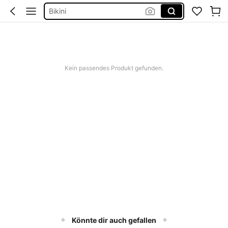
Kleid Baumwolle
Kurze Hose Männer
Kleid Weiß Sommer
Kurze Kleider Sommer
Kein passendes Produkt gefunden.
Könnte dir auch gefallen