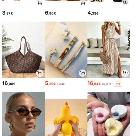
3
6
4
,37€
,90€
,33€
16
5
16
,98€
,29€
,54€
5,34€
16,99€
-2%