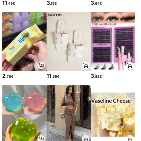
11
3
3
,49€
,15€
,64€
2
11
3
,78€
,59€
,82€