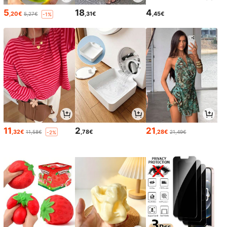
5
18
4
,20€
,31€
,45€
5,27€
-1%
11
2
21
,32€
,78€
,28€
11,58€
21,49€
-2%