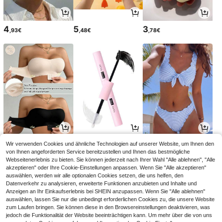
4
5
3
,93€
,48€
,78€
11
3
14
Wir verwenden Cookies und ähnliche Technologien auf unserer Website, um Ihnen den
,49€
,94€
,99€
3,98€
-1%
von Ihnen angeforderten Service bereitzustellen und Ihnen das bestmögliche
Webseitenerlebnis zu bieten. Sie können jederzeit nach Ihrer Wahl "Alle ablehnen", "Alle
akzeptieren" oder Ihre Cookie-Einstellungen anpassen. Wenn Sie "Alle akzeptieren"
auswählen, werden wir alle optionalen Cookies setzen, die uns helfen, den
Datenverkehr zu analysieren, erweiterte Funktionen anzubieten und Inhalte und
Anzeigen an Ihr Einkaufserlebnis bei SHEIN anzupassen. Wenn Sie "Alle ablehnen"
auswählen, lassen Sie nur die unbedingt erforderlichen Cookies zu, die unsere Website
zum Laufen bringen. Sie können diese in den Browsereinstellungen deaktivieren, was
jedoch die Funktionalität der Website beeinträchtigen kann. Um mehr über die von uns