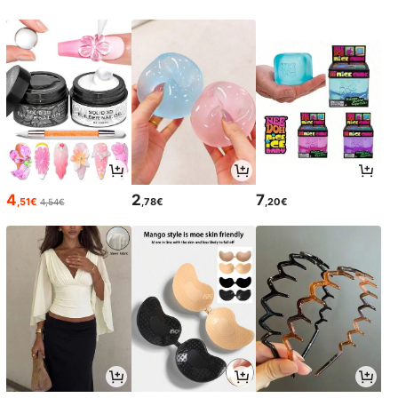
4
2
7
,51€
,78€
,20€
4,54€