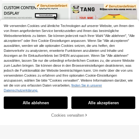
namen für den Como Fußballclub in
der italienischen Liga bereitgestellt
Wir verwenden Cookies und ähnliche Technologien auf unserer Website, um Ihnen den
von Ihnen angeforderten Service bereitzustellen und Ihnen das bestmögliche
Webseitenerlebnis zu bieten. Sie können jederzeit nach Ihrer Wahl "Alle ablehnen", "Alle
akzeptieren" oder Ihre Cookie-Einstellungen anpassen. Wenn Sie "Alle akzeptieren"
auswählen, werden wir alle optionalen Cookies setzen, die uns helfen, den
Datenverkehr zu analysieren, erweiterte Funktionen anzubieten und Inhalte und
Anzeigen an Ihr Einkaufserlebnis bei SHEIN anzupassen. Wenn Sie "Alle ablehnen"
auswählen, lassen Sie nur die unbedingt erforderlichen Cookies zu, die unsere Website
zum Laufen bringen. Sie können diese in den Browsereinstellungen deaktivieren, was
jedoch die Funktionalität der Website beeinträchtigen kann. Um mehr über die von uns
verwendeten Cookies zu erfahren und Ihre optionalen Cookie-Einstellungen
anzupassen, wählen Sie bitte "Cookies verwalten". Weitere Informationen darüber, wie
wir die von uns erfassten Daten verarbeiten,
finden Sie in unserer
15
Datenschutzerklärung.
Personalisiertes JUL-Thema Schw
Ghana Weltcup-Stil personalisiertes
arz & Pink Fußballtrikot - Personalis
Herren-Fußballtrikot & personalisier
(1000+)
17
Alle ablehnen
Alle akzeptieren
,15€
ierter Name & Nummer Druck - Sch
barer Name & Nummer & Rundhals
13
nelltrocknendes, atmungsaktives T
bequemes Sportoberteil & geeignet
,38€
13,39€
op, geeignet für Sport und Freizeitkl
für Fußballtraining & Freizeitkleidun
Cookies verwalten
ZUM WARENKORB HINZUFÜGEN
eidung, Herren Fußballtrikot, Valenti
g & Geschenk
nstag Geschenk, Vatertags Gesche
nk, Geburtstags Geschenk, für ihn,
Athleisure