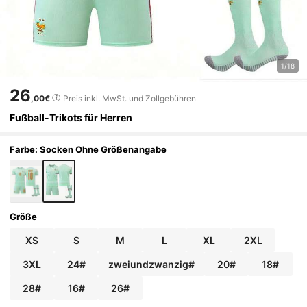
1/18
26
,00€
Preis inkl. MwSt. und Zollgebühren
Fußball-Trikots für Herren
Farbe: Socken Ohne Größenangabe
Größe
XS
S
M
L
XL
2XL
3XL
24#
zweiundzwanzig#
20#
18#
28#
16#
26#