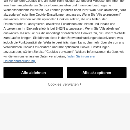
Wir verwenden Cookies und ähnliche Technologien auf unserer Website, um Ihnen den
die und Jogginghose Set, lässige W
2 übrig
von Ihnen angeforderten Service bereitzustellen und Ihnen das bestmögliche
inter Loungewear Streetwear
35
Webseitenerlebnis zu bieten. Sie können jederzeit nach Ihrer Wahl "Alle ablehnen", "Alle
,09€
akzeptieren" oder Ihre Cookie-Einstellungen anpassen. Wenn Sie "Alle akzeptieren"
auswählen, werden wir alle optionalen Cookies setzen, die uns helfen, den
Datenverkehr zu analysieren, erweiterte Funktionen anzubieten und Inhalte und
Anzeigen an Ihr Einkaufserlebnis bei SHEIN anzupassen. Wenn Sie "Alle ablehnen"
Ähnliche vorrätige Artikel anzeigen
Alle ansehen
auswählen, lassen Sie nur die unbedingt erforderlichen Cookies zu, die unsere Website
8
zum Laufen bringen. Sie können diese in den Browsereinstellungen deaktivieren, was
jedoch die Funktionalität der Website beeinträchtigen kann. Um mehr über die von uns
Herren dünnes Paris Buchstaben M
verwendeten Cookies zu erfahren und Ihre optionalen Cookie-Einstellungen
uster Hoodie und Jogginghose Set,
17
anzupassen, wählen Sie bitte "Cookies verwalten". Weitere Informationen darüber, wie
,32€
17,48€
modisches lässiges Outfit mit Tasc
wir die von uns erfassten Daten verarbeiten,
finden Sie in unserer
hen und Tunnelzug Hose, geeignet
als Geschenk für Ehemann oder Fre
Datenschutzerklärung.
und
Alle ablehnen
Alle akzeptieren
Sorry, dieses Produkt ist ausverkauft.
Cookies verwalten
AUSVERKAUFT
PAVTROS
PAVTROS Herren Geometrisches M
uster Hoodie und Hose Lässig Set
54
,99€