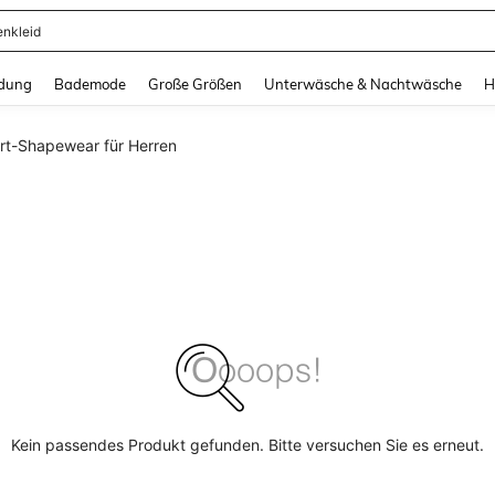
enkleid
and down arrow keys to navigate search Zuletzt gesucht and Suche und Finde. Pr
dung
Bademode
Große Größen
Unterwäsche & Nachtwäsche
H
rt-Shapewear für Herren
Kein passendes Produkt gefunden. Bitte versuchen Sie es erneut.