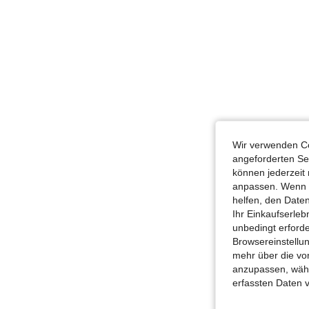
Wir verwenden Co
angeforderten Ser
können jederzeit 
anpassen. Wenn Si
helfen, den Date
Ihr Einkaufserle
unbedingt erford
Browsereinstellun
mehr über die vo
anzupassen, wähle
erfassten Daten 