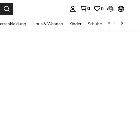
0
0
ess Enter to select.
errenkleidung
Haus & Wohnen
Kinder
Schuhe
Schmuck & Acces