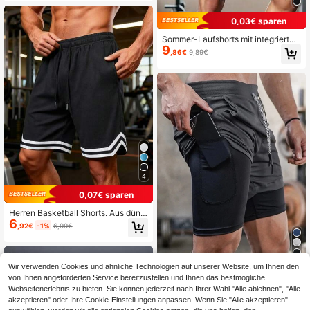
nd und Taschen, Fußball
0,03€ sparen
Sommer-Laufshorts mit integrierter
9
Unterwäsche, Boyfriend-Stil Herren
,86€
9,89€
3/4 Trainingshose für Fitnessstudio,
Fitness und Sport
4
0,07€ sparen
Herren Basketball Shorts. Aus dünn
6
em Material, lockere Passform und
,92€
-1%
6,99€
Mesh-Gewebe, diese Shorts sind ei
n tolles Geschenk für Väter und Par
tner.. Sport
5
Wir verwenden Cookies und ähnliche Technologien auf unserer Website, um Ihnen den
von Ihnen angeforderten Service bereitzustellen und Ihnen das bestmögliche
Gym Rark Boyfriend-
EU Warehouse
14
Webseitenerlebnis zu bieten. Sie können jederzeit nach Ihrer Wahl "Alle ablehnen", "Alle
Stil Herren einfarbige minimalistisch
,63€
e lässige Sport-Shorts, schulgrau
akzeptieren" oder Ihre Cookie-Einstellungen anpassen. Wenn Sie "Alle akzeptieren"