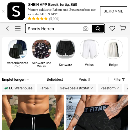
Kurze Hose Männer
SHEIN APP-Bereit, fertig, Stil!
×
Weitere exklusive Rabatte und Zusatzangebote gibt
Badehose Herren
BEKOMME
es in der SHEIN APP!
(5,000)
Shorts Herren
Herren Kurze Hose
Sport Shorts Herren
Kurze Hose Männer
Verschiedenfa
Schwarz und
Schwarz
Weiss
Beige
rbig
Weiss
Empfehlungen
Beliebtest
Preis
Filter
EU Warehouse
Farbe
Gewebeelastizität
Passform
Z