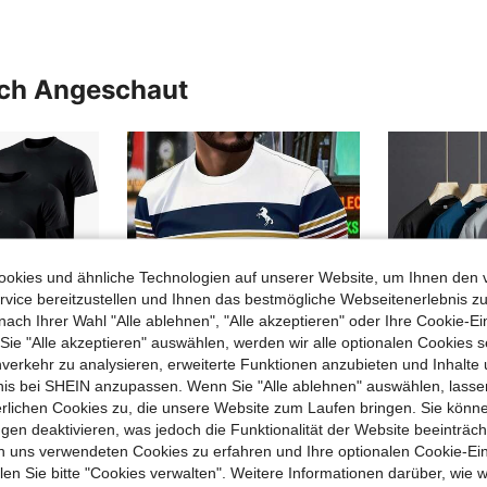
uch Angeschaut
okies und ähnliche Technologien auf unserer Website, um Ihnen den 
vice bereitzustellen und Ihnen das bestmögliche Webseitenerlebnis zu
nach Ihrer Wahl "Alle ablehnen", "Alle akzeptieren" oder Ihre Cookie-Ei
e "Alle akzeptieren" auswählen, werden wir alle optionalen Cookies s
nverkehr zu analysieren, erweiterte Funktionen anzubieten und Inhalte
bnis bei SHEIN anzupassen. Wenn Sie "Alle ablehnen" auswählen, lassen
erlichen Cookies zu, die unsere Website zum Laufen bringen. Sie könne
13
4
gen deaktivieren, was jedoch die Funktionalität der Website beeinträc
n uns verwendeten Cookies zu erfahren und Ihre optionalen Cookie-Ei
5 Stück/Set einfarbige ultraleichte schnelltrocknende Sportshirts, atmungsaktiv & leicht, geeignet für Fitnessstudio, Boyfriend-Stil Basis T-Shirts für Herren, Kompressionsshirts
KOVSEE Herren Casual Sport T-Shirt - Pferde-Muster, geeignet für Outdoor, Pendeln, Urlaub, maschinenwaschbar, bequem für alle Jahreszeiten, täglicher Modestil | Rundhals T-Shirt
n Sie bitte "Cookies verwalten". Weitere Informationen darüber, wie w
8,85€
34,06€