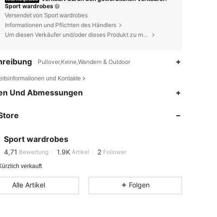
Sport wardrobes
Versendet von Sport wardrobes
Informationen und Pflichten des Händlers
Um diesen Verkäufer und/oder dieses Produkt zu melden
hreibung
Pullover,Keine,Wandern & Outdoor
eitsinformationen und Kontakte
en Und Abmessungen
Store
4,71
1.9K
2
Sport wardrobes
4,71
1.9K
2
Bewertung
Artikel
Follower
ürzlich verkauft
Alle Artikel
Folgen