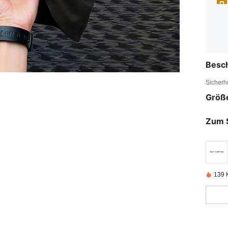
Besc
Sicherh
Größ
Zum 
139 K