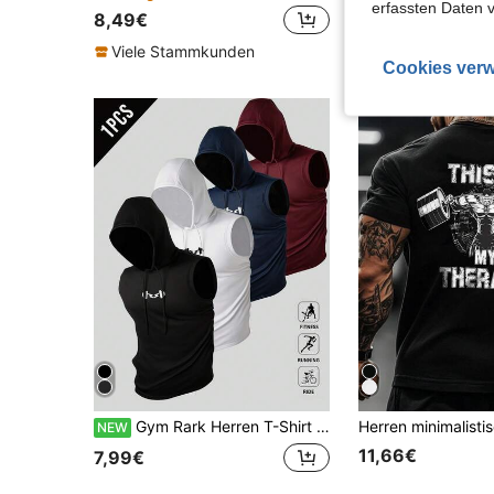
erfassten Daten 
8,49€
Viele Stammkunden
Cookies verw
Gym Rark Herren T-Shirt mit Hantel-Muster, Kordelzug, Kapuze, lässig für Alltag, Reisen und Sport
NEW
11,66€
7,99€