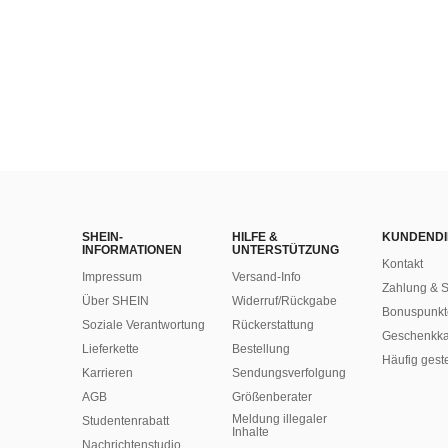
SHEIN-
HILFE &
KUNDENDI
INFORMATIONEN
UNTERSTÜTZUNG
Kontakt
Impressum
Versand-Info
Zahlung & S
Über SHEIN
Widerruf/Rückgabe
Bonuspunkt
Soziale Verantwortung
Rückerstattung
Geschenkka
Lieferkette
Bestellung
Häufig gest
Karrieren
Sendungsverfolgung
AGB
Größenberater
Meldung illegaler
Studentenrabatt
Inhalte
Nachrichtenstudio