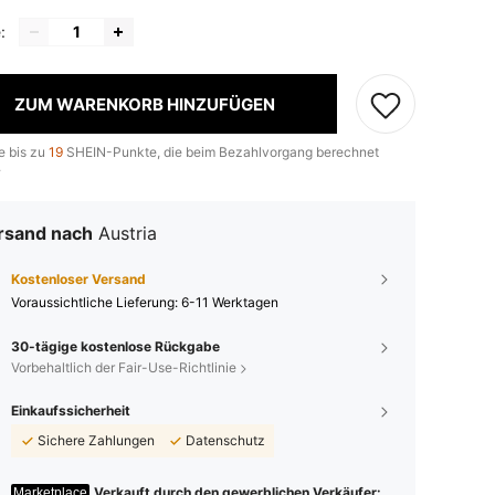
:
ZUM WARENKORB HINZUFÜGEN
e bis zu
19
SHEIN-Punkte, die beim Bezahlvorgang berechnet
.
rsand nach
Austria
Kostenloser Versand
Voraussichtliche Lieferung:
6-11 Werktagen
30-tägige kostenlose Rückgabe
Vorbehaltlich der Fair-Use-Richtlinie
Einkaufssicherheit
Sichere Zahlungen
Datenschutz
Verkauft durch den gewerblichen Verkäufer:
Marketplace