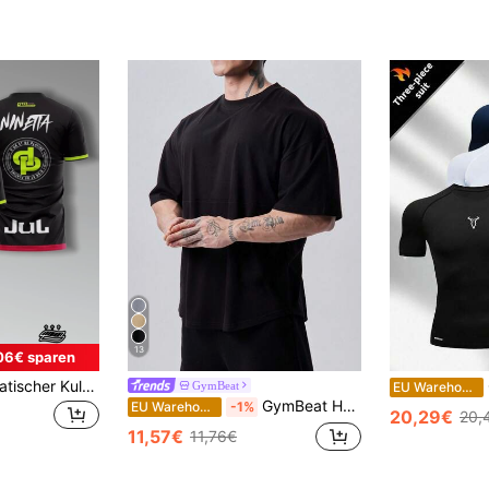
13
06€ sparen
KOVSEE JUL-thematischer Kulturpullover, modisches schnell trocknendes Fan-Kulturoberteil, geeignet für Sport, Gruppenaktivitäten und lässige Sommerkleidung in Schwarz
Gy
GymBeat
EU Warehouse
GymBeat Herren Lässig einfarbiges Kurzarm Sport T-Shirt
EU Warehouse
-1%
20,29€
20,
11,57€
11,76€