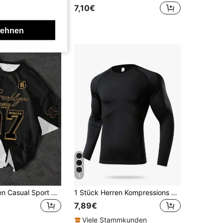
7,10€
lehnen
5
KOVSEE Herren Casual Sport Schwarz Rundhals Kurzarm T-Shirt, 07 New York Brooklyn Grafik Muster, geeignet für Outdoor Freizeitbekleidung Sommer
1 Stück Herren Kompressions Langarm Fitness Top, eng anliegende Core Workout Basisschicht
7,89€
Viele Stammkunden