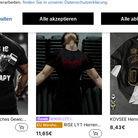
verarbeiten,
finden Sie in unserer Datenschutzerklärung.
alten
Alle akzeptieren
Alle ab
6
Herren minimalistisches Gewichtheben Fitness "Das ist meine Therapie" Muster Rundhals Kurzarm Sport T-Shirt, Fitnessstudio, Fitnessstudio Outfit
RISE LYT
RISE LYT Herren Schwarzes Kurzarm Rundhals Sport T-Shirt, Halloween Stoff, Gym
EU Warehouse
8,43€
11,65€