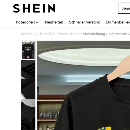
Jean
Use up 
Kategorien
Neuheiten
Schneller Versand
Damenbeklei
Startseite
Sport & Outdoor
Männer Aktivkleidung
Männer Akti
/
/
/