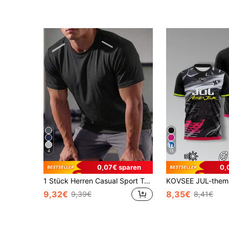
4
15
0,07€ sparen
0,
1 Stück Herren Casual Sport T-Shirt, Rundhalsausschnitt Kurzarm, einfarbiges Sport Lauf T-Shirt, verschiedene Farben erhältlich, geeignet für täglichen Casual Tragen, Sommer Schwarz
9,32€
8,35€
9,39€
8,41€