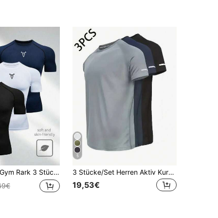
5
m Rark 3 Stücke Slim Fit Kurzarm Sport T-Shirts mit Stier Aufdruck, Workout Tops, Gym Kompressionsshirt, atmungsaktiv, figurbetontes Shirt mit Rundhalsausschnitt, leicht für Herren
3 Stücke/Set Herren Aktiv Kurzarm T-Shirts, Rundhals Mesh Strick Tops für Outdoor Sport, Laufen, Fitness, Sommer Schwarz
19,53€
49€