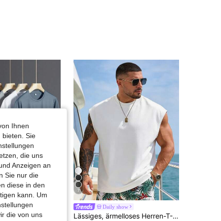
von Ihnen
 bieten. Sie
nstellungen
etzen, die uns
 und Anzeigen an
 Sie nur die
n diese in den
7
htigen kann. Um
nstellungen
5 Stücke/Set Herren Schnelltrocknende T-Shirts, weiche elastische atmungsaktive Kurzarm-Tees zum Wandern und Angeln, Outdoor-Sport-Oberteile für den Sommer, Athleisure
Daily show
ir die von uns
Lässiges, ärmelloses Herren-T-Shirt mit Rundhalsausschnitt für den Sommer, vielseitig, figurbetont, erfrischend und energiegeladen, ideal als Geschenk für Ehemann oder Freund (Sportler).