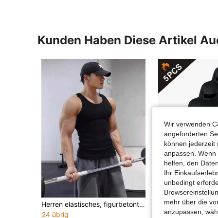
Kunden Haben Diese Artikel A
Wir verwenden Co
angeforderten Ser
können jederzeit 
anpassen. Wenn Si
helfen, den Date
Ihr Einkaufserle
unbedingt erford
5
Browsereinstellun
mehr über die vo
Herren elastisches, figurbetontes, schnelltrocknendes geripptes Workout-Tanktop, geeignet für Fitness, Basketball, Trainingssport
anzupassen, wähle
24 übrig
26,21€