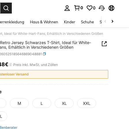
0
0
ess Enter to select.
errenkleidung
Haus & Wohnen
Kinder
Schuhe
Schmuck & Acces
, Ideal für White-Hart-Fans, Erhältlich in Verschiedenen Größen
Retro Jersey Schwarzes T-Shirt, Ideal für White-
ans, Erhältlich in Verschiedenen Größen
t260525185646869048881
48€
ICE AND AVAILABILITY
Preis inkl. MwSt. und Zöllen
stenloser Versand
e
M
L
XL
XXL
L
ßenberater