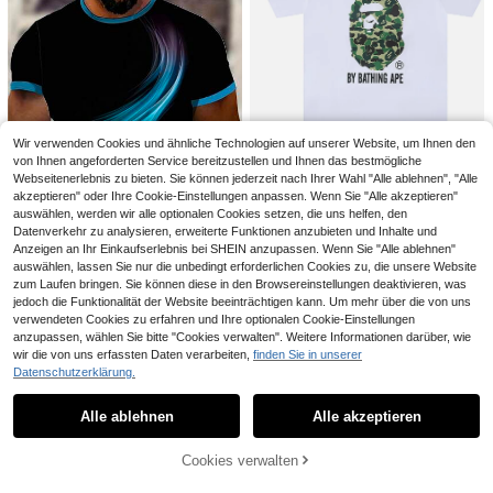
Manfinity Joysei Whit
EU Warehouse
e Label Herren Lässig Urlaub Zitron
15
,34€
enmuster Tank Top, geeignet für So
mmerkleidung, Urlaub
Wir verwenden Cookies und ähnliche Technologien auf unserer Website, um Ihnen den
von Ihnen angeforderten Service bereitzustellen und Ihnen das bestmögliche
Webseitenerlebnis zu bieten. Sie können jederzeit nach Ihrer Wahl "Alle ablehnen", "Alle
akzeptieren" oder Ihre Cookie-Einstellungen anpassen. Wenn Sie "Alle akzeptieren"
Unisex-T-Shirt minimalistischer Ca
auswählen, werden wir alle optionalen Cookies setzen, die uns helfen, den
mpus-Stil 2026 B.A.P.E. Camouflag
32
,10€
Datenverkehr zu analysieren, erweiterte Funktionen anzubieten und Inhalte und
e-Kontur einfarbig bequem Porträt
Y2K T-Shirt 100 % Baumwolle schö
Anzeigen an Ihr Einkaufserlebnis bei SHEIN anzupassen. Wenn Sie "Alle ablehnen"
nes Geschenk für Skate-Kumpels
Ähnliche vorrätige Artikel anzeigen
Alle ansehen
auswählen, lassen Sie nur die unbedingt erforderlichen Cookies zu, die unsere Website
zum Laufen bringen. Sie können diese in den Browsereinstellungen deaktivieren, was
jedoch die Funktionalität der Website beeinträchtigen kann. Um mehr über die von uns
Manfinity LEGND
verwendeten Cookies zu erfahren und Ihre optionalen Cookie-Einstellungen
Manfinity LEGND Her
EU Warehouse
anzupassen, wählen Sie bitte "Cookies verwalten". Weitere Informationen darüber, wie
ren Lässig Farbblockdruck Rundhal
12
GRDR
,99€
wir die von uns erfassten Daten verarbeiten,
finden Sie in unserer
s Kurzarm T-Shirt, Sommer Herren
7
T-Shirts
GRDR 3 Stücke Herren Lässig Spor
Datenschutzerklärung.
t Weste, leichter atmungsaktiver Str
#4 Bestseller
in Normale Passform Herren Oberteile
Herren einfarbiges blaues Lässig H
ickstoff, Rundhals ärmelloses Top, g
emd mit langen Ärmeln, Outdoor Lä
18
12
Alle ablehnen
Alle akzeptieren
Sorry, dieses Produkt ist ausverkauft.
eeignet für Gym und Lässig Tragen
,31€
18,49€
,99€
ssig minimalistisches Modeshirt, Lä
ssig Top
Cookies verwalten
AUSVERKAUFT