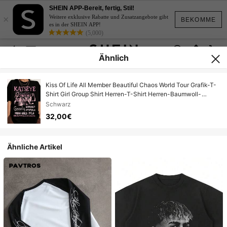
SHEIN APP-Bereit, fertig, Stil!
×
Weitere exklusive Rabatte und Zusatzangebote gibt
BEKOMME
es in der SHEIN APP!
(5,000)
Ähnlich
Kiss Of Life All Member Beautiful Chaos World Tour Grafik-T-
Shirt Girl Group Shirt Herren-T-Shirt Herren-Baumwoll-
Oberteile Sommer
Schwarz
32,00€
Ähnliche Artikel