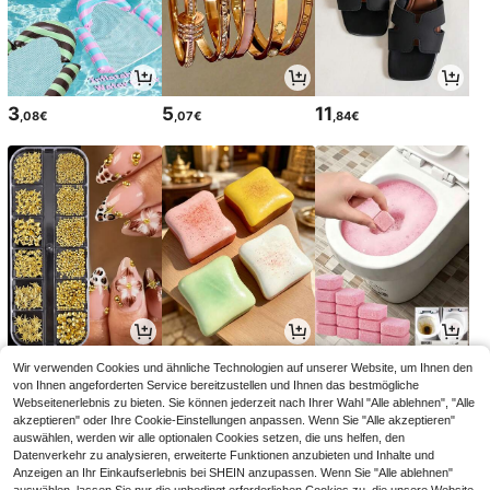
3
5
11
,08€
,07€
,84€
3
2
3
Wir verwenden Cookies und ähnliche Technologien auf unserer Website, um Ihnen den
,95€
,88€
,07€
von Ihnen angeforderten Service bereitzustellen und Ihnen das bestmögliche
Webseitenerlebnis zu bieten. Sie können jederzeit nach Ihrer Wahl "Alle ablehnen", "Alle
akzeptieren" oder Ihre Cookie-Einstellungen anpassen. Wenn Sie "Alle akzeptieren"
auswählen, werden wir alle optionalen Cookies setzen, die uns helfen, den
Datenverkehr zu analysieren, erweiterte Funktionen anzubieten und Inhalte und
Anzeigen an Ihr Einkaufserlebnis bei SHEIN anzupassen. Wenn Sie "Alle ablehnen"