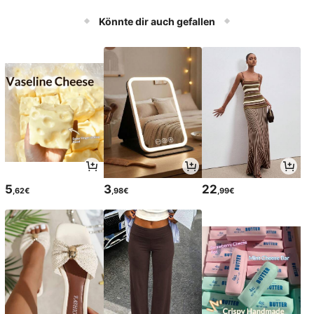
Könnte dir auch gefallen
5
3
22
,62€
,98€
,99€