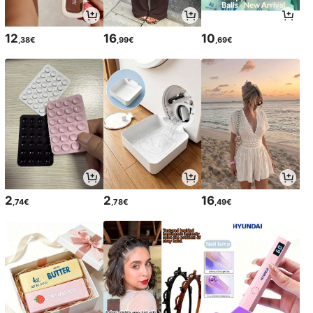
12
16
10
,38€
,99€
,69€
2
2
16
,74€
,78€
,49€