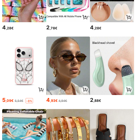
4
2
4
,28€
,78€
,28€
5
4
2
,09€
,93€
,88€
5,54€
4,94€
-8%