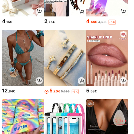
4
2
4
,15€
,75€
,44€
4,69€
-5%
12
5
5
,84€
,20€
,58€
5,29€
-1%