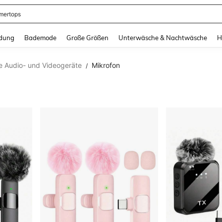
ertops
and down arrow keys to navigate search Zuletzt gesucht and Suche und Finde. Pr
dung
Bademode
Große Größen
Unterwäsche & Nachtwäsche
H
e Audio- und Videogeräte
Mikrofon
/