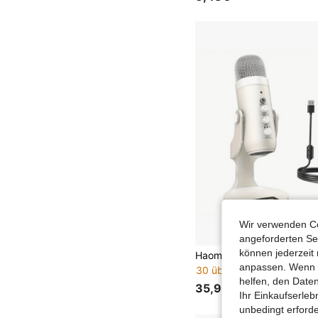
Wir verwenden Co
angeforderten Ser
können jederzeit 
anpassen. Wenn Si
30 übrig
helfen, den Date
35,95€
Ihr Einkaufserle
unbedingt erford