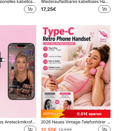
HITOZON Professionelles kabelloses Lavalier-Mikrofon, kompatibel mit iOS/Android Smartphones, omnidirektionales kabelloses Kondensatormikrofon für Video/Audio/Vlog-Aufnahmen, geeignet für Lehre, Interviews, Livestreaming
Wiederaufladbares kabelloses Handmikrofon, 8 Stunden Akkulaufzeit, geeignet für Live-Streaming/Karaoke/Meetings, Plug and Play
17,25€
0,01€ sparen
Teckwe Kabelloses Ansteckmikrofon 2 Sender 1 Empfänger, Plug & Play USB-C Ansteckmikrofon mit Geräuschunterdrückung für Android-Smartphone Vlog Live-Streaming Videoaufnahme
2026 Neues Vintage-Telefonhörer mit Mikrofon, Retro-Stil Type-C Telefonhörer, Type-C Vintage kabelgebundener Telefonhörer für Handy Videokonferenzen, Anrufe, Meetings
12,55€
12,56€