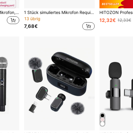
Vintage Telefonhörer mit Mikrofon, 2026 neuer Vintage-Stil Type-C Telefonhörer, Type-C Vintage Telefonhörer für Handy Videokonferenzen, Anrufe, Meetings
1 Stück simuliertes Mikrofon Requisit, stummes Mikrofon, künstlerisches Dekorationsstück mit dem gleichen Aussehen wie ein professionelles Gesangsmikrofon, geeignet für Feiertags-Aufführungen und Kostümpartys, Bühnenproben, Fotografie-Verwendung, Basteldekoration
13 übrig
12,32€
12,33€
7,68€