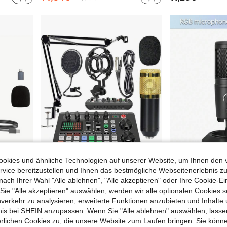
okies und ähnliche Technologien auf unserer Website, um Ihnen den 
vice bereitzustellen und Ihnen das bestmögliche Webseitenerlebnis zu
nach Ihrer Wahl "Alle ablehnen", "Alle akzeptieren" oder Ihre Cookie-Ei
Haomuren Hochwertiges Muren Podcast Mikrofon mit Rauschunterdrückung, Gain, Lautstärkeregelung und Stummschalttaste, mit Monitoring- und Echo-Effekten, Plug-and-Play für ASMR, Computer, Handy, Tablet, ideal für Livestreaming, Podcasting und Sprachaufnahmen
1200mAh Podcast Mikrofon Set, Podcast Ausrüstung Set, BM-800 Kondensatormikrofon mit Live Soundkarte Set, Podcast Ausrüstung Set mit Sprachänderungs- und Mischfunktion, geeignet für PC Smartphone Studio Aufnahme und Übertragung, Chat, Live Gesang, Videoaufnahme jederzeit und überall
1 Stück E-Sports Gaming 
EU Warehouse
e "Alle akzeptieren" auswählen, werden wir alle optionalen Cookies s
30,53€
29,83€
nverkehr zu analysieren, erweiterte Funktionen anzubieten und Inhalte
bnis bei SHEIN anzupassen. Wenn Sie "Alle ablehnen" auswählen, lassen
erlichen Cookies zu, die unsere Website zum Laufen bringen. Sie könne