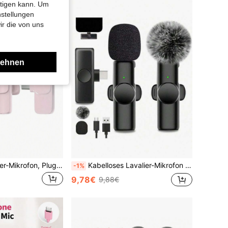
htigen kann. Um
nstellungen
ir die von uns
lehnen
Kabelloses Lavalier-Mikrofon, Plug & Play, intelligente Geräuschunterdrückung, Rundumaufnahme-Kondensatormikrofon, mit Windschutz, professionelle Ausrüstung, kabelloses Lavalier-Mikrofon für Aufnahmen, Livestreaming, Interviews, Songaufnahmen, Podcasts, Interviews und Vlogs - USB Typ-C (mehrere Schnittstellen und Farben verfügbar), aufladbare 60mAh Lithium-Batterie, 2.4G/3G/4G/5G Konnektivität, Interviewaufnahme | Kabelloses Mikrofon | Rundumaufnahme | Tragbares kabelloses Mikrofon | Smartphone-Mikrofon
Kabelloses Lavalier-Mikrofon für Smartphones, USB-C-Schnittstelle, Plug-and-Play, 2,4G Ultra-Niedriglatenz, eingebauter Rauschunterdrückungschip, geeignet für Videoaufnahmen, Interviews, Podcasts, Vlogs, 50mAh wiederaufladbarer Akku
-1%
9,78€
9,88€