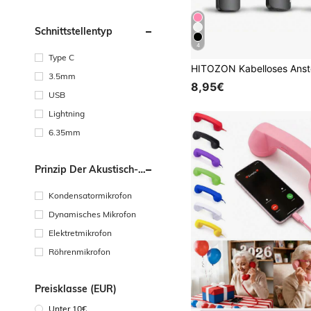
Schnittstellentyp
4
Type C
3.5mm
8,95€
USB
Lightning
6.35mm
Prinzip Der Akustisch-
Elektrischen
Umwandlung
Kondensatormikrofon
Dynamisches Mikrofon
Elektretmikrofon
Röhrenmikrofon
Preisklasse (EUR)
Unter 10€