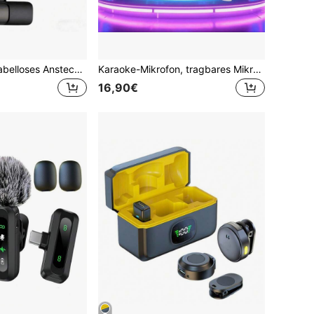
Professionelles kabelloses Ansteckmikrofon, Plug-and-Play-Funkmikrofon, professionelle intelligente Geräuschunterdrückung, omnidirektionaler Kondensator, Windschutz, USB-Schnittstelle (mehrere Anschlüsse optional), wiederaufladbarer 230mAh Lithium-Akku, 2.4G/3G/4G/5G Verbindung, geeignet für Live-Streaming, Interviews, Songaufnahmen, Video-Podcasts, Interviews und Video-Blogs. Geeignet für Vlogs
Karaoke-Mikrofon, tragbares Mikrofon-Lautsprecher, geeignet als Weihnachts- und Geburtstagsgeschenk für alle Altersgruppen, kann für Telefonsingen, Live-Auftritte, drahtlose Lautsprecher, TV-Singen, Stimmveränderung und weitere Anlässe verwendet werden, ein wiederaufladbares Heim-Karaoke-Mikrofon, 1200mAh
16,90€