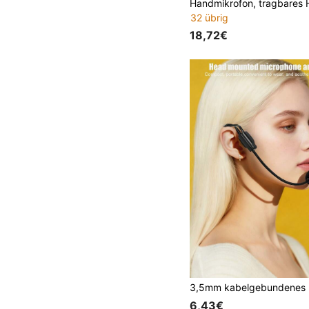
32 übrig
18,72€
6,43€