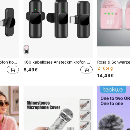
HITOZON Kabelloses Mikrofon kompatibel mit Android-Smartphones, klare Audioqualität, geeignet für Video-/Audio-/Vlog-Aufnahmen, kabelloses Ansteckmikrofon für Unterricht, Interviews, Livestreaming
K60 kabelloses Ansteckmikrofon kompatibel mit Android-Smartphones für Video- und Audioaufnahmen, Vlogging
21 übrig
8,49€
14,49€