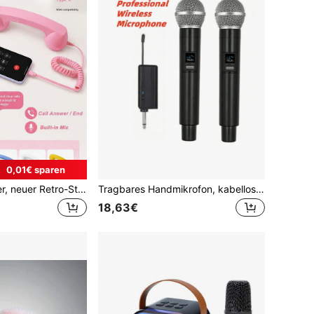
0,01€ sparen
Retro Telefonhörer, neuer Retro-Stil Typ-C Telefonhörer, Typ-C Retro Telefonhörer Stil Festnetzgriff für Handy Videokonferenzen, Anrufe, Meetings
Tragbares Handmikrofon, kabellos, professionelles gerichtetes bewegliches Spulenmikrofon mit Rauschunterdrückung, 6,35-mm-Stecker, blau, geeignet für Karaoke, Gaming, Livestreaming und Videokonferenzen, stilvolles Design | robuste Struktur, Gesangsmikrofon, 2-in-1-Funkmikrofon, professionelles Handmikrofon, geeignet für Karaoke, Partys, Kirchen, Aufführungen, Aufnahmen
18,63€