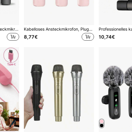
HITOZON Kabelloses Ansteckmikrofon für Android – Plug-and-Play Omnidirektionales Clip-On Mikrofon – Perfekt für Podcast, Vlogging, Interviews, Lehren & Videoaufnahmen, Geräuschunterdrückung
Kabelloses Ansteckmikrofon, Plug-and-Play, Rauschunterdrückung, Ansteckmikrofon für iPhone/Android, ideal für Vlog, Live-Streaming, Interview
8,77€
10,74€