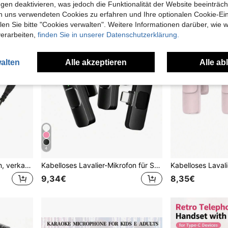
gen deaktivieren, was jedoch die Funktionalität der Website beeinträc
n uns verwendeten Cookies zu erfahren und Ihre optionalen Cookie-Ei
n Sie bitte "Cookies verwalten". Weitere Informationen darüber, wie w
verarbeiten,
finden Sie in unserer Datenschutzerklärung.
alten
Alle akzeptieren
Alle ab
4
XLR dynamisches Mikrofon, verkabelt, Nierencharakteristik, professionelles Handmikrofon für Karaoke, Gesang, mit 1/4" Anschluss, geeignet für Gesang, DJs, Musik, Lautsprecher
Kabelloses Lavalier-Mikrofon für Smartphone, Plug-and-Play kabelloses Mikrofon für Video-/Audioaufnahmen, Ansteckmikrofon für Interview/Vlog/Lehre, Rauschunterdrückung
9,34€
8,35€