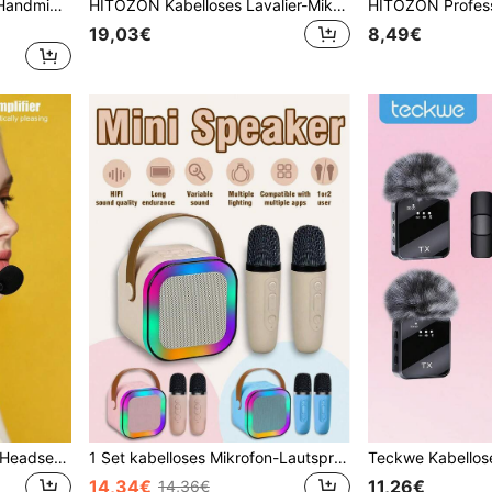
Handmikrofon, tragbares Handmikrofon, kabelloses Mikrofon, 800mAh Batterie, professionelles unidirektionales dynamisches Handmikrofon mit Stummschaltfunktion, für Gaming, Live-Streaming und Videokonferenzen, Gesangsmikrofon, professionelles Handmikrofon, geeignet für Karaoke, Party, Kirche, Aufführungsaufzeichnung
HITOZON Kabelloses Lavalier-Mikrofon kompatibel mit iPhone und Android-Geräten, intelligente Geräuschunterdrückung, mit Ladeetui für 24 Stunden Akkulaufzeit, geeignet für Videoaufnahmen und Blogger-Filme
19,03€
8,49€
3,5mm kabelgebundenes Headset-Mikrofon, schwarz, geeignet für Lehrer, Reiseführer, Konferenzen, Verstärker, Lautsprecher, Büropräsentationen
1 Set kabelloses Mikrofon-Lautsprechersystem, geeignet für Karaoke, Heiminteraktion, Audiopartys, Outdoor-Nutzung, Mini-Karaoke-Gesang, multifunktionaler externer Lautsprecher mit Kartenschlitz, Vokalentfernung mit einem Knopfdruck, Atemlichtefekt
14,34€
11,26€
14,36€