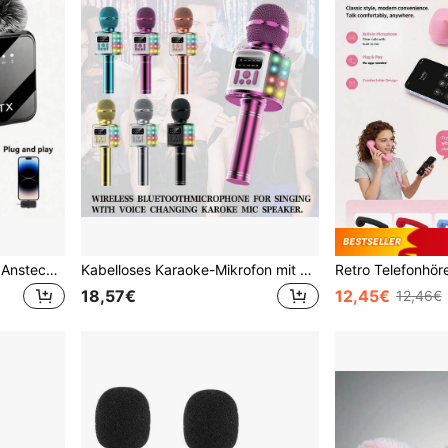
Professionelles kabelloses Ansteckmikrofon, Plug and Play, ausgestattet mit innovativer intelligenter Rauschunterdrückungsfunktion - Ansteckmikrofon, kompatibel mit iPad Type-C Schnittstelle (mehrere Anschlussoptionen), integrierter Rauschunterdrückungschip, geeignet für Videoaufnahmen, Interviews, Podcasts und Vlogs und andere Anwendungsszenarien, 230mAh Batterie
Kabelloses Karaoke-Mikrofon mit RGB-Ambientlicht, tragbares Handmikrofon-Lautsprecher, All-in-One Mikrofon und Lautsprecher, geeignet für alle Altersgruppen, Geburtstagsgeschenk-Mikrofon, Live-Gesangsmikrofon für Handy, kabelloses Lautsprecher-Mikrofon, Heim-Karaoke-Mikrofon, wiederaufladbarer Akku 1200mAh
18,57€
12,45€
12,46€