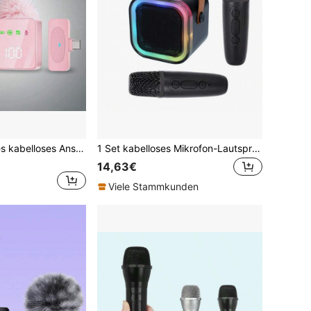
Rosa & Schwarzes kabelloses Ansteckmikrofon mit Display, 12-Stunden-Akkulaufzeit, DSP+ENC-Rauschunterdrückung, Plug & Play Clip-On Design, geeignet für Vlog/Live-Streaming
1 Set kabelloses Mikrofon-Lautsprechersystem, geeignet für Karaoke zu Hause, interaktive Audiokonferenzen, tragbare Mini-KTV-Gesangsveranstaltungen Outdoor, multifunktionaler externer Lautsprecher mit Kartenschlitz, Vokalentfernung mit einem Knopfdruck, Atemlichtefekt
14,63€
Viele Stammkunden