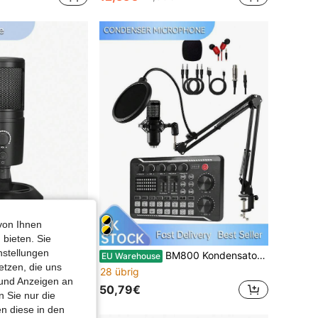
von Ihnen
 bieten. Sie
nstellungen
USB Mikrofon, RGB Desktop Kondensatormikrofon für Laptops, Desktop-Computer, Geburtstag, Weihnachten, Thanksgiving, Neujahrsgeschenke
BM800 Kondensatormikrofon + F998 Soundkarte Set, geeignet für Computeraufnahmen, Gaming Sprachchat, hochwertige Abtastung und Heimanwendung
EU Warehouse
etzen, die uns
28 übrig
 und Anzeigen an
50,79€
 Sie nur die
n diese in den