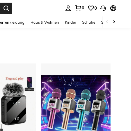
0
0
ess Enter to select.
errenkleidung
Haus & Wohnen
Kinder
Schuhe
Schmuck & Acces