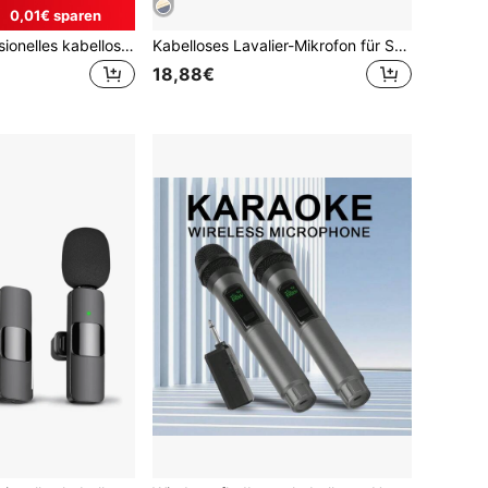
0,01€ sparen
HITOZON Professionelles kabelloses Ansteckmikrofon, geeignet für Smartphones, Plug-and-Play, für Videoaufnahmen, Unterricht, Interviews, Podcasts usw. Kabelloses omnidirektionales Kondensatormikrofon, geeignet für Vlogging
Kabelloses Lavalier-Mikrofon für Smartphone – Plug & Play mit Ladecase, rauschunterdrückendes Clip-On-Ansteckmikrofon mit magnetischer Befestigung, ideal für Interviews, Vlogs, Unterricht & Live-Streaming
18,88€