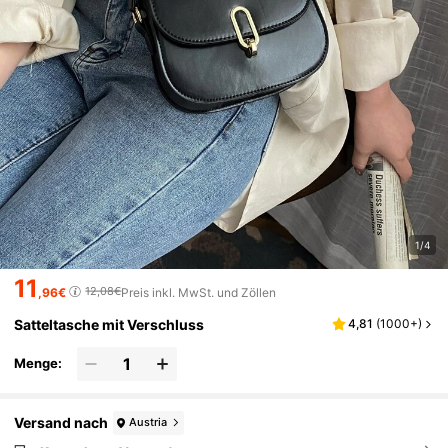
1/4
11
12,08€
,96€
Preis inkl. MwSt. und Zöllen
Satteltasche mit Verschluss
4,81
(
1000+
)
Menge:
Versand nach
Austria