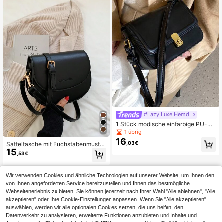
#Lazy Luxe Hemd
1 Stück modische einfarbige PU-Ra
nd minimalistische Schultertasche,
1 übrig
kleine quadratische Tasche, Klappe
16
,03€
Satteltasche mit Buchstabenmuste
mit Drehverschluss, Damenhandtas
15
r, modische einfarbige Umhängetas
che, geeignet für Einkaufen, Gesch
,53€
che, kleines Damen-Geldbörse mit
enk, Pendeln
Klappe
Wir verwenden Cookies und ähnliche Technologien auf unserer Website, um Ihnen den
von Ihnen angeforderten Service bereitzustellen und Ihnen das bestmögliche
Webseitenerlebnis zu bieten. Sie können jederzeit nach Ihrer Wahl "Alle ablehnen", "Alle
akzeptieren" oder Ihre Cookie-Einstellungen anpassen. Wenn Sie "Alle akzeptieren"
auswählen, werden wir alle optionalen Cookies setzen, die uns helfen, den
Datenverkehr zu analysieren, erweiterte Funktionen anzubieten und Inhalte und