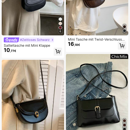
14K Follower
4,81
14K Follower
4,81
6
Mini Tasche mit Twist-Verschluss-
#Zeitloses Schwarz
16
Klappe, japanische Tasche
,18€
Satteltasche mit Mini Klappe
14K Follower
4,81
10
,77€
14K Follower
4,81
14K Follower
4,81