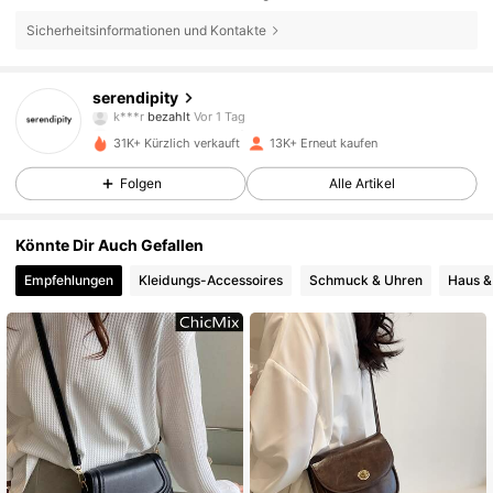
Sicherheitsinformationen und Kontakte
14K Follower
4,81
serendipity
p***2
ist
Vor 1 Tag
gefolgt
31K+ Kürzlich verkauft
13K+ Erneut kaufen
14K Follower
4,81
Folgen
Alle Artikel
14K Follower
4,81
Könnte Dir Auch Gefallen
Empfehlungen
Kleidungs-Accessoires
Schmuck & Uhren
Haus &
14K Follower
4,81
14K Follower
4,81
14K Follower
4,81