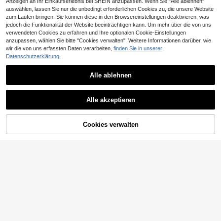
Anzeigen an Ihr Einkaufserlebnis bei SHEIN anzupassen. Wenn Sie "Alle ablehnen"
auswählen, lassen Sie nur die unbedingt erforderlichen Cookies zu, die unsere Website
zum Laufen bringen. Sie können diese in den Browsereinstellungen deaktivieren, was
jedoch die Funktionalität der Website beeinträchtigen kann. Um mehr über die von uns
verwendeten Cookies zu erfahren und Ihre optionalen Cookie-Einstellungen
anzupassen, wählen Sie bitte "Cookies verwalten". Weitere Informationen darüber, wie
wir die von uns erfassten Daten verarbeiten,
finden Sie in unserer
Datenschutzerklärung.
Alle ablehnen
Alle akzeptieren
Cookies verwalten
ZUM WARENKORB HINZUFÜGEN