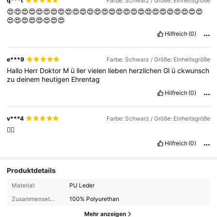
q***t
Farbe: Schwarz / Größe: Einheitsgröße
😍😍😍😍😍😍😍😍😍😍😍😍😍😍😍😍😍😍😍😍😍😍😍😍😍😍😍
😍😍😍😍😍😍😍😍
Hilfreich
(0)
e***9
Farbe: Schwarz / Größe: Einheitsgröße
Hallo
Herr
Doktor
M
ü
ller
vielen
lieben
herzlichen
Gl
ü
ckwunsch
zu
deinem
heutigen
Ehrentag
Hilfreich
(0)
v***4
Farbe: Schwarz / Größe: Einheitsgröße
👍🏻
Hilfreich
(0)
Produktdetails
Material:
PU Leder
Zusammensetzung:
100% Polyurethan
Mehr anzeigen