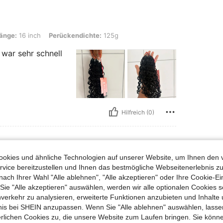
nch, Perückendichte: 125g
änge:
16 inch
Perückendichte:
125g
 war sehr schnell
Hilfreich (0)
okies und ähnliche Technologien auf unserer Website, um Ihnen den 
nch, Perückendichte: 200g
änge:
20 inch
Perückendichte:
200g
vice bereitzustellen und Ihnen das bestmögliche Webseitenerlebnis zu
nach Ihrer Wahl "Alle ablehnen", "Alle akzeptieren" oder Ihre Cookie-Ei
e "Alle akzeptieren" auswählen, werden wir alle optionalen Cookies s
nverkehr zu analysieren, erweiterte Funktionen anzubieten und Inhalte
bnis bei SHEIN anzupassen. Wenn Sie "Alle ablehnen" auswählen, lassen
erlichen Cookies zu, die unsere Website zum Laufen bringen. Sie könne
Hilfreich (0)