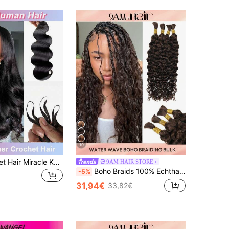
10
Human Crochet Hair Miracle Knots für Frauen, Body Wave Crochet Echthaar-Bundles, 24 Zoll, 50g, vorab getrennt, Feather Crochet Echthaar-Haarverlängerungen, natürliches Schwarz
9AM HAIR STORE
Boho Braids 100% Echthaar zum Flechten für Boho-Zöpfe, Wasserwellen-Locken Echthaar zum Flechten, 4 Bündel/Packung 95g für den kompletten Kopf, braune Farbe, Echthaar-Verlängerung zum Flechten ohne Naht, nass-wellig, ohne Schuss, Echthaar-Verlängerungen zum Flechten für Frauen
-5%
31,94€
33,82€