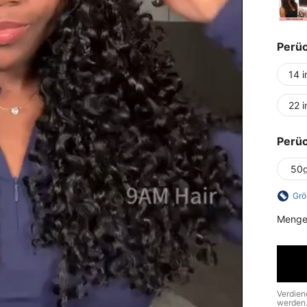
Perü
14 i
22 i
Perü
50
Grö
Menge
Verdien
werden