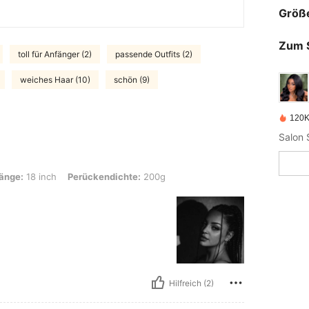
Größ
Zum 
toll für Anfänger (2)
passende Outfits (2)
weiches Haar (10)
schön (9)
120K 
Salon S
nch, Perückendichte: 200g
änge:
18 inch
Perückendichte:
200g
Hilfreich (2)