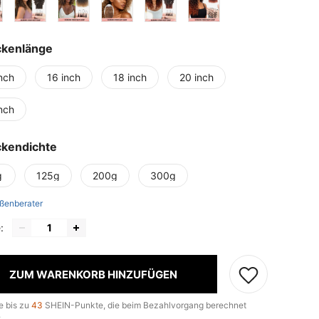
ckenlänge
nch
16 inch
18 inch
20 inch
nch
ckendichte
g
125g
200g
300g
ßenberater
:
ZUM WARENKORB HINZUFÜGEN
e bis zu
43
SHEIN-Punkte, die beim Bezahlvorgang berechnet
.