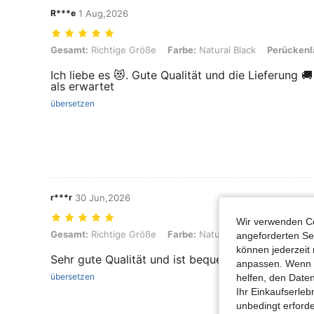
R***e
1 Aug,2026
Gesamt: Richtige Größe, Farbe: Natural Black, Perückenlänge: 16 i
Gesamt:
Richtige Größe
Farbe:
Natural Black
Perückenl
Ich liebe es 😻. Gute Qualität und die Lieferung 🚚
als erwartet
übersetzen
r***r
30 Jun,2026
Wir verwenden Co
Gesamt: Richtige Größe, Farbe: Natural Black, Perückenlänge: 20 i
Gesamt:
Richtige Größe
Farbe:
Natural Black
Perückenl
angeforderten Ser
können jederzeit 
Sehr gute Qualität und ist bequem
anpassen. Wenn Si
übersetzen
helfen, den Date
Ihr Einkaufserle
unbedingt erford