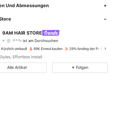
4,76
1.6K
341K
en Und Abmessungen
4,76
1.6K
341K
Store
4,76
1.6K
341K
9AM HAIR STORE
l***h
ist am Durchsuchen
4,76
1.6K
341K
Bewertung
Artikel
Follower
Kürzlich verkauft
89K Erneut kaufen
29% Anstieg der Follower
4,76
1.6K
341K
tyles, Effortless Install
4,76
1.6K
341K
Alle Artikel
Folgen
4,76
1.6K
341K
4,76
1.6K
341K
4,76
1.6K
341K
4,76
1.6K
341K