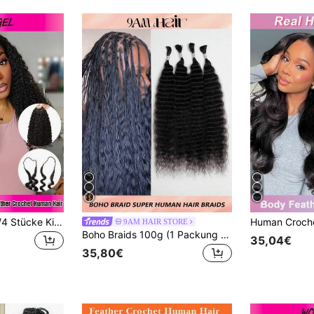
WOWANGEL 150g/4 Stücke Kinky Curly Deep Wave Locken Echthaar zum Häkeln - knotenlose, vorgetrennte, federleichte Echthaar-Extensions zum Häkeln für Zöpfe #1BT4T30/1BT27 14-24 Zoll echtes, unbehandeltes Echthaar
9AM HAIR STORE
Boho Braids 100g (1 Packung - 4 Bündel) 100% natürliche Farbe Jungfrau-Menschenhaar gewellt für Micro-Zöpfe, Boho-Zöpfe, Knotlose Zöpfe, Haarverlängerungen
35,04€
35,80€