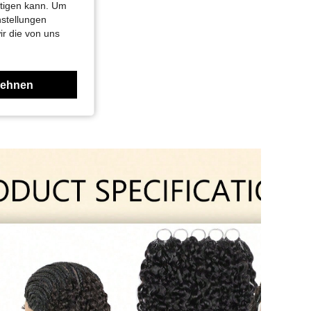
htigen kann. Um
nstellungen
ir die von uns
lehnen