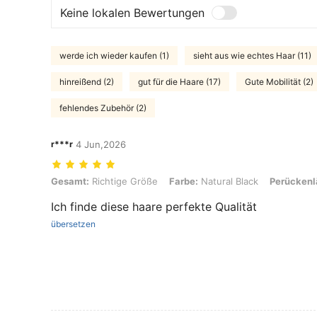
Keine lokalen Bewertungen
werde ich wieder kaufen (1)
sieht aus wie echtes Haar (11)
hinreißend (2)
gut für die Haare (17)
Gute Mobilität (2)
fehlendes Zubehör (2)
r***r
4 Jun,2026
Gesamt: Richtige Größe, Farbe: Natural Black, Perückenlänge: 18 i
Gesamt:
Richtige Größe
Farbe:
Natural Black
Perückenl
Ich finde diese haare perfekte Qualität
übersetzen