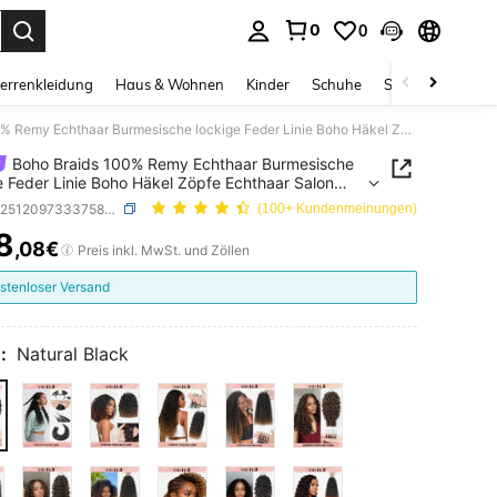
0
0
ess Enter to select.
errenkleidung
Haus & Wohnen
Kinder
Schuhe
Schmuck & Acces
Boho Braids 100% Remy Echthaar Burmesische lockige Feder Linie Boho Häkel Zöpfe Echthaar Salon Seidig nahtlos unsichtbar für dünnes Haar Frau Mikro vorgeschlungene Häkel Echthaar Extensions
Boho Braids 100% Remy Echthaar Burmesische
e Feder Linie Boho Häkel Zöpfe Echthaar Salon
 nahtlos unsichtbar für dünnes Haar Frau Mikro
SKU: sb251209733375817154
(100+ Kundenmeinungen)
chlungene Häkel Echthaar Extensions
8
,08€
ICE AND AVAILABILITY
Preis inkl. MwSt. und Zöllen
stenloser Versand
:
Natural Black