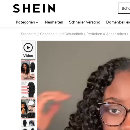
Boho
Use up 
Kategorien
Neuheiten
Schneller Versand
Damenbeklei
Startseite
Schönheit und Gesundheit
Perücken & Accessoires
/
/
/
Video