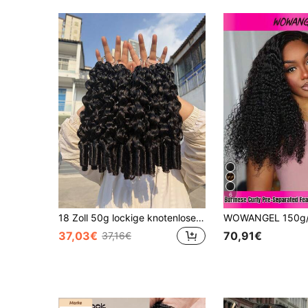
6
18 Zoll 50g lockige knotenlose geflochtene Haarsträhnen, leichte wiederverwendbare natürliche Haarstruktur Feder-Häkelzöpfe für Frauen
37,03€
70,91€
37,16€