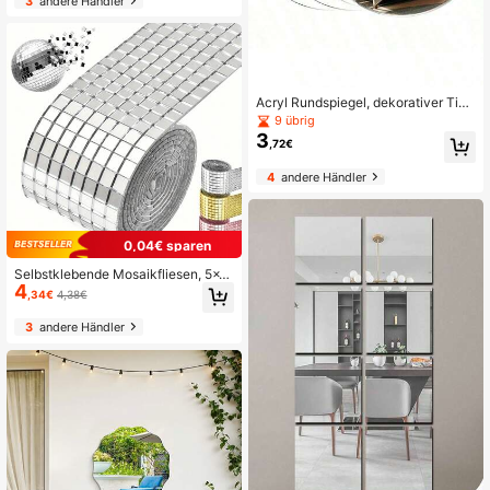
3
andere Händler
immer-Wohnzimmer-Dekoration-S
piegel, 3D starker Klebstoff Wandau
fkleber, ohne Bohren selbstklebend,
Wohnzimmer Schlafzimmer Eingang
sbereich Flur Hintergrund Wanddek
oration
Acryl Rundspiegel, dekorativer Tisc
hspiegel, runder Spiegelaufkleber, s
9 übrig
elbstklebender Spiegelaufkleber, ge
3
,72€
eignet für Wand, Wohnzimmer, Schl
afzimmer Dekoration, mittlere Dick
4
andere Händler
e
0,04€ sparen
Selbstklebende Mosaikfliesen, 5x5
4
mm Disco-Fliesen, quadratische M
,34€
4,38€
osaik-Spiegelstücke, kleine Glas-S
piegelstreifen für Bastelarbeiten, qu
3
andere Händler
adratische Spiegel-Mosaikfliesen f
ür Innen- und Außendekoration, DIY
-Kunstcollage, Vasen, Tassen, Fotor
ahmen und andere Bastelarbeiten