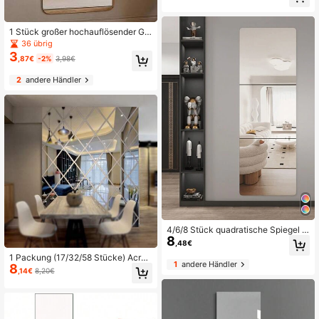
dinavischer Stil, Acryl & Kunstholz
Halbmond Wanddekoration für Woh
nzimmer, Schlafzimmer - Schicke b
ohemische Nicht-Echtspiegel, ideal
1 Stück großer hochauflösender Ga
für Haus & Garten, Spiegel Wandde
nzkörperspiegel aus weichem Spie
36 übrig
koration
gelpapier, selbstklebender weicher
3
,87€
-2%
3,98€
Acrylspiegel-Aufkleber, nicht leicht
zu brechen, Spiegelwandaufkleber,
2
andere Händler
mit Holzplatte geliefert, nicht leicht
zu beschädigen (Produktgröße basi
erend auf Spezifikationsgröße)
4/6/8 Stück quadratische Spiegel W
8
andaufkleber, 2mm dicke Acryl Mat
,48€
erial 3D Spiegel Wandfliesen, geeig
1 Packung (17/32/58 Stücke) Acryl
net für Wohnzimmer, Schlafzimmer,
1
andere Händler
8
Spiegel Dekorative Wandaufkleber
Küche, Badezimmer
,14€
8,20€
Diamant Kombination Spritzschutz
- Bruchsicher, Rahmenlos, selbstkle
bend, Spiegelfliesen Set, geeignet f
ür Schlafzimmer, Heimfitnessraum u
nd Kleiderschrank - Einfache Install